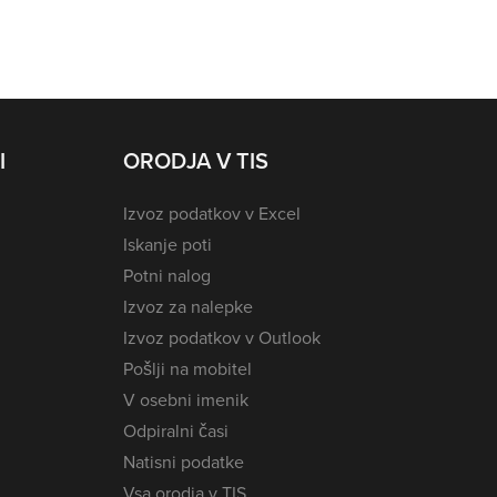
I
ORODJA V TIS
Izvoz podatkov v Excel
Iskanje poti
Potni nalog
Izvoz za nalepke
Izvoz podatkov v Outlook
Pošlji na mobitel
V osebni imenik
Odpiralni časi
Natisni podatke
Vsa orodja v TIS