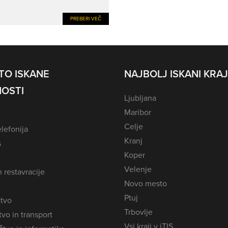
PREBERI VEČ
TO ISKANE
NAJBOLJ ISKANI KRAJ
OSTI
Ljubljana
Maribor
Celje
lefonija
Kranj
s
Koper
Velenje
n restavracije
Novo mesto
Ptuj
tvo
Trbovlje
vo in transport
Vsi kraji v iTIS