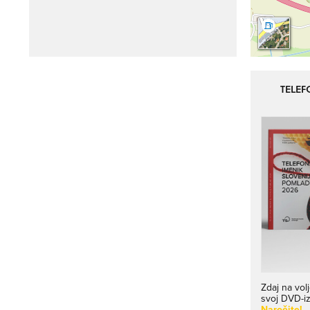
TELEF
Zdaj na vol
svoj DVD-i
Naročite!