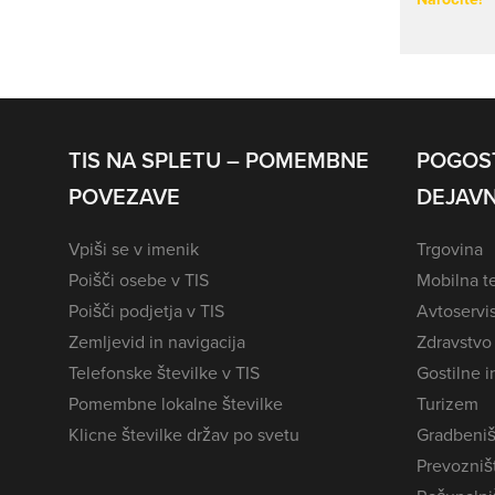
TIS NA SPLETU – POMEMBNE
POGOS
POVEZAVE
DEJAVN
Vpiši se v imenik
Trgovina
Poišči osebe v TIS
Mobilna te
Poišči podjetja v TIS
Avtoservi
Zemljevid in navigacija
Zdravstvo
Telefonske številke v TIS
Gostilne i
Pomembne lokalne številke
Turizem
Klicne številke držav po svetu
Gradbeniš
Prevozništ