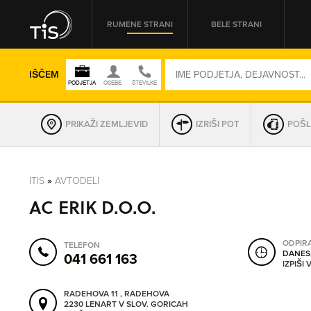
RUMENE STRANI
BELE STRANI
IŠČEM
PRIKAŽI ZEMLJEVID
IZRIŠI POT
POŠL
REGIJA
ITIS
»
AVTODELI
AC ERIK D.O.O.
OMREŽNA ŠT.
ODPIR
TELEFON
DANES
041 661 163
IZPIŠI
RADEHOVA 11 , RADEHOVA
2230 LENART V SLOV. GORICAH