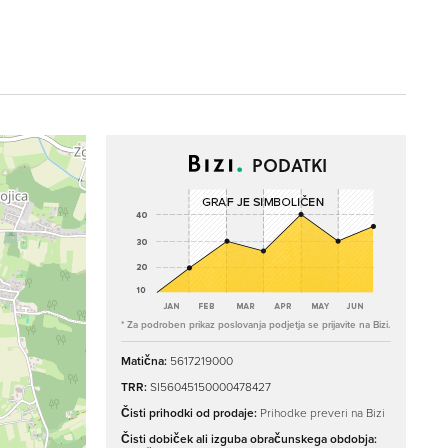
PODATKI
* Za podroben prikaz poslovanja podjetja se prijavite na Bizi.
Matična:
5617219000
TRR:
SI56045150000478427
Čisti prihodki od prodaje:
Prihodke preveri na Bizi
Čisti dobiček ali izguba obračunskega obdobja: