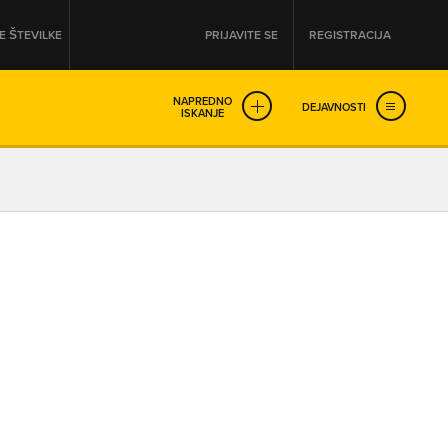
 ŠTEVILKE
PRIJAVITE SE
REGISTRACIJA
NAPREDNO
DEJAVNOSTI
ISKANJE
OD
DO
URA
URA
SO NON-STOP ODPRTA