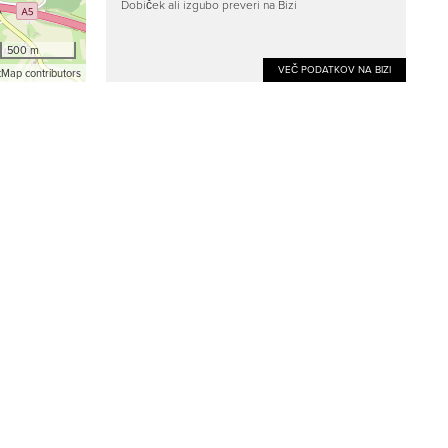
Dobiček ali izgubo preveri na Bizi
500 m
VEČ PODATKOV NA BIZI
Map contributors