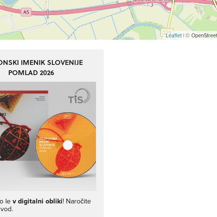
Leaflet
| © OpenStreet
ONSKI IMENIK SLOVENIJE
POMLAD 2026
jo le
v digitalni obliki
! Naročite
zvod.