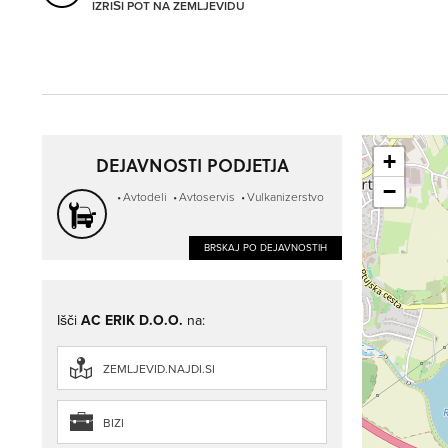
IZRIŠI POT NA ZEMLJEVIDU
+
DEJAVNOSTI PODJETJA
−
Avtodeli
Avtoservis
Vulkanizerstvo
BRSKAJ PO DEJAVNOSTIH
Išči
AC ERIK D.O.O.
na:
ZEMLJEVID.NAJDI.SI
BIZI