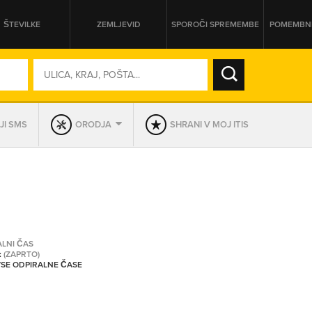
ŠTEVILKE
ZEMLJEVID
SPOROČI SPREMEMBE
POMEMBNE
SO ODPRTA V
JI SMS
ORODJA
SHRANI V MOJ ITIS
DAN
SO TRENUTNO ODPRTA
PRIKAŽI PODJETJA KI IMAJO
ALNI ČAS
:
(ZAPRTO)
 VSE ODPIRALNE ČASE