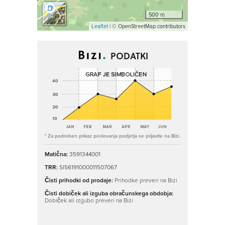
500 m
Leaflet
| © OpenStreetMap contributors
PODATKI
* Za podroben prikaz poslovanja podjetja se prijavite na Bizi.
Matična:
3591344001
TRR:
SI56191000011507067
Čisti prihodki od prodaje:
Prihodke preveri na Bizi
Čisti dobiček ali izguba obračunskega obdobja:
Dobiček ali izgubo preveri na Bizi