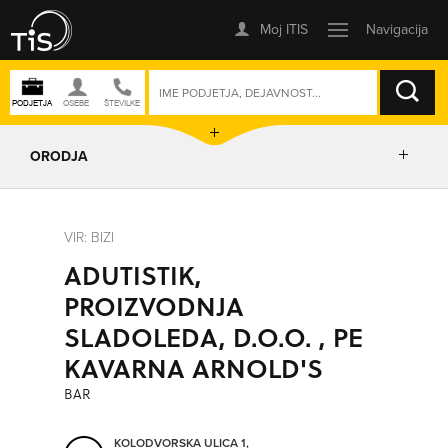
ISKANJE
ORODJA
PRIKAŽI ZEMLJEVID
VIR: BIZI
ADUTISTIK,
IZRIŠI POT
PROIZVODNJA
SLADOLEDA, D.O.O. , PE
POŠLJI SMS
KAVARNA ARNOLD'S
BAR
ORODJA
KOLODVORSKA ULICA 1,