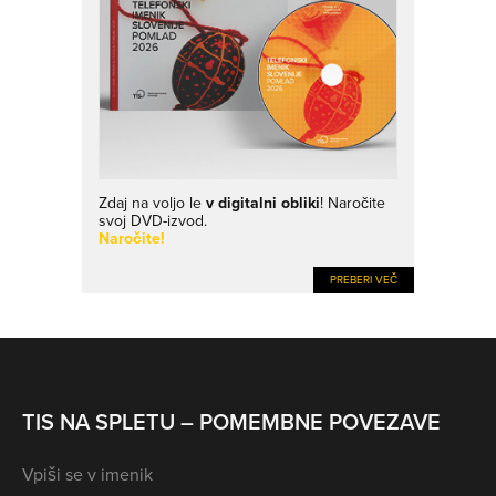
Zdaj na voljo le
v digitalni obliki
! Naročite
svoj DVD-izvod.
Naročite!
PREBERI VEČ
TIS NA SPLETU – POMEMBNE POVEZAVE
Vpiši se v imenik