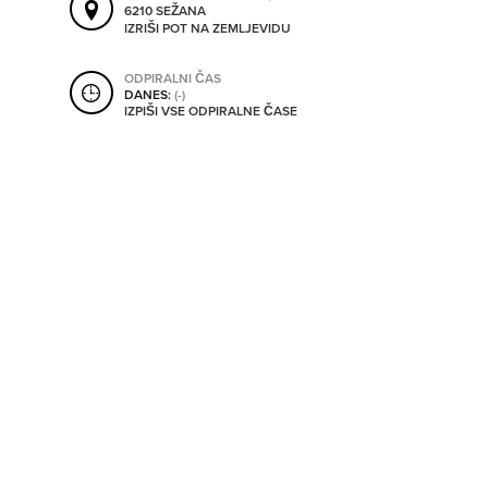
6210 SEŽANA
SHRANI V MOJ ITIS
IZRIŠI POT NA ZEMLJEVIDU
ODPIRALNI ČAS
DANES:
(-)
SO ODPRTA V
IZPIŠI VSE ODPIRALNE ČASE
OD
DO
SO TRENUTNO ODPRTA
SO NON-STOP ODPRTA