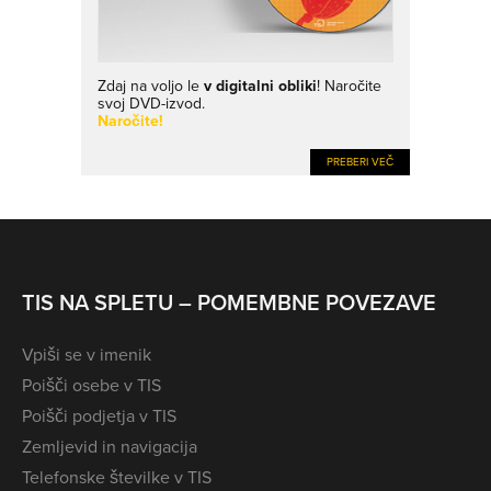
Zdaj na voljo le
v digitalni obliki
! Naročite
svoj DVD-izvod.
Naročite!
PREBERI VEČ
TIS NA SPLETU – POMEMBNE POVEZAVE
Vpiši se v imenik
Poišči osebe v TIS
Poišči podjetja v TIS
Zemljevid in navigacija
Telefonske številke v TIS