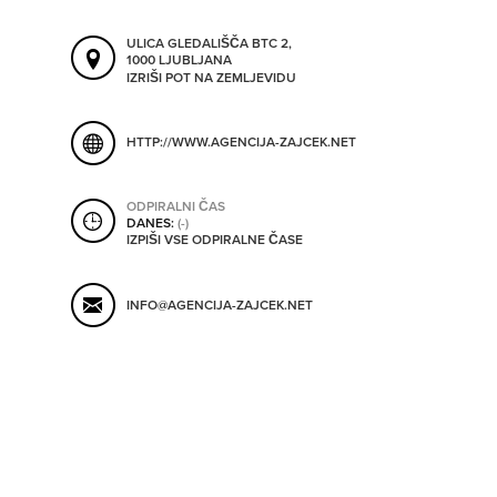
SHRANI V MOJ ITIS
ULICA GLEDALIŠČA BTC 2,
1000 LJUBLJANA
IZRIŠI POT NA ZEMLJEVIDU
SO ODPRTA V
HTTP://WWW.AGENCIJA-ZAJCEK.NET
OD
ODPIRALNI ČAS
DANES:
(-)
IZPIŠI VSE ODPIRALNE ČASE
DO
INFO@AGENCIJA-ZAJCEK.NET
SO TRENUTNO ODPRTA
SO NON-STOP ODPRTA