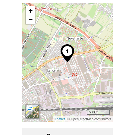
+
−
500 m
Leaflet
| © OpenStreetMap contributors