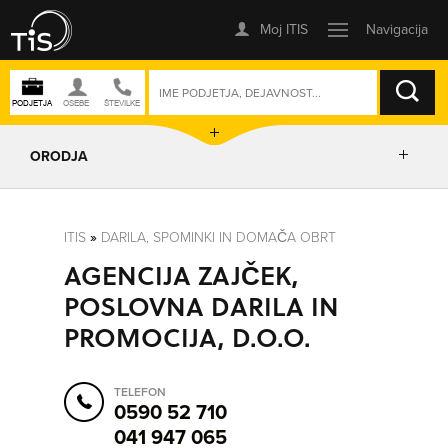
ISKANJE
ORODJA
PRIKAŽI ZEMLJEVID
ITIS
»
DARILA, SPOMINKI IN DOMAČA OBRT
AGENCIJA ZAJČEK,
IZRIŠI POT
POSLOVNA DARILA IN
PROMOCIJA, D.O.O.
POŠLJI SMS
TELEFON
ORODJA
0590 52 710
041 947 065