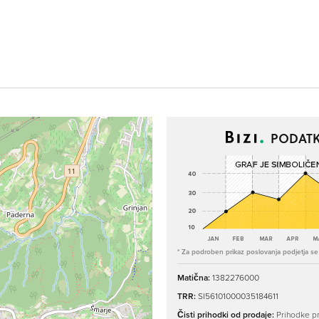
PODATK
* Za podroben prikaz poslovanja podjetja se p
Matična:
1382276000
TRR:
SI56101000035184611
Čisti prihodki od prodaje:
Prihodke pr