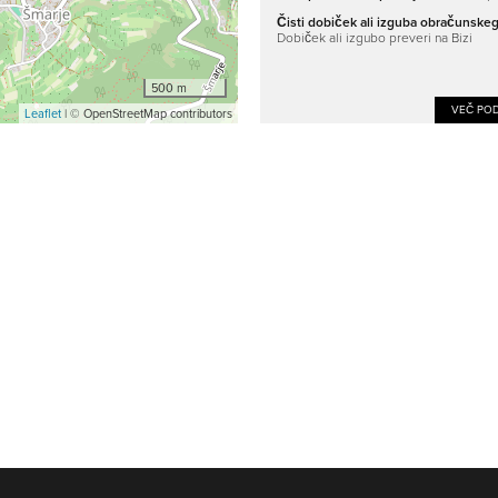
Čisti dobiček ali izguba obračunske
Dobiček ali izgubo preveri na Bizi
500 m
VEČ POD
Leaflet
| © OpenStreetMap contributors