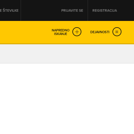
 ŠTEVILKE
PRIJAVITE SE
REGISTRACIJA
NAPREDNO
DEJAVNOSTI
ISKANJE
OD
DO
URA
URA
SO NON-STOP ODPRTA