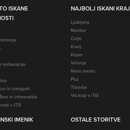
TO ISKANE
NAJBOLJ ISKANI KRAJ
OSTI
Ljubljana
Maribor
Celje
lefonija
Kranj
s
Koper
Velenje
n restavracije
Novo mesto
Ptuj
tvo
Trbovlje
vo in transport
Vsi kraji v iTIS
tvo in informatika
osti v iTIS
NSKI IMENIK
OSTALE STORITVE