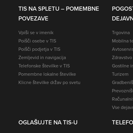
TIS NA SPLETU – POMEMBNE
POGOS
POVEZAVE
DEJAVN
Vpiši se v imenik
Trgovina
Poišči osebe v TIS
Mobilna te
Poišči podjetja v TIS
Avtoservi
Zemljevid in navigacija
Zdravstvo
Telefonske številke v TIS
Gostilne i
Pomembne lokalne številke
Turizem
Klicne številke držav po svetu
Gradbeniš
Prevozništ
Računalniš
Vse dejavn
OGLAŠUJTE NA TIS-U
TELEFO