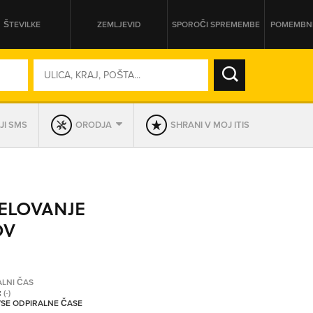
ŠTEVILKE
ZEMLJEVID
SPOROČI SPREMEMBE
POMEMBNE
SO ODPRTA V
JI SMS
ORODJA
SHRANI V MOJ ITIS
DAN
SO TRENUTNO ODPRTA
DELOVANJE
PRIKAŽI PODJETJA KI IMAJO
OV
ALNI ČAS
:
(-)
 VSE ODPIRALNE ČASE