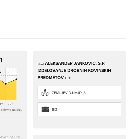
I
Išči
ALEKSANDER JANKOVIČ, S.P.
IZDELOVANJE DROBNIH KOVINSKIH
PREDMETOV
na:
ZEMLJEVID.NAJDI.SI
BIZI
rijavite na Bizi.
everi na Bizi