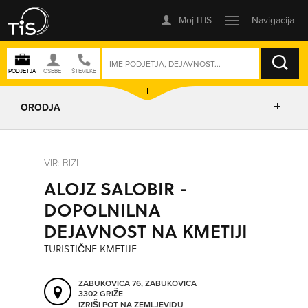
ISKANJE
ORODJA
PRIKAŽI ZEMLJEVID
VIR: BIZI
ALOJZ SALOBIR -
IZRIŠI POT
DOPOLNILNA
DEJAVNOST NA KMETIJI
POŠLJI SMS
TURISTIČNE KMETIJE
ORODJA
ZABUKOVICA 76, ZABUKOVICA
3302 GRIŽE
IZRIŠI POT NA ZEMLJEVIDU