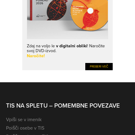
Zdaj na voljo le
v digitalni obliki
! Naročite
svoj DVD-izvod.
Naročite!
PREBERI VEČ
TIS NA SPLETU – POMEMBNE POVEZAVE
Vpiši se v imenik
Poišči osebe v TIS