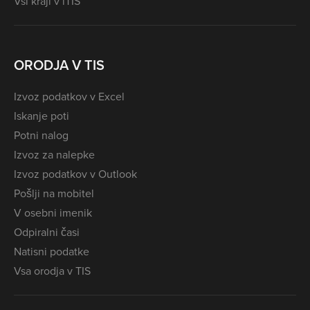
Vsi kraji v iTIS
ORODJA V TIS
Izvoz podatkov v Excel
Iskanje poti
Potni nalog
Izvoz za nalepke
Izvoz podatkov v Outlook
Pošlji na mobitel
V osebni imenik
Odpiralni časi
Natisni podatke
Vsa orodja v TIS