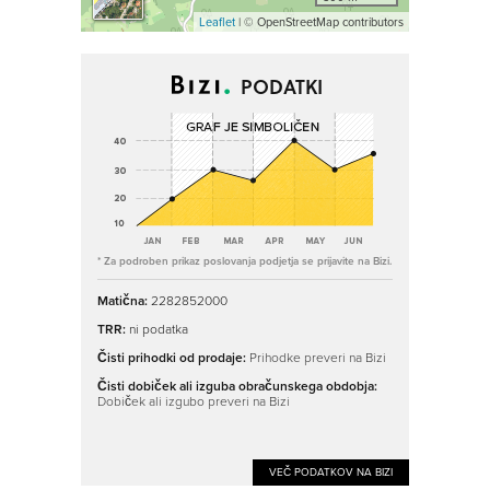
Leaflet
| © OpenStreetMap contributors
PODATKI
* Za podroben prikaz poslovanja podjetja se prijavite na Bizi.
Matična:
2282852000
TRR:
ni podatka
Čisti prihodki od prodaje:
Prihodke preveri na Bizi
Čisti dobiček ali izguba obračunskega obdobja:
Dobiček ali izgubo preveri na Bizi
VEČ PODATKOV NA BIZI