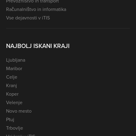
Prevozništvo in transport
Računalništvo in informatika
Vse dejavnosti v iTIS
NAJBOLJ ISKANI KRAJI
Ljubljana
Maribor
Celje
Kranj
Koper
Velenje
Novo mesto
Ptuj
Trbovlje