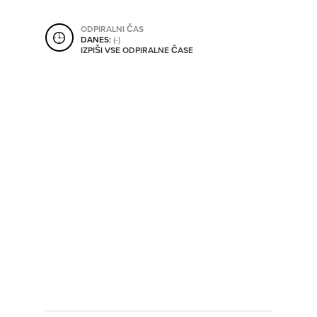
SHRANI V MOJ ITIS
ODPIRALNI ČAS
DANES:
(-)
IZPIŠI VSE ODPIRALNE ČASE
SO ODPRTA V
OD
DO
SO TRENUTNO ODPRTA
SO NON-STOP ODPRTA