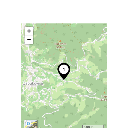
+
−
500 m