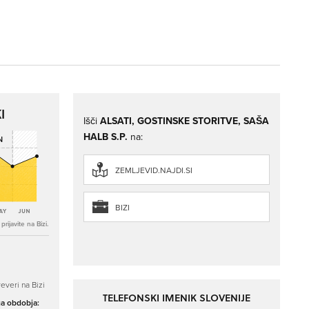
I
Išči
ALSATI, GOSTINSKE STORITVE, SAŠA
HALB S.P.
na:
ZEMLJEVID.NAJDI.SI
BIZI
rijavite na Bizi.
everi na Bizi
TELEFONSKI IMENIK SLOVENIJE
ga obdobja: