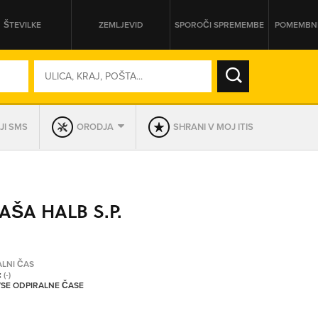
ŠTEVILKE
ZEMLJEVID
SPOROČI SPREMEMBE
POMEMBNE
SO ODPRTA V
JI SMS
ORODJA
SHRANI V MOJ ITIS
DAN
SO TRENUTNO ODPRTA
AŠA HALB S.P.
PRIKAŽI PODJETJA KI IMAJO
ALNI ČAS
:
(-)
 VSE ODPIRALNE ČASE