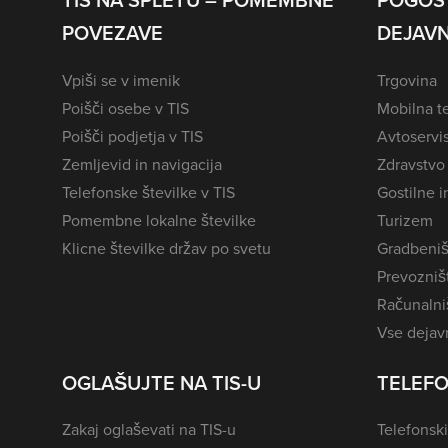
TIS NA SPLETU – POMEMBNE
POGOS
POVEZAVE
DEJAVN
Vpiši se v imenik
Trgovina
Poišči osebe v TIS
Mobilna te
Poišči podjetja v TIS
Avtoservi
Zemljevid in navigacija
Zdravstvo
Telefonske številke v TIS
Gostilne i
Pomembne lokalne številke
Turizem
Klicne številke držav po svetu
Gradbeniš
Prevozništ
Računalniš
Vse dejavn
OGLAŠUJTE NA TIS-U
TELEFO
Zakaj oglaševati na TIS-u
Telefonski