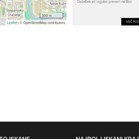
Dobiček ali izgubo preveri na Bizi
500 m
VEČ POD
Leaflet
| © OpenStreetMap contributors