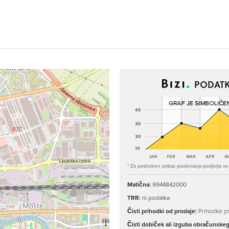
PODATK
* Za podroben prikaz poslovanja podjetja se p
Matična:
9944842000
TRR:
ni podatka
Čisti prihodki od prodaje:
Prihodke pr
Čisti dobiček ali izguba obračunske