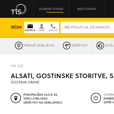
RUMENE STRANI
BELE STRANI
IŠČEM
PRIKAŽI ZEMLJEVID
IZRIŠI POT
POŠL
REGIJA
VIR: BIZI
ALSATI, GOSTINSKE STORITVE, S
OMREŽNA ŠT.
DOSTAVA HRANE
POKOPALIŠKA ULICA 29,
ODPIR
1000 LJUBLJANA
DANES
IZPIŠI
IZRIŠI POT NA ZEMLJEVIDU