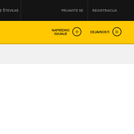
 ŠTEVILKE
PRIJAVITE SE
REGISTRACIJA
NAPREDNO
DEJAVNOSTI
ISKANJE
OD
DO
URA
URA
SO NON-STOP ODPRTA