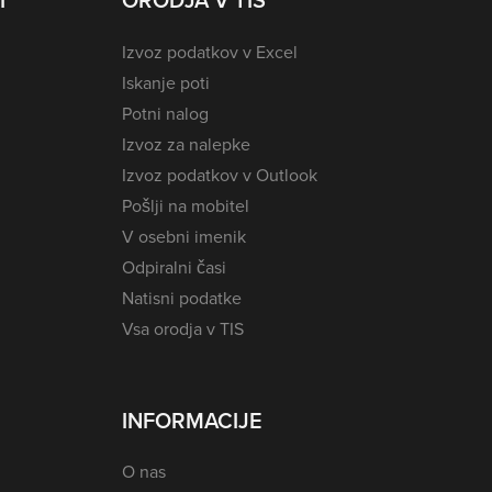
I
ORODJA V TIS
Izvoz podatkov v Excel
Iskanje poti
Potni nalog
Izvoz za nalepke
Izvoz podatkov v Outlook
Pošlji na mobitel
V osebni imenik
Odpiralni časi
Natisni podatke
Vsa orodja v TIS
INFORMACIJE
O nas