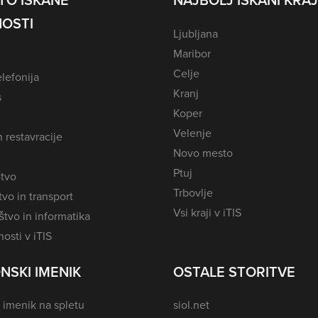
TO ISKANE
NAJBOLJ ISKANI KRAJ
OSTI
Ljubljana
Maribor
Celje
lefonija
Kranj
s
Koper
Velenje
n restavracije
Novo mesto
Ptuj
tvo
Trbovlje
vo in transport
Vsi kraji v iTIS
tvo in informatika
osti v iTIS
NSKI IMENIK
OSTALE STORITVE
 imenik na spletu
siol.net