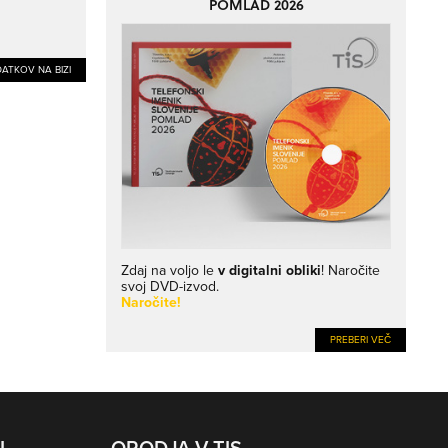
POMLAD 2026
ATKOV NA BIZI
Zdaj na voljo le
v digitalni obliki
! Naročite
svoj DVD-izvod.
Naročite!
PREBERI VEČ