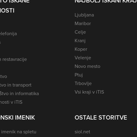
TO ISKANE
NAJBOLJ ISKANI KRAJ
OSTI
Ljubljana
Maribor
Celje
lefonija
Kranj
s
Koper
Velenje
n restavracije
Novo mesto
Ptuj
tvo
Trbovlje
vo in transport
Vsi kraji v iTIS
tvo in informatika
osti v iTIS
NSKI IMENIK
OSTALE STORITVE
 imenik na spletu
siol.net