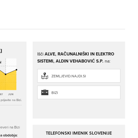
I
Išči
ALVE, RAČUNALNIŠKI IN ELEKTRO
SISTEMI, ALDIN VEHABOVIĆ S.P.
na:
ZEMLJEVID.NAJDI.SI
BIZI
rijavite na Bizi.
everi na Bizi
TELEFONSKI IMENIK SLOVENIJE
ga obdobja: