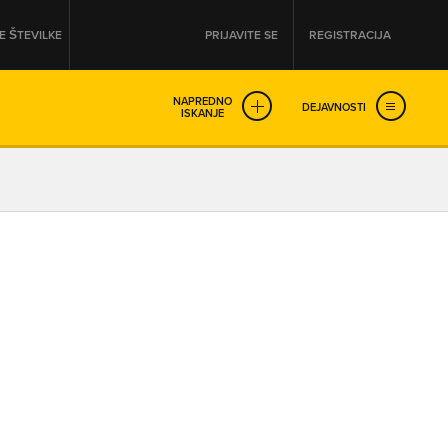
 ŠTEVILKE
PRIJAVITE SE
REGISTRACIJA
NAPREDNO
DEJAVNOSTI
ISKANJE
OD
DO
URA
URA
SO NON-STOP ODPRTA