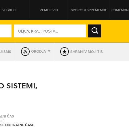
ŠTEVILKE
ZEMLJEVID
SPOROČI SPREMEMBE
POMEMBNE
SO ODPRTA V
ORODJA
JI SMS
SHRANI V MOJ ITIS
DAN
SO TRENUTNO ODPRTA
O SISTEMI,
PRIKAŽI PODJETJA KI IMAJO
ALNI ČAS
:
(-)
 VSE ODPIRALNE ČASE