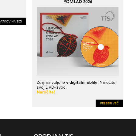
POMLAD 2026
ATKOV NA BIZI
Zdaj na voljo le
v digitalni obliki
! Naročite
svoj DVD-izvod.
Naročite!
PREBERI VEČ