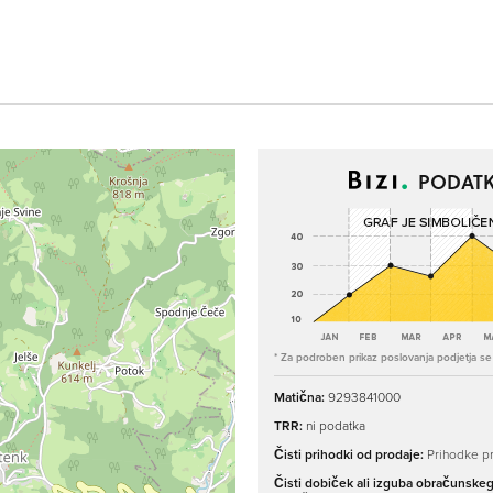
PODATK
* Za podroben prikaz poslovanja podjetja se p
Matična:
9293841000
TRR:
ni podatka
Čisti prihodki od prodaje:
Prihodke pr
Čisti dobiček ali izguba obračunske