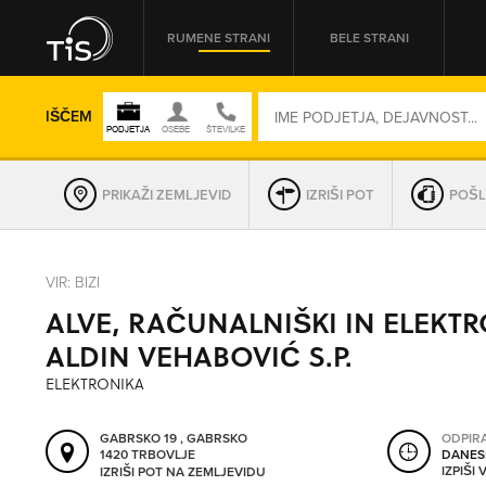
RUMENE STRANI
BELE STRANI
IŠČEM
PRIKAŽI ZEMLJEVID
IZRIŠI POT
POŠL
REGIJA
VIR: BIZI
ALVE, RAČUNALNIŠKI IN ELEKTR
OMREŽNA ŠT.
ALDIN VEHABOVIĆ S.P.
ELEKTRONIKA
GABRSKO 19 , GABRSKO
ODPIR
1420 TRBOVLJE
DANES
IZPIŠI
IZRIŠI POT NA ZEMLJEVIDU