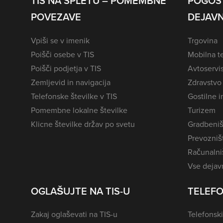
TIS NA SPLETU – POMEMBNE
POGOS
POVEZAVE
DEJAVN
Vpiši se v imenik
Trgovina
Poišči osebe v TIS
Mobilna te
Poišči podjetja v TIS
Avtoservi
Zemljevid in navigacija
Zdravstvo
Telefonske številke v TIS
Gostilne i
Pomembne lokalne številke
Turizem
Klicne številke držav po svetu
Gradbeniš
Prevozništ
Računalniš
Vse dejavn
OGLAŠUJTE NA TIS-U
TELEFO
Zakaj oglaševati na TIS-u
Telefonski