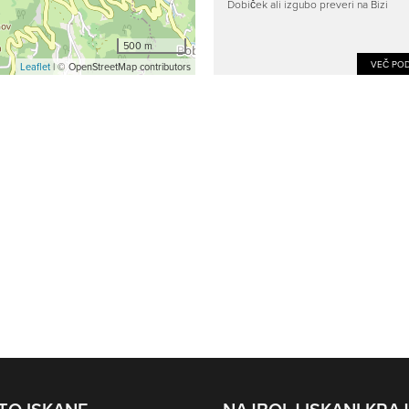
Dobiček ali izgubo preveri na Bizi
500 m
VEČ POD
Leaflet
| © OpenStreetMap contributors