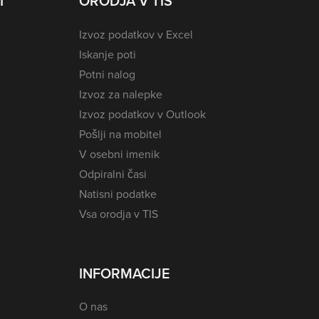
I
ORODJA V TIS
Izvoz podatkov v Excel
Iskanje poti
Potni nalog
Izvoz za nalepke
Izvoz podatkov v Outlook
Pošlji na mobitel
V osebni imenik
Odpiralni časi
Natisni podatke
Vsa orodja v TIS
INFORMACIJE
O nas