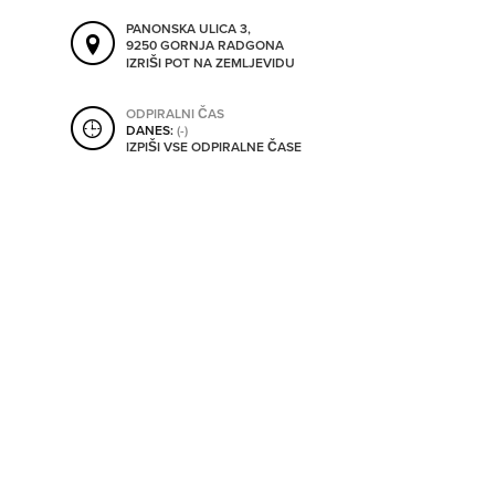
SHRANI V MOJ ITIS
PANONSKA ULICA 3,
9250 GORNJA RADGONA
IZRIŠI POT NA ZEMLJEVIDU
SO ODPRTA V
ODPIRALNI ČAS
DANES:
(-)
IZPIŠI VSE ODPIRALNE ČASE
OD
DO
SO TRENUTNO ODPRTA
SO NON-STOP ODPRTA