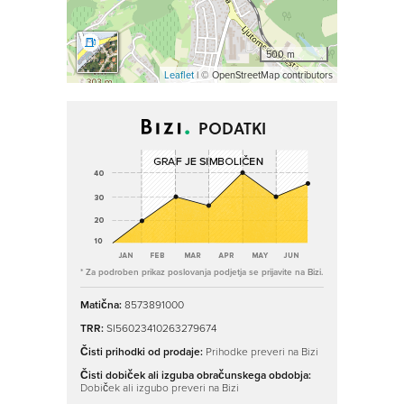
500 m
Leaflet
| © OpenStreetMap contributors
PODATKI
* Za podroben prikaz poslovanja podjetja se prijavite na Bizi.
Matična:
8573891000
TRR:
SI56023410263279674
Čisti prihodki od prodaje:
Prihodke preveri na Bizi
Čisti dobiček ali izguba obračunskega obdobja:
Dobiček ali izgubo preveri na Bizi