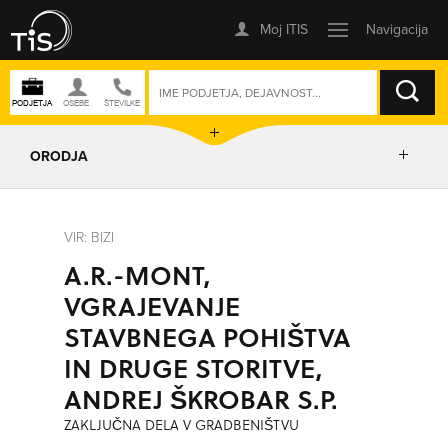
ISKANJE
ORODJA
PRIKAŽI ZEMLJEVID
VIR: BIZI
A.R.-MONT,
IZRIŠI POT
VGRAJEVANJE
STAVBNEGA POHIŠTVA
POŠLJI SMS
IN DRUGE STORITVE,
ANDREJ ŠKROBAR S.P.
ORODJA
ZAKLJUČNA DELA V GRADBENIŠTVU