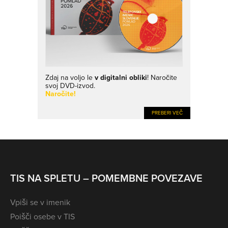
Zdaj na voljo le
v digitalni obliki
! Naročite
svoj DVD-izvod.
Naročite!
PREBERI VEČ
TIS NA SPLETU – POMEMBNE POVEZAVE
Vpiši se v imenik
Poišči osebe v TIS