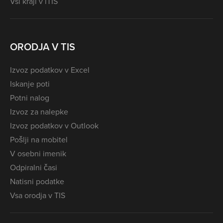
Vsi kraji v iTIS
ORODJA V TIS
Izvoz podatkov v Excel
Iskanje poti
Potni nalog
Izvoz za nalepke
Izvoz podatkov v Outlook
Pošlji na mobitel
V osebni imenik
Odpiralni časi
Natisni podatke
Vsa orodja v TIS