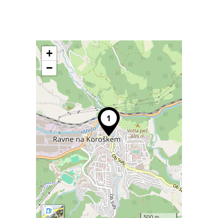
+
−
500 m