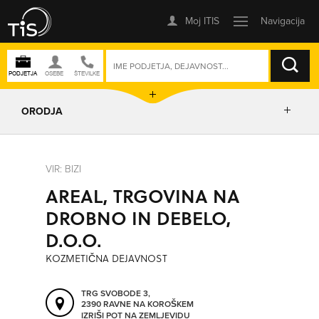
ISKANJE
ORODJA
PRIKAŽI ZEMLJEVID
VIR: BIZI
AREAL, TRGOVINA NA
IZRIŠI POT
DROBNO IN DEBELO,
D.O.O.
POŠLJI SMS
KOZMETIČNA DEJAVNOST
ORODJA
TRG SVOBODE 3,
2390 RAVNE NA KOROŠKEM
IZRIŠI POT NA ZEMLJEVIDU