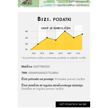
Leaflet
| © OpenStreetMap contributors
PODATKI
* Za podroben prikaz poslovanja podjetja se prijavite na Bizi.
Matična:
9267786000
TRR:
SI56610000027722850
Čisti prihodki od prodaje:
Prihodke preveri na Bizi
Čisti dobiček ali izguba obračunskega obdobja:
Dobiček ali izgubo preveri na Bizi
VEČ PODATKOV NA BIZI