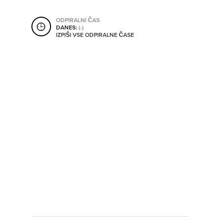
SHRANI V MOJ ITIS
ODPIRALNI ČAS
DANES:
(-)
IZPIŠI VSE ODPIRALNE ČASE
SO ODPRTA V
OD
DO
SO TRENUTNO ODPRTA
SO NON-STOP ODPRTA