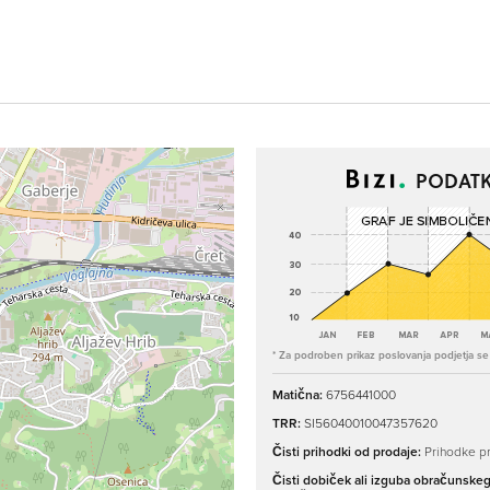
PODATK
* Za podroben prikaz poslovanja podjetja se p
Matična:
6756441000
TRR:
SI56040010047357620
Čisti prihodki od prodaje:
Prihodke pr
Čisti dobiček ali izguba obračunske