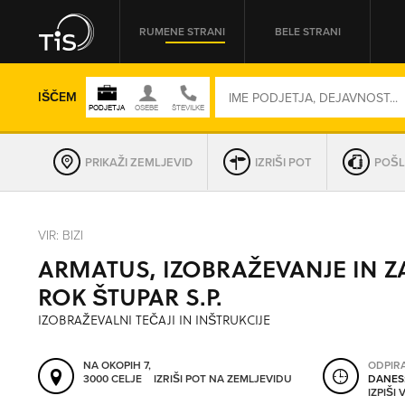
RUMENE STRANI
BELE STRANI
IŠČEM
PRIKAŽI ZEMLJEVID
IZRIŠI POT
POŠL
REGIJA
VIR: BIZI
ARMATUS, IZOBRAŽEVANJE IN Z
OMREŽNA ŠT.
ROK ŠTUPAR S.P.
IZOBRAŽEVALNI TEČAJI IN INŠTRUKCIJE
NA OKOPIH 7,
ODPIR
3000 CELJE
IZRIŠI POT NA ZEMLJEVIDU
DANES
IZPIŠI