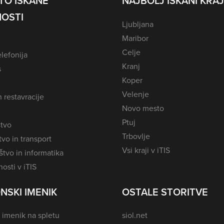
TO ISKANE
NAJBOLJ ISKANI KRAJ
OSTI
Ljubljana
Maribor
Celje
lefonija
Kranj
s
Koper
Velenje
n restavracije
Novo mesto
Ptuj
tvo
Trbovlje
vo in transport
Vsi kraji v iTIS
tvo in informatika
osti v iTIS
NSKI IMENIK
OSTALE STORITVE
 imenik na spletu
siol.net