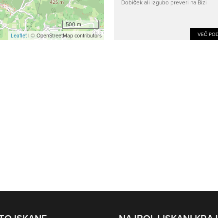
Dobiček ali izgubo preveri na Bizi
500 m
VEČ POD
Leaflet
| © OpenStreetMap contributors