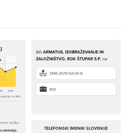
I
Išči
ARMATUS, IZOBRAŽEVANJE IN
ZALOŽNIŠTVO, ROK ŠTUPAR S.P.
na:
ZEMLJEVID.NAJDI.SI
BIZI
rijavite na Bizi.
everi na Bizi
TELEFONSKI IMENIK SLOVENIJE
ga obdobja: