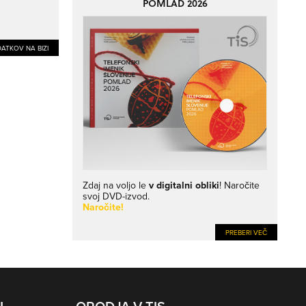
POMLAD 2026
ATKOV NA BIZI
Zdaj na voljo le
v digitalni obliki
! Naročite
svoj DVD-izvod.
Naročite!
PREBERI VEČ