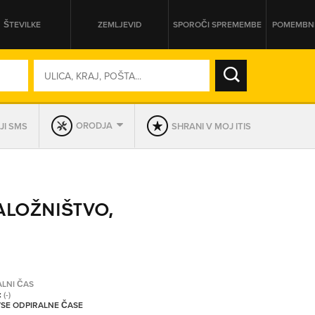
ŠTEVILKE
ZEMLJEVID
SPOROČI SPREMEMBE
POMEMBNE
SO ODPRTA V
ORODJA
JI SMS
SHRANI V MOJ ITIS
DAN
SO TRENUTNO ODPRTA
ALOŽNIŠTVO,
PRIKAŽI PODJETJA KI IMAJO
ALNI ČAS
:
(-)
 VSE ODPIRALNE ČASE