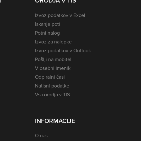
I
ORODJA V TIS
Izvoz podatkov v Excel
Iskanje poti
Potni nalog
Izvoz za nalepke
Izvoz podatkov v Outlook
Pošlji na mobitel
V osebni imenik
Odpiralni časi
Natisni podatke
Vsa orodja v TIS
INFORMACIJE
O nas