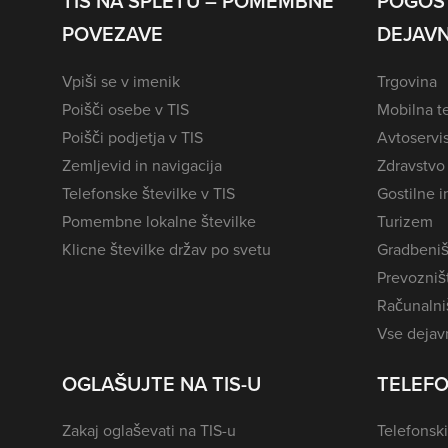
TIS NA SPLETU – POMEMBNE
POGOS
POVEZAVE
DEJAVN
Vpiši se v imenik
Trgovina
Poišči osebe v TIS
Mobilna te
Poišči podjetja v TIS
Avtoservi
Zemljevid in navigacija
Zdravstvo
Telefonske številke v TIS
Gostilne i
Pomembne lokalne številke
Turizem
Klicne številke držav po svetu
Gradbeniš
Prevozništ
Računalniš
Vse dejavn
OGLAŠUJTE NA TIS-U
TELEFO
Zakaj oglaševati na TIS-u
Telefonski