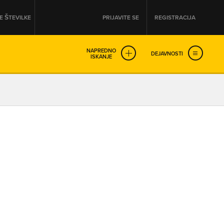
 ŠTEVILKE
PRIJAVITE SE
REGISTRACIJA
NAPREDNO
DEJAVNOSTI
ISKANJE
OD
DO
URA
URA
SO NON-STOP ODPRTA