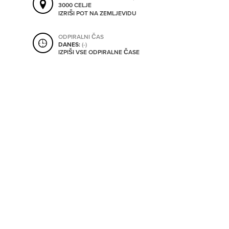
3000 CELJE
SHRANI V MOJ ITIS
IZRIŠI POT NA ZEMLJEVIDU
ODPIRALNI ČAS
DANES:
(-)
SO ODPRTA V
IZPIŠI VSE ODPIRALNE ČASE
OD
DO
SO TRENUTNO ODPRTA
SO NON-STOP ODPRTA