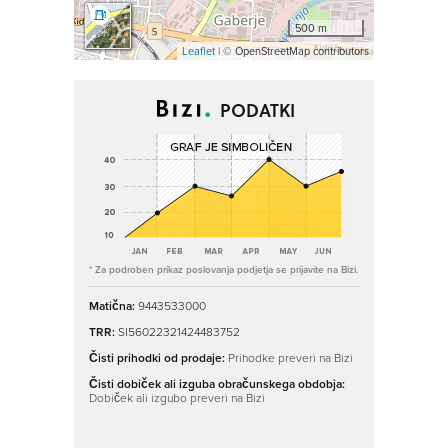
500 m
Leaflet
| © OpenStreetMap contributors
PODATKI
* Za podroben prikaz poslovanja podjetja se prijavite na Bizi.
Matična:
9443533000
TRR:
SI56022321424483752
Čisti prihodki od prodaje:
Prihodke preveri na Bizi
Čisti dobiček ali izguba obračunskega obdobja:
Dobiček ali izgubo preveri na Bizi