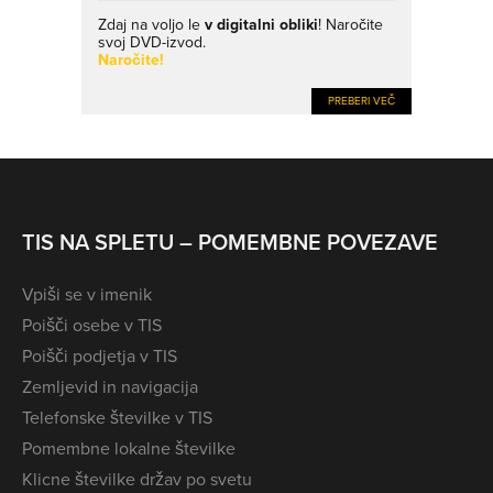
Zdaj na voljo le
v digitalni obliki
! Naročite
svoj DVD-izvod.
Naročite!
PREBERI VEČ
TIS NA SPLETU – POMEMBNE POVEZAVE
Vpiši se v imenik
Poišči osebe v TIS
Poišči podjetja v TIS
Zemljevid in navigacija
Telefonske številke v TIS
Pomembne lokalne številke
Klicne številke držav po svetu