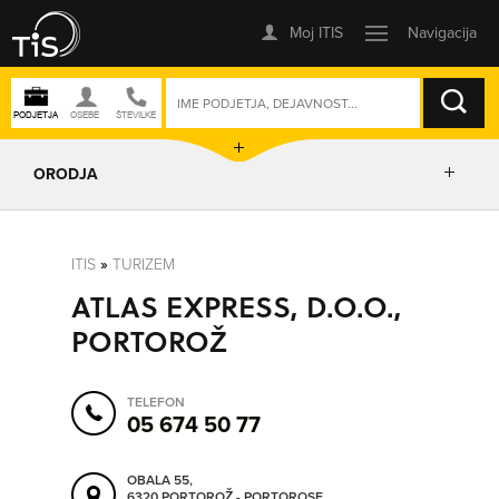
ISKANJE
ORODJA
PRIKAŽI ZEMLJEVID
ITIS
»
TURIZEM
ATLAS EXPRESS, D.O.O.,
IZRIŠI POT
PORTOROŽ
POŠLJI SMS
TELEFON
05 674 50 77
ORODJA
OBALA 55,
6320 PORTOROŽ - PORTOROSE