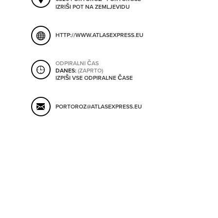
SHRANI V MOJ ITIS
IZRIŠI POT NA ZEMLJEVIDU
HTTP://WWW.ATLASEXPRESS.EU
SO ODPRTA V
ODPIRALNI ČAS
DANES:
(ZAPRTO)
OD
IZPIŠI VSE ODPIRALNE ČASE
DO
PORTOROZ@ATLASEXPRESS.EU
SO TRENUTNO ODPRTA
SO NON-STOP ODPRTA