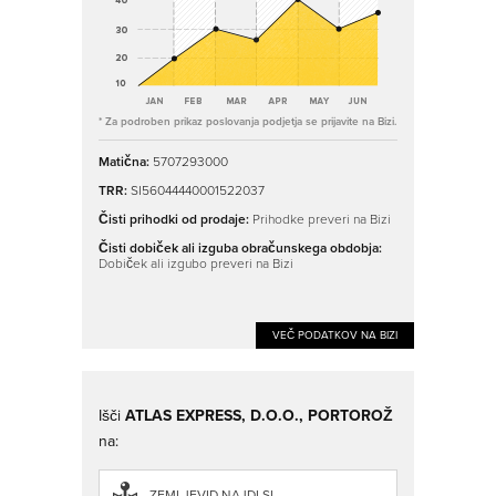
* Za podroben prikaz poslovanja podjetja se prijavite na Bizi.
Matična:
5707293000
TRR:
SI56044440001522037
Čisti prihodki od prodaje:
Prihodke preveri na Bizi
Čisti dobiček ali izguba obračunskega obdobja:
Dobiček ali izgubo preveri na Bizi
VEČ PODATKOV NA BIZI
Išči
ATLAS EXPRESS, D.O.O., PORTOROŽ
na:
ZEMLJEVID.NAJDI.SI