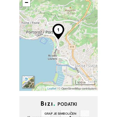
−
500 m
Leaflet
| © OpenStreetMap contributors
PODATKI