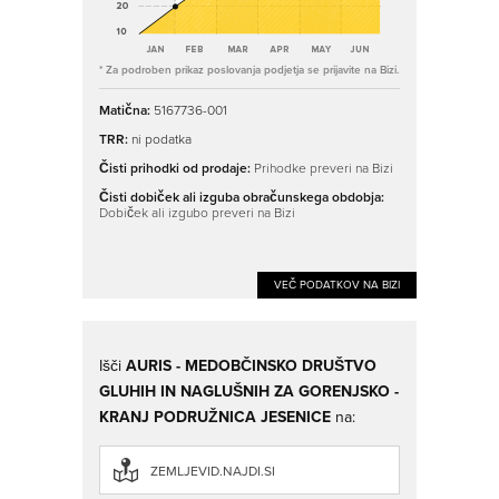
* Za podroben prikaz poslovanja podjetja se prijavite na Bizi.
Matična:
5167736-001
TRR:
ni podatka
Čisti prihodki od prodaje:
Prihodke preveri na Bizi
Čisti dobiček ali izguba obračunskega obdobja:
Dobiček ali izgubo preveri na Bizi
VEČ PODATKOV NA BIZI
Išči
AURIS - MEDOBČINSKO DRUŠTVO
GLUHIH IN NAGLUŠNIH ZA GORENJSKO -
KRANJ PODRUŽNICA JESENICE
na:
ZEMLJEVID.NAJDI.SI