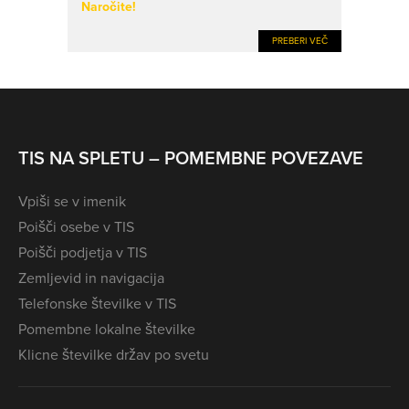
Naročite!
PREBERI VEČ
TIS NA SPLETU – POMEMBNE POVEZAVE
Vpiši se v imenik
Poišči osebe v TIS
Poišči podjetja v TIS
Zemljevid in navigacija
Telefonske številke v TIS
Pomembne lokalne številke
Klicne številke držav po svetu