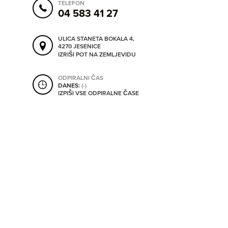
TELEFON
ORODJA
04 583 41 27
SHRANI V MOJ ITIS
ULICA STANETA BOKALA 4,
4270 JESENICE
SO ODPRTA V
IZRIŠI POT NA ZEMLJEVIDU
ODPIRALNI ČAS
OD
DANES:
(-)
IZPIŠI VSE ODPIRALNE ČASE
DO
SO TRENUTNO ODPRTA
SO NON-STOP ODPRTA