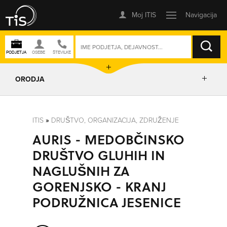
ISKANJE
ORODJA
PRIKAŽI ZEMLJEVID
ITIS
»
DRUŠTVO, ORGANIZACIJA, ZDRUŽENJE
AURIS - MEDOBČINSKO
POSLOVNE ENOTE
DRUŠTVO GLUHIH IN
NAGLUŠNIH ZA
IZRIŠI POT
GORENJSKO - KRANJ
PODRUŽNICA JESENICE
POŠLJI SMS