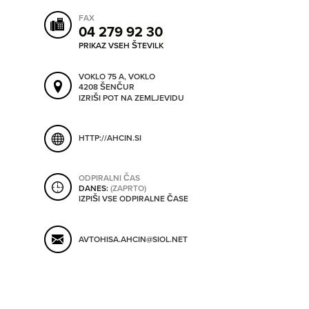
SHRANI V MOJ ITIS
FAX
04 279 92 30
PRIKAZ VSEH ŠTEVILK
SO ODPRTA V
VOKLO 75 A, VOKLO
4208 ŠENČUR
IZRIŠI POT NA ZEMLJEVIDU
OD
HTTP://AHCIN.SI
DO
ODPIRALNI ČAS
DANES:
(ZAPRTO)
IZPIŠI VSE ODPIRALNE ČASE
SO TRENUTNO ODPRTA
AVTOHISA.AHCIN@SIOL.NET
SO NON-STOP ODPRTA