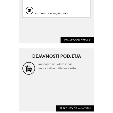
AVTOHISA.AHCIN@SIOL.NET
PRIKAZ VSEH ŠTEVILK
DEJAVNOSTI PODJETJA
Avtooprema
Avtoservis
Avtostoritve
Vlečna služba
BRSKAJ PO DEJAVNOSTIH