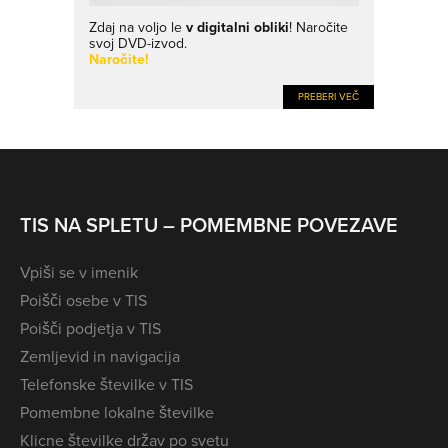
Zdaj na voljo le
v digitalni obliki
! Naročite
svoj DVD-izvod.
Naročite!
PREBERI VEČ
TIS NA SPLETU – POMEMBNE POVEZAVE
Vpiši se v imenik
Poišči osebe v TIS
Poišči podjetja v TIS
Zemljevid in navigacija
Telefonske številke v TIS
Pomembne lokalne številke
Klicne številke držav po svetu