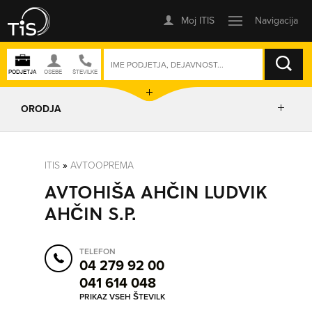
ISKANJE
ORODJA
PRIKAŽI ZEMLJEVID
ITIS
»
AVTOOPREMA
AVTOHIŠA AHČIN LUDVIK
IZRIŠI POT
AHČIN S.P.
POŠLJI SMS
TELEFON
04 279 92 00
041 614 048
ORODJA
PRIKAZ VSEH ŠTEVILK