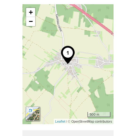
+
−
500 m
Leaflet
| © OpenStreetMap contributors