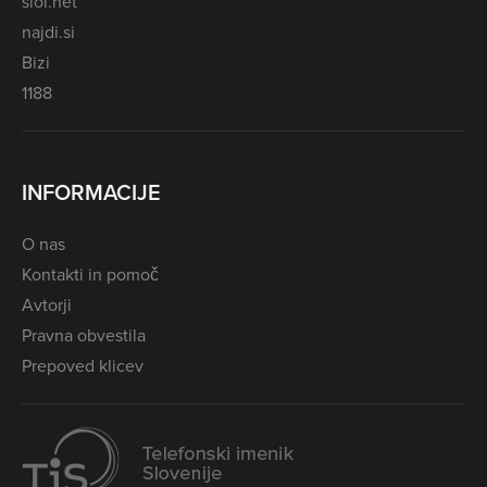
siol.net
najdi.si
Bizi
1188
INFORMACIJE
O nas
Kontakti in pomoč
Avtorji
Pravna obvestila
Prepoved klicev