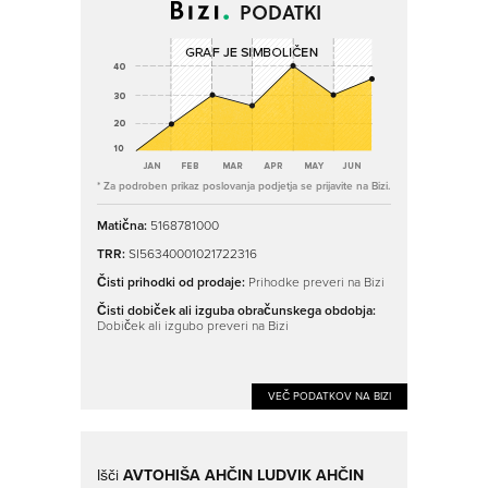
PODATKI
* Za podroben prikaz poslovanja podjetja se prijavite na Bizi.
Matična:
5168781000
TRR:
SI56340001021722316
Čisti prihodki od prodaje:
Prihodke preveri na Bizi
Čisti dobiček ali izguba obračunskega obdobja:
Dobiček ali izgubo preveri na Bizi
VEČ PODATKOV NA BIZI
Išči
AVTOHIŠA AHČIN LUDVIK AHČIN