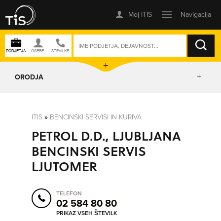
ISKANJE
ORODJA
PRIKAŽI ZEMLJEVID
ITIS
»
BENCINSKI SERVISI IN KURIVA
PETROL D.D., LJUBLJANA
POSLOVNE ENOTE
BENCINSKI SERVIS
LJUTOMER
IZRIŠI POT
TELEFON
POŠLJI SMS
02 584 80 80
PRIKAZ VSEH ŠTEVILK