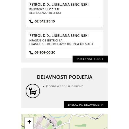
PETROL D.D., LJUBLJANA BENCINSKI
SERVIS BELTINCI
PANONSKA ULICA 2 B
BELTINCI, 9231 BELTINCI
02 542 25 10
PETROL D.D., LJUBLJANA BENCINSKI
SERVIS BISTRICA OB SOTLI
HRASTJE OB BISTRICI 1 A
HRASTJE OB BISTRICI, 3256 BISTRICA OB SOTLI
03 809 00 20
PRIKAZ VSEH ENOT
DEJAVNOSTI PODJETJA
Bencinski servisi in kuriva
BRSKAJ PO DEJAVNOSTIH
+