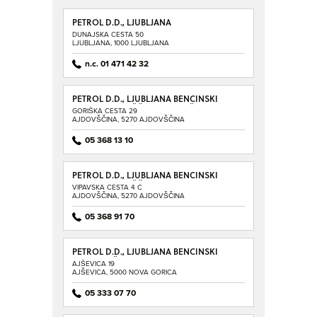
PETROL D.D., LJUBLJANA
DUNAJSKA CESTA 50
LJUBLJANA, 1000 LJUBLJANA
n.c. 01 471 42 32
PETROL D.D., LJUBLJANA BENCINSKI
SERVIS AJDOVŠČINA - GORIŠKA
GORIŠKA CESTA 29
AJDOVŠČINA, 5270 AJDOVŠČINA
05 368 13 10
PETROL D.D., LJUBLJANA BENCINSKI
SERVIS AJDOVŠČINA - VIPAVSKA
VIPAVSKA CESTA 4 C
AJDOVŠČINA, 5270 AJDOVŠČINA
05 368 91 70
PETROL D.D., LJUBLJANA BENCINSKI
SERVIS AJŠEVICA
AJŠEVICA 19
AJŠEVICA, 5000 NOVA GORICA
05 333 07 70