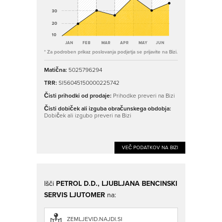
* Za podroben prikaz poslovanja podjetja se prijavite na Bizi.
Matična:
5025796294
TRR:
SI56045150000225742
Čisti prihodki od prodaje:
Prihodke preveri na Bizi
Čisti dobiček ali izguba obračunskega obdobja:
Dobiček ali izgubo preveri na Bizi
VEČ PODATKOV NA BIZI
Išči
PETROL D.D., LJUBLJANA BENCINSKI
SERVIS LJUTOMER
na:
ZEMLJEVID.NAJDI.SI