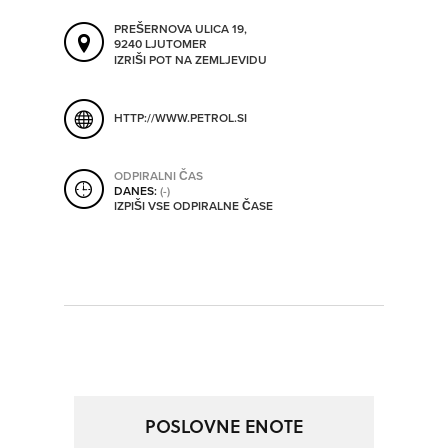
ORODJA
PREŠERNOVA ULICA 19,
9240 LJUTOMER
IZRIŠI POT NA ZEMLJEVIDU
SHRANI V MOJ ITIS
SO ODPRTA V
HTTP://WWW.PETROL.SI
OD
ODPIRALNI ČAS
DANES:
(-)
IZPIŠI VSE ODPIRALNE ČASE
DO
SO TRENUTNO ODPRTA
SO NON-STOP ODPRTA
POSLOVNE ENOTE