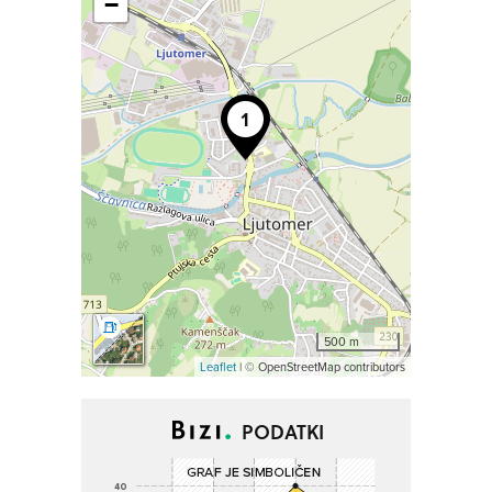
−
500 m
Leaflet
| © OpenStreetMap contributors
PODATKI