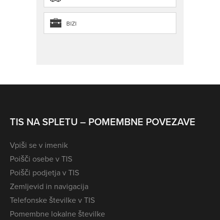
BIZI
TIS NA SPLETU – POMEMBNE POVEZAVE
Vpiši se v imenik
Poišči osebe v TIS
Poišči podjetja v TIS
Zemljevid in navigacija
Telefonske številke v TIS
Pomembne lokalne številke