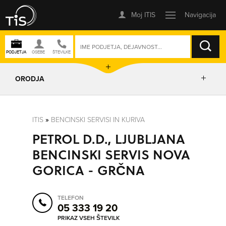
ISKANJE
ORODJA
PRIKAŽI ZEMLJEVID
ITIS
»
BENCINSKI SERVISI IN KURIVA
PETROL D.D., LJUBLJANA
POSLOVNE ENOTE
BENCINSKI SERVIS NOVA
GORICA - GRČNA
IZRIŠI POT
TELEFON
POŠLJI SMS
05 333 19 20
PRIKAZ VSEH ŠTEVILK