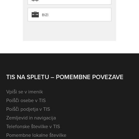
BIZI
TIS NA SPLETU – POMEMBNE POVEZAVE
Vpiši se v imenik
Poišči osebe v TIS
Poišči podjetja v TIS
Zemljevid in navigacija
Telefonske številke v TIS
Pomembne lokalne številke