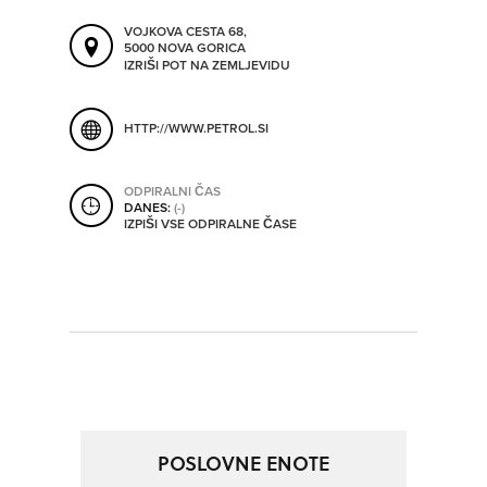
ORODJA
VOJKOVA CESTA 68,
5000 NOVA GORICA
IZRIŠI POT NA ZEMLJEVIDU
SHRANI V MOJ ITIS
SO ODPRTA V
HTTP://WWW.PETROL.SI
OD
ODPIRALNI ČAS
DANES:
(-)
IZPIŠI VSE ODPIRALNE ČASE
DO
SO TRENUTNO ODPRTA
SO NON-STOP ODPRTA
POSLOVNE ENOTE