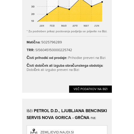
* Za podroben prikaz poslovanja podjetja se prijavite na Bizi.
Matična:
5025796289
TRR:
SI56045150000225742
Čisti prihodki od prodaje:
Prihodke preveri na Bizi
Čisti dobiček ali izguba obračunskega obdobja:
Dobiček ali izgubo preveri na Bizi
VEČ PODATKOV NA BIZI
Išči
PETROL D.D., LJUBLJANA BENCINSKI
SERVIS NOVA GORICA - GRČNA
na:
ZEMLJEVID.NAJDI.SI