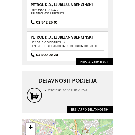
PETROL D.D., LJUBLJANA BENCINSKI
SERVIS BELTINCI
PANONSKA ULICA 2 B
BELTINCI, 9231 BELTINCI
02 542 25 10
PETROL D.D., LJUBLJANA BENCINSKI
SERVIS BISTRICA OB SOTLI
HRASTJE OB BISTRICI 1 A
HRASTJE OB BISTRICI, 3256 BISTRICA OB SOTLI
03 809 00 20
PRIKAZ VSEH ENOT
DEJAVNOSTI PODJETJA
Bencinski servisi in kuriva
BRSKAJ PO DEJAVNOSTIH
+