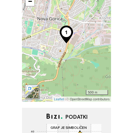
−
500 m
Leaflet
| © OpenStreetMap contributors
PODATKI