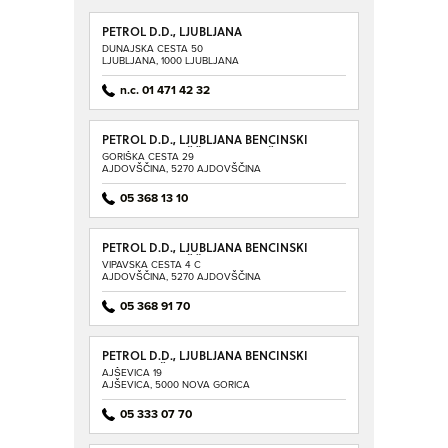
PETROL D.D., LJUBLJANA
DUNAJSKA CESTA 50
LJUBLJANA, 1000 LJUBLJANA
n.c. 01 471 42 32
PETROL D.D., LJUBLJANA BENCINSKI
SERVIS AJDOVŠČINA - GORIŠKA
GORIŠKA CESTA 29
AJDOVŠČINA, 5270 AJDOVŠČINA
05 368 13 10
PETROL D.D., LJUBLJANA BENCINSKI
SERVIS AJDOVŠČINA - VIPAVSKA
VIPAVSKA CESTA 4 C
AJDOVŠČINA, 5270 AJDOVŠČINA
05 368 91 70
PETROL D.D., LJUBLJANA BENCINSKI
SERVIS AJŠEVICA
AJŠEVICA 19
AJŠEVICA, 5000 NOVA GORICA
05 333 07 70