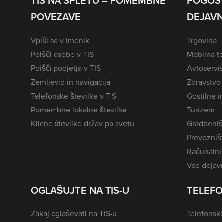
TIS NA SPLETU – POMEMBNE
POGOS
POVEZAVE
DEJAVN
Vpiši se v imenik
Trgovina
Poišči osebe v TIS
Mobilna te
Poišči podjetja v TIS
Avtoservi
Zemljevid in navigacija
Zdravstvo
Telefonske številke v TIS
Gostilne i
Pomembne lokalne številke
Turizem
Klicne številke držav po svetu
Gradbeniš
Prevozništ
Računalniš
Vse dejavn
OGLAŠUJTE NA TIS-U
TELEFO
Zakaj oglaševati na TIS-u
Telefonski