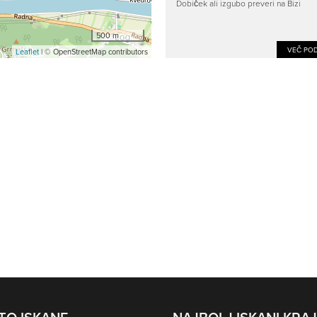
Dobiček ali izgubo preveri na Bizi
500 m
VEČ POD
Leaflet
| © OpenStreetMap contributors