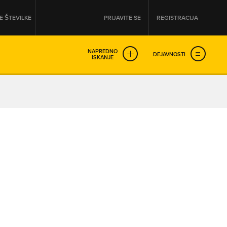
 ŠTEVILKE
PRIJAVITE SE
REGISTRACIJA
NAPREDNO
DEJAVNOSTI
ISKANJE
OD
DO
URA
URA
SO NON-STOP ODPRTA