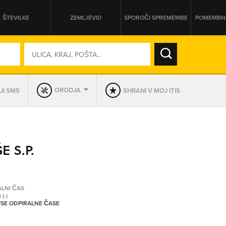
ŠTEVILKE
ZEMLJEVID
SPOROČI SPREMEMBE
POMEMBNE
SO ODPRTA V
ORODJA
JI SMS
SHRANI V MOJ ITIS
DAN
SO TRENUTNO ODPRTA
E S.P.
PRIKAŽI PODJETJA KI IMAJO
ALNI ČAS
:
(-)
 VSE ODPIRALNE ČASE