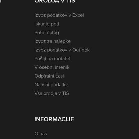
I
ORODJA V TIS
Izvoz podatkov v Excel
Iskanje poti
Potni nalog
Izvoz za nalepke
Izvoz podatkov v Outlook
Pošlji na mobitel
V osebni imenik
Odpiralni časi
Natisni podatke
Vsa orodja v TIS
INFORMACIJE
O nas