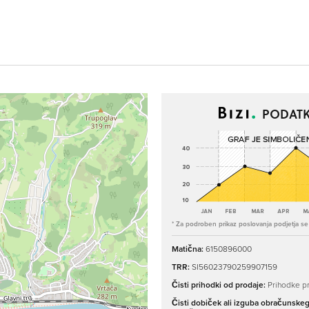
PODATK
* Za podroben prikaz poslovanja podjetja se p
Matična:
6150896000
TRR:
SI56023790259907159
Čisti prihodki od prodaje:
Prihodke pr
Čisti dobiček ali izguba obračunske