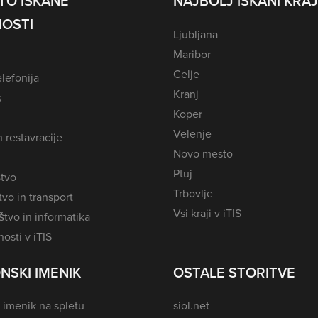
TO ISKANE
NAJBOLJ ISKANI KRAJ
OSTI
Ljubljana
Maribor
Celje
lefonija
Kranj
s
Koper
Velenje
n restavracije
Novo mesto
Ptuj
tvo
Trbovlje
vo in transport
Vsi kraji v iTIS
tvo in informatika
osti v iTIS
NSKI IMENIK
OSTALE STORITVE
 imenik na spletu
siol.net