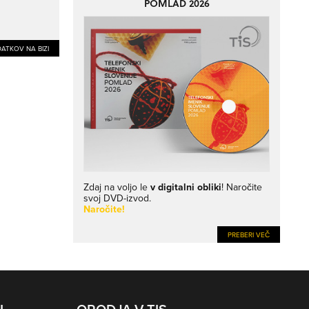
POMLAD 2026
ATKOV NA BIZI
Zdaj na voljo le
v digitalni obliki
! Naročite
svoj DVD-izvod.
Naročite!
PREBERI VEČ