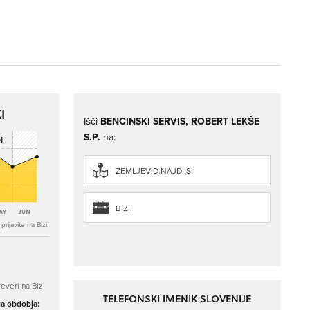
I
Išči
BENCINSKI SERVIS, ROBERT LEKŠE
S.P.
na:
ZEMLJEVID.NAJDI.SI
BIZI
rijavite na Bizi.
everi na Bizi
TELEFONSKI IMENIK SLOVENIJE
ga obdobja: