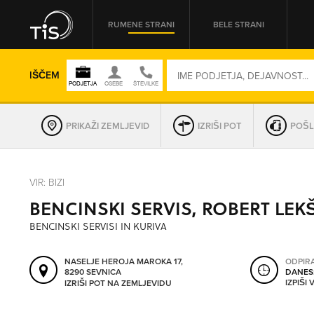
RUMENE STRANI
BELE STRANI
IŠČEM
PRIKAŽI ZEMLJEVID
IZRIŠI POT
POŠL
REGIJA
VIR: BIZI
BENCINSKI SERVIS, ROBERT LEKŠ
OMREŽNA ŠT.
BENCINSKI SERVISI IN KURIVA
NASELJE HEROJA MAROKA 17,
ODPIR
8290 SEVNICA
DANES
IZPIŠI
IZRIŠI POT NA ZEMLJEVIDU