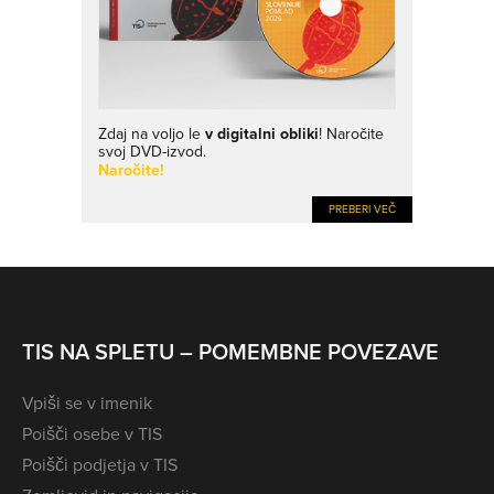
Zdaj na voljo le
v digitalni obliki
! Naročite
svoj DVD-izvod.
Naročite!
PREBERI VEČ
TIS NA SPLETU – POMEMBNE POVEZAVE
Vpiši se v imenik
Poišči osebe v TIS
Poišči podjetja v TIS