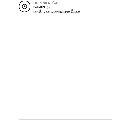
ODPIRALNI ČAS
SHRANI V MOJ ITIS
DANES:
(-)
IZPIŠI VSE ODPIRALNE ČASE
SO ODPRTA V
OD
DO
SO TRENUTNO ODPRTA
SO NON-STOP ODPRTA