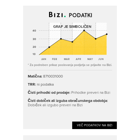
PODATKI
* Za podroben prikaz poslovanja podjetja se prijavite na Bizi.
Matična:
8710031000
TRR:
ni podatka
Čisti prihodki od prodaje:
Prihodke preveri na Bizi
Čisti dobiček ali izguba obračunskega obdobja:
Dobiček ali izgubo preveri na Bizi
VEČ PODATKOV NA BIZI