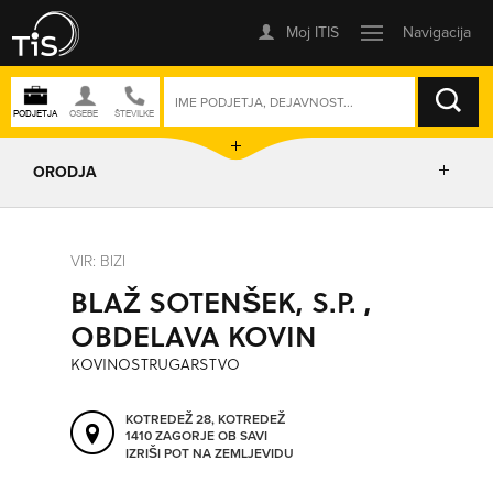
ISKANJE
ORODJA
PRIKAŽI ZEMLJEVID
VIR: BIZI
BLAŽ SOTENŠEK, S.P. ,
IZRIŠI POT
OBDELAVA KOVIN
KOVINOSTRUGARSTVO
POŠLJI SMS
KOTREDEŽ 28, KOTREDEŽ
1410 ZAGORJE OB SAVI
ORODJA
IZRIŠI POT NA ZEMLJEVIDU