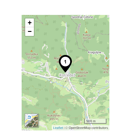
+
−
500 m
Leaflet
| © OpenStreetMap contributors