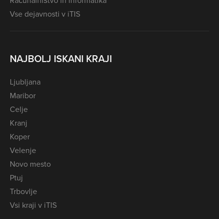
Računalništvo in informatika
Vse dejavnosti v iTIS
NAJBOLJ ISKANI KRAJI
Ljubljana
Maribor
Celje
Kranj
Koper
Velenje
Novo mesto
Ptuj
Trbovlje
Vsi kraji v iTIS