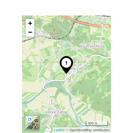
+
−
500 m
Leaflet
| © OpenStreetMap contributors