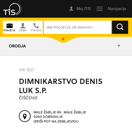
ISKANJE
ORODJA
PRIKAŽI ZEMLJEVID
VIR: BIZI
DIMNIKARSTVO DENIS
IZRIŠI POT
LUK S.P.
ČIŠČENJE
POŠLJI SMS
MALE ŽABLJE 69 , MALE ŽABLJE
5263 DOBRAVLJE
ORODJA
IZRIŠI POT NA ZEMLJEVIDU