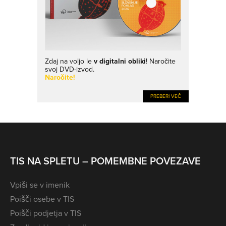
Zdaj na voljo le
v digitalni obliki
! Naročite
svoj DVD-izvod.
Naročite!
PREBERI VEČ
TIS NA SPLETU – POMEMBNE POVEZAVE
Vpiši se v imenik
Poišči osebe v TIS
Poišči podjetja v TIS