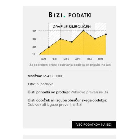
PODATKI
* Za podroben prikaz poslovanja podjetja se prijavite na Bizi.
Matična:
6541089000
TRR:
ni podatka
Čisti prihodki od prodaje:
Prihodke preveri na Bizi
Čisti dobiček ali izguba obračunskega obdobja:
Dobiček ali izgubo preveri na Bizi
VEČ PODATKOV NA BIZI