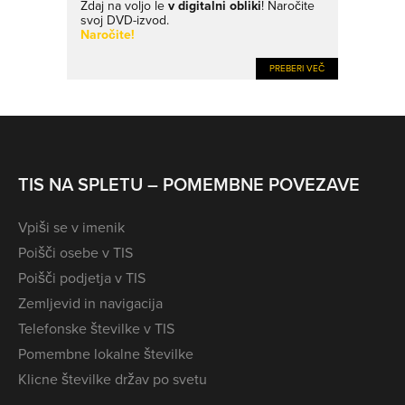
Zdaj na voljo le
v digitalni obliki
! Naročite
svoj DVD-izvod.
Naročite!
PREBERI VEČ
TIS NA SPLETU – POMEMBNE POVEZAVE
Vpiši se v imenik
Poišči osebe v TIS
Poišči podjetja v TIS
Zemljevid in navigacija
Telefonske številke v TIS
Pomembne lokalne številke
Klicne številke držav po svetu