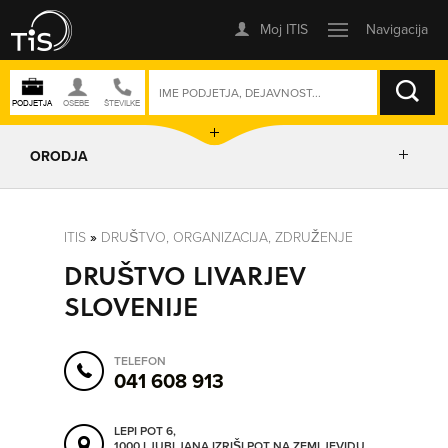
ISKANJE
ORODJA
PRIKAŽI ZEMLJEVID
ITIS
»
DRUŠTVO, ORGANIZACIJA, ZDRUŽENJE
DRUŠTVO LIVARJEV
IZRIŠI POT
SLOVENIJE
POŠLJI SMS
TELEFON
041 608 913
ORODJA
LEPI POT 6,
1000 LJUBLJANA
IZRIŠI POT NA ZEMLJEVIDU