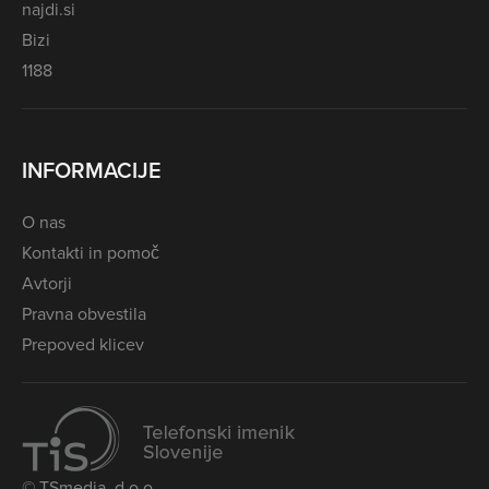
najdi.si
Bizi
1188
INFORMACIJE
O nas
Kontakti in pomoč
Avtorji
Pravna obvestila
Prepoved klicev
© TSmedia, d.o.o.