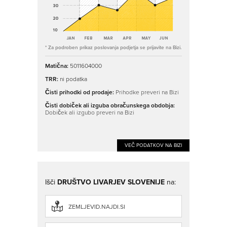
* Za podroben prikaz poslovanja podjetja se prijavite na Bizi.
Matična:
5011604000
TRR:
ni podatka
Čisti prihodki od prodaje:
Prihodke preveri na Bizi
Čisti dobiček ali izguba obračunskega obdobja:
Dobiček ali izgubo preveri na Bizi
VEČ PODATKOV NA BIZI
Išči
DRUŠTVO LIVARJEV SLOVENIJE
na:
ZEMLJEVID.NAJDI.SI