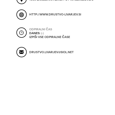
SHRANI V MOJ ITIS
HTTP://WWW.DRUSTVO-LIVARJEV.SI
SO ODPRTA V
ODPIRALNI ČAS
DANES:
(-)
IZPIŠI VSE ODPIRALNE ČASE
OD
DRUSTVO.LIVARJEV@SIOL.NET
DO
SO TRENUTNO ODPRTA
SO NON-STOP ODPRTA