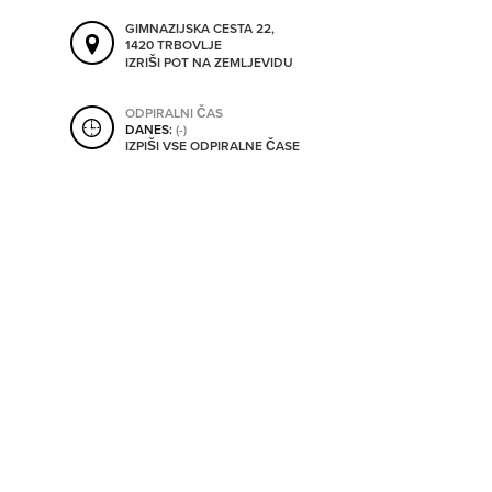
SHRANI V MOJ ITIS
GIMNAZIJSKA CESTA 22,
1420 TRBOVLJE
IZRIŠI POT NA ZEMLJEVIDU
SO ODPRTA V
ODPIRALNI ČAS
DANES:
(-)
IZPIŠI VSE ODPIRALNE ČASE
OD
DO
SO TRENUTNO ODPRTA
SO NON-STOP ODPRTA