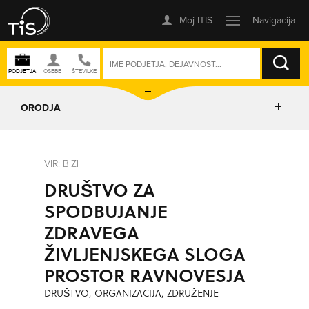
ISKANJE
ORODJA
PRIKAŽI ZEMLJEVID
VIR: BIZI
DRUŠTVO ZA
IZRIŠI POT
SPODBUJANJE
ZDRAVEGA
POŠLJI SMS
ŽIVLJENJSKEGA SLOGA
PROSTOR RAVNOVESJA
ORODJA
DRUŠTVO, ORGANIZACIJA, ZDRUŽENJE