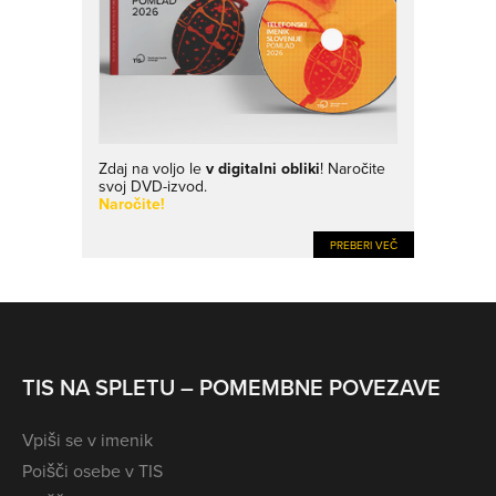
Zdaj na voljo le
v digitalni obliki
! Naročite
svoj DVD-izvod.
Naročite!
PREBERI VEČ
TIS NA SPLETU – POMEMBNE POVEZAVE
Vpiši se v imenik
Poišči osebe v TIS