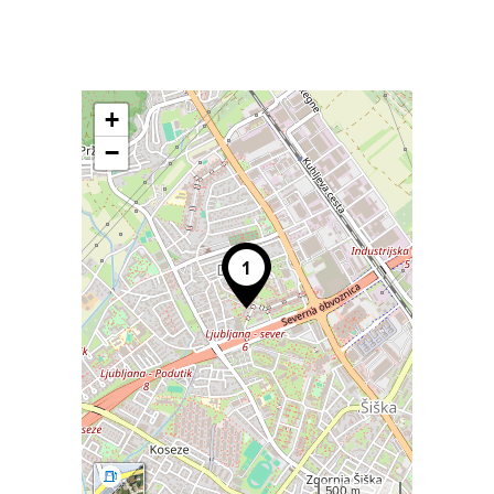
+
−
500 m