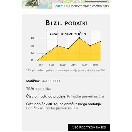
Leaflet
| © OpenStreetMap contributors
PODATKI
* Za podroben prikaz poslovanja podjetja se prijavite na Bizi.
Matična:
6478310000
TRR:
ni podatka
Čisti prihodki od prodaje:
Prihodke preveri na Bizi
Čisti dobiček ali izguba obračunskega obdobja:
Dobiček ali izgubo preveri na Bizi
VEČ PODATKOV NA BIZI