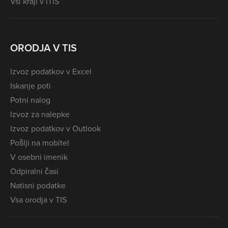
Vsi kraji v iTIS
ORODJA V TIS
Izvoz podatkov v Excel
Iskanje poti
Potni nalog
Izvoz za nalepke
Izvoz podatkov v Outlook
Pošlji na mobitel
V osebni imenik
Odpiralni časi
Natisni podatke
Vsa orodja v TIS