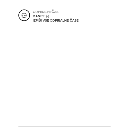
SHRANI V MOJ ITIS
ODPIRALNI ČAS
DANES:
(-)
IZPIŠI VSE ODPIRALNE ČASE
SO ODPRTA V
OD
DO
SO TRENUTNO ODPRTA
SO NON-STOP ODPRTA