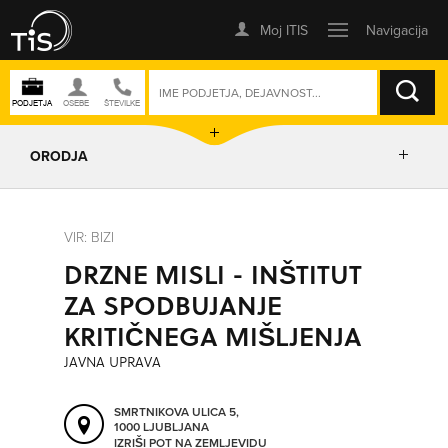
ISKANJE
ORODJA
PRIKAŽI ZEMLJEVID
VIR: BIZI
DRZNE MISLI - INŠTITUT
IZRIŠI POT
ZA SPODBUJANJE
KRITIČNEGA MIŠLJENJA
POŠLJI SMS
JAVNA UPRAVA
ORODJA
SMRTNIKOVA ULICA 5,
1000 LJUBLJANA
IZRIŠI POT NA ZEMLJEVIDU