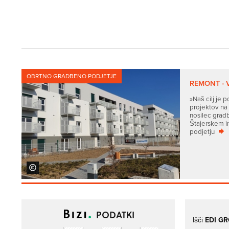
OBRTNO GRADBENO PODJETJE
REMONT - 
»Naš cilj je 
projektov na
nosilec grad
Štajerskem in
podjetju
PODATKI
Išči
EDI G