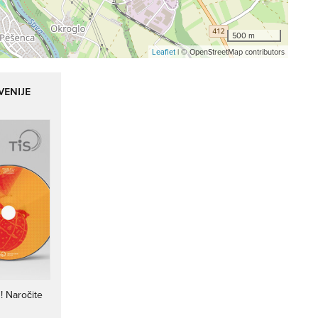
500 m
Leaflet
| © OpenStreetMap contributors
VENIJE
i
! Naročite