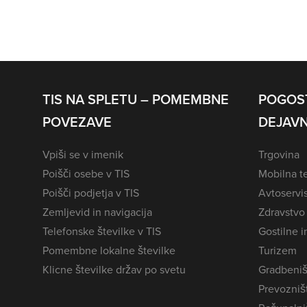
TIS NA SPLETU – POMEMBNE
POGOS
POVEZAVE
DEJAVN
Vpiši se v imenik
Trgovina
Poišči osebe v TIS
Mobilna te
Poišči podjetja v TIS
Avtoservi
Zemljevid in navigacija
Zdravstvo
Telefonske številke v TIS
Gostilne i
Pomembne lokalne številke
Turizem
Klicne številke držav po svetu
Gradbeniš
Prevozništ