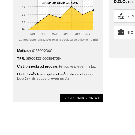
D.O.O.
na:
ZEML
BIZI
* Za podroben prikaz poslovanja podjetja se prijavite na Bizi.
Matična:
6128092000
TRR:
SI56043310001947584
Čisti prihodki od prodaje:
Prihodke preveri na Bizi
Čisti dobiček ali izguba obračunskega obdobja:
Dobiček ali izgubo preveri na Bizi
VEČ PODATKOV NA BIZI