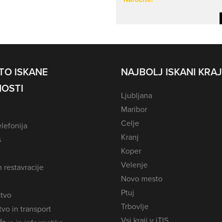
TO ISKANE
NAJBOLJ ISKANI KRAJ
OSTI
Ljubljana
Maribor
Celje
lefonija
Kranj
s
Koper
Velenje
n restavracije
Novo mesto
Ptuj
tvo
Trbovlje
vo in transport
Vsi kraji v iTIS