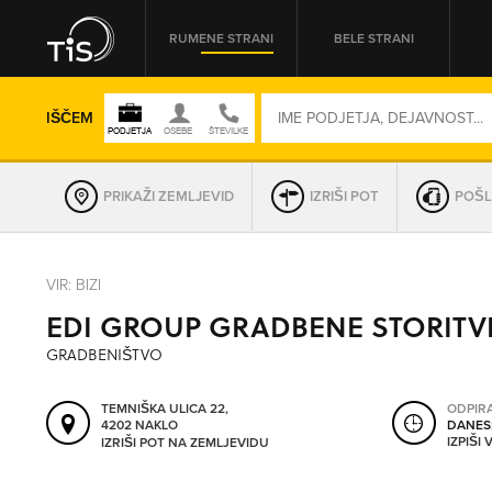
RUMENE STRANI
BELE STRANI
IŠČEM
PRIKAŽI ZEMLJEVID
IZRIŠI POT
POŠL
REGIJA
VIR: BIZI
EDI GROUP GRADBENE STORITVE
OMREŽNA ŠT.
GRADBENIŠTVO
TEMNIŠKA ULICA 22,
ODPIR
4202 NAKLO
DANES
IZPIŠI
IZRIŠI POT NA ZEMLJEVIDU