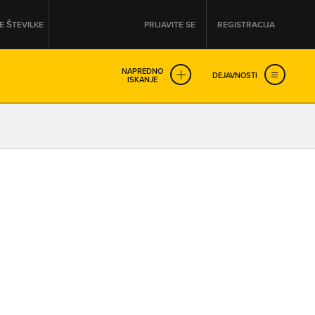
 ŠTEVILKE
PRIJAVITE SE
REGISTRACIJA
NAPREDNO
DEJAVNOSTI
ISKANJE
OD
DO
URA
URA
SO NON-STOP ODPRTA