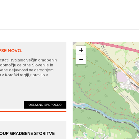
+
VSE NOVO.
−
postati izvajalec večjih gradbenih
 območju celotne Slovenije in
bene dejavnosti na osrednjem
 v Koroški regiji,« pravijo v
OGLASNO SPOROČILO
ROUP GRADBENE STORITVE