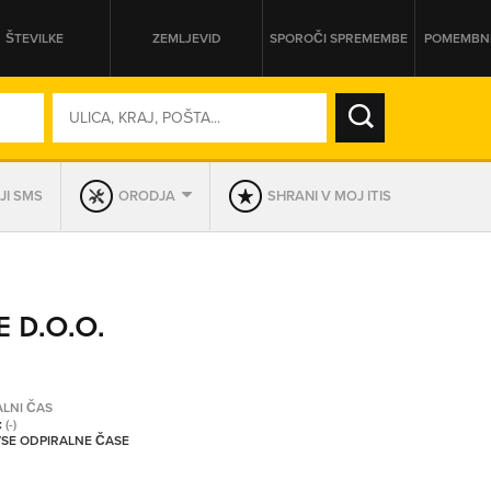
ŠTEVILKE
ZEMLJEVID
SPOROČI SPREMEMBE
POMEMBNE
SO ODPRTA V
JI SMS
ORODJA
SHRANI V MOJ ITIS
DAN
SO TRENUTNO ODPRTA
 D.O.O.
PRIKAŽI PODJETJA KI IMAJO
ALNI ČAS
:
(-)
 VSE ODPIRALNE ČASE