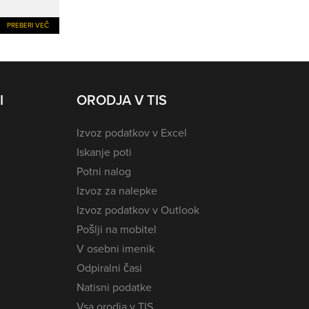
PREBERI VEČ
I
ORODJA V TIS
Izvoz podatkov v Excel
Iskanje poti
Potni nalog
Izvoz za nalepke
Izvoz podatkov v Outlook
Pošlji na mobitel
V osebni imenik
Odpiralni časi
Natisni podatke
Vsa orodja v TIS