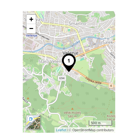
+
−
500 m
Leaflet
| © OpenStreetMap contributors