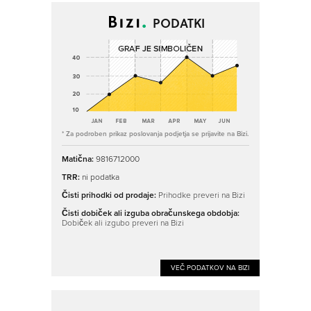
PODATKI
* Za podroben prikaz poslovanja podjetja se prijavite na Bizi.
Matična:
9816712000
TRR:
ni podatka
Čisti prihodki od prodaje:
Prihodke preveri na Bizi
Čisti dobiček ali izguba obračunskega obdobja:
Dobiček ali izgubo preveri na Bizi
VEČ PODATKOV NA BIZI