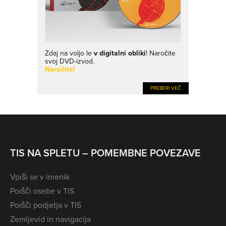
Zdaj na voljo le
v digitalni obliki
! Naročite
svoj DVD-izvod.
Naročite!
PREBERI VEČ
TIS NA SPLETU – POMEMBNE POVEZAVE
Vpiši se v imenik
Poišči osebe v TIS
Poišči podjetja v TIS
Zemljevid in navigacija