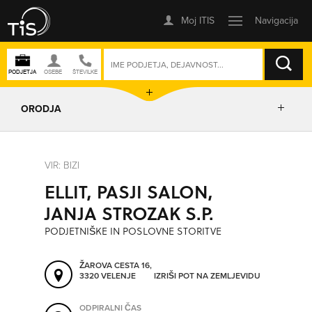
ISKANJE
ORODJA
PRIKAŽI ZEMLJEVID
VIR: BIZI
ELLIT, PASJI SALON,
IZRIŠI POT
JANJA STROZAK S.P.
PODJETNIŠKE IN POSLOVNE STORITVE
POŠLJI SMS
ŽAROVA CESTA 16,
3320 VELENJE
IZRIŠI POT NA ZEMLJEVIDU
ORODJA
ODPIRALNI ČAS