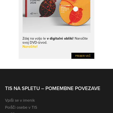
Zdaj na voljo le
v digitalni obliki
! Naročite
svoj DVD-izvod.
Naročite!
PREBERI VEČ
TIS NA SPLETU – POMEMBNE POVEZAVE
Vpiši se v imenik
Poišči osebe v TIS