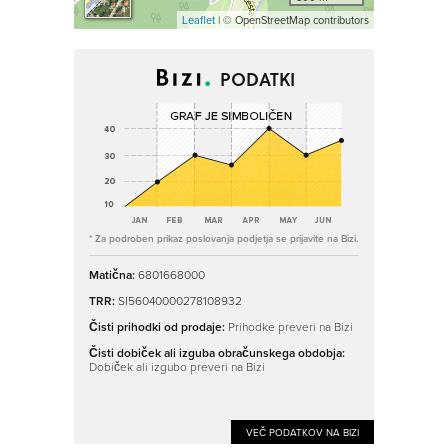
Leaflet
| © OpenStreetMap contributors
PODATKI
* Za podroben prikaz poslovanja podjetja se prijavite na Bizi.
Matična:
6801668000
TRR:
SI56040000278108932
Čisti prihodki od prodaje:
Prihodke preveri na Bizi
Čisti dobiček ali izguba obračunskega obdobja:
Dobiček ali izgubo preveri na Bizi
VEČ PODATKOV NA BIZI