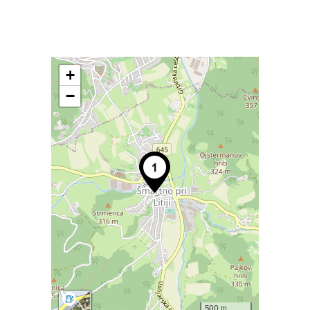
+
−
500 m