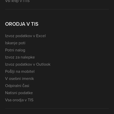
Vsi kraji v iTIS
ORODJA V TIS
Izvoz podatkov v Excel
Iskanje poti
Potni nalog
Izvoz za nalepke
Izvoz podatkov v Outlook
Pošlji na mobitel
V osebni imenik
Odpiralni časi
Natisni podatke
Vsa orodja v TIS