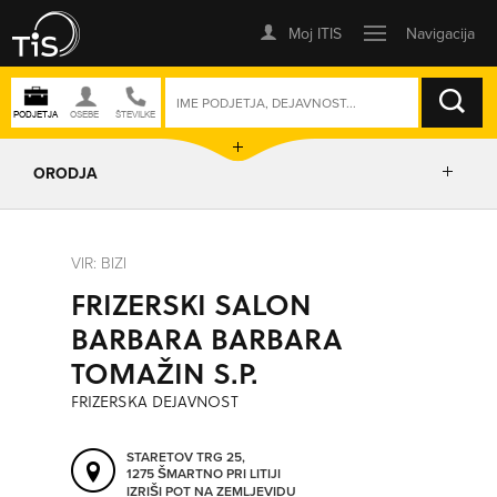
ISKANJE
ORODJA
PRIKAŽI ZEMLJEVID
VIR: BIZI
FRIZERSKI SALON
IZRIŠI POT
BARBARA BARBARA
TOMAŽIN S.P.
POŠLJI SMS
FRIZERSKA DEJAVNOST
ORODJA
STARETOV TRG 25,
1275 ŠMARTNO PRI LITIJI
IZRIŠI POT NA ZEMLJEVIDU