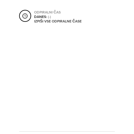
SHRANI V MOJ ITIS
ODPIRALNI ČAS
DANES:
(-)
IZPIŠI VSE ODPIRALNE ČASE
SO ODPRTA V
OD
DO
SO TRENUTNO ODPRTA
SO NON-STOP ODPRTA