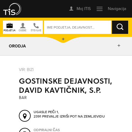
ISKANJE
ORODJA
PRIKAŽI ZEMLJEVID
VIR: BIZI
GOSTINSKE DEJAVNOSTI,
IZRIŠI POT
DAVID KAVTIČNIK, S.P.
BAR
POŠLJI SMS
UGASLE PEČI 1,
2391 PREVALJE
IZRIŠI POT NA ZEMLJEVIDU
ORODJA
ODPIRALNI ČAS