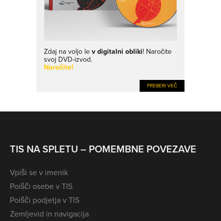
Zdaj na voljo le
v digitalni obliki
! Naročite
svoj DVD-izvod.
Naročite!
PREBERI VEČ
TIS NA SPLETU – POMEMBNE POVEZAVE
Vpiši se v imenik
Poišči osebe v TIS
Poišči podjetja v TIS
Zemljevid in navigacija