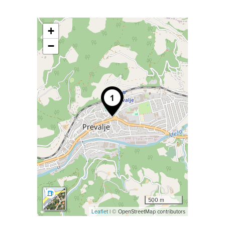
+
−
500 m
Leaflet
| © OpenStreetMap contributors