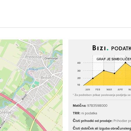
PODATK
* Za podroben prikaz poslovanja podjetja se p
Matična:
9783598000
TRR:
ni podatka
Čisti prihodki od prodaje:
Prihodke pr
Čisti dobiček ali izguba obračunske