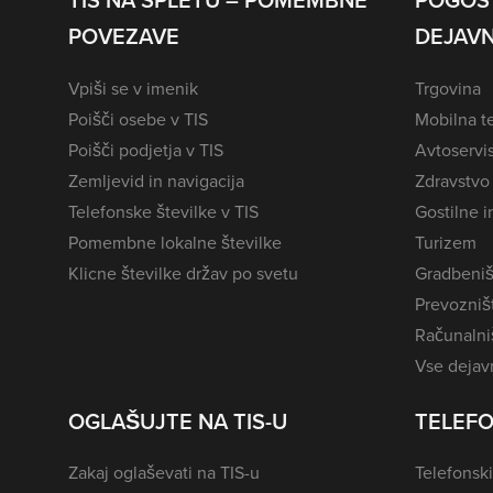
TIS NA SPLETU – POMEMBNE
POGOS
POVEZAVE
DEJAVN
Vpiši se v imenik
Trgovina
Poišči osebe v TIS
Mobilna te
Poišči podjetja v TIS
Avtoservi
Zemljevid in navigacija
Zdravstvo
Telefonske številke v TIS
Gostilne i
Pomembne lokalne številke
Turizem
Klicne številke držav po svetu
Gradbeniš
Prevozništ
Računalniš
Vse dejavn
OGLAŠUJTE NA TIS-U
TELEFO
Zakaj oglaševati na TIS-u
Telefonski