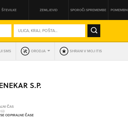
ŠTEVILKE
ZEMLJEVID
SPOROČI SPREMEMBE
POMEMBNE
SO ODPRTA V
JI SMS
ORODJA
SHRANI V MOJ ITIS
DAN
SO TRENUTNO ODPRTA
ENEKAR S.P.
PRIKAŽI PODJETJA KI IMAJO
ALNI ČAS
:
(-)
 VSE ODPIRALNE ČASE