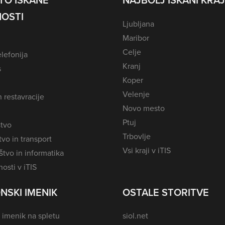
TO ISKANE
NAJBOLJ ISKANI KRAJ
OSTI
Ljubljana
Maribor
Celje
lefonija
Kranj
s
Koper
Velenje
n restavracije
Novo mesto
Ptuj
tvo
Trbovlje
vo in transport
Vsi kraji v iTIS
tvo in informatika
osti v iTIS
NSKI IMENIK
OSTALE STORITVE
 imenik na spletu
siol.net