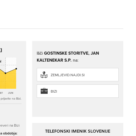
I
Išči
GOSTINSKE STORITVE, JAN
KALTENEKAR S.P.
na:
ZEMLJEVID.NAJDI.SI
BIZI
rijavite na Bizi.
everi na Bizi
TELEFONSKI IMENIK SLOVENIJE
ga obdobja: