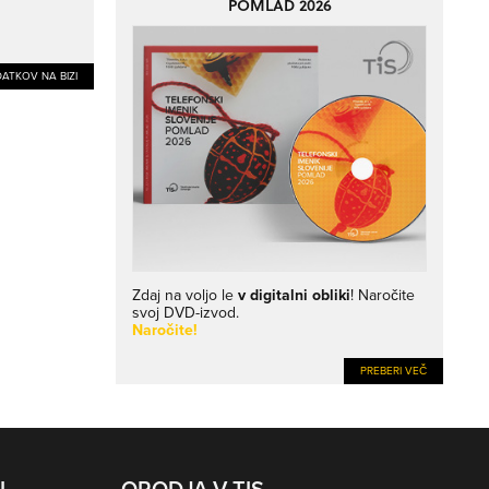
POMLAD 2026
ATKOV NA BIZI
Zdaj na voljo le
v digitalni obliki
! Naročite
svoj DVD-izvod.
Naročite!
PREBERI VEČ