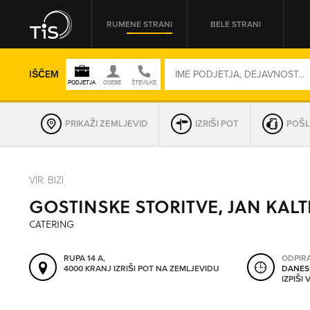
RUMENE STRANI
BELE STRANI
IŠČEM
PRIKAŽI ZEMLJEVID
IZRIŠI POT
POŠL
REGIJA
VIR: BIZI
GOSTINSKE STORITVE, JAN KALT
OMREŽNA ŠT.
CATERING
RUPA 14 A,
ODPIR
4000 KRANJ
IZRIŠI POT NA ZEMLJEVIDU
DANES
IZPIŠI