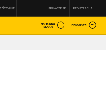
 ŠTEVILKE
PRIJAVITE SE
REGISTRACIJA
NAPREDNO
DEJAVNOSTI
ISKANJE
OD
DO
URA
URA
SO NON-STOP ODPRTA