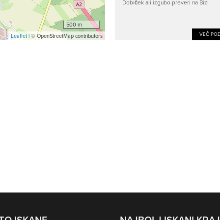
Dobiček ali izgubo preveri na Bizi
500 m
VEČ POD
Leaflet
| © OpenStreetMap contributors