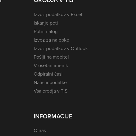
I
ORODJA V TIS
Izvoz podatkov v Excel
Iskanje poti
Potni nalog
Izvoz za nalepke
Izvoz podatkov v Outlook
Pošlji na mobitel
V osebni imenik
Odpiralni časi
Natisni podatke
Vsa orodja v TIS
INFORMACIJE
O nas