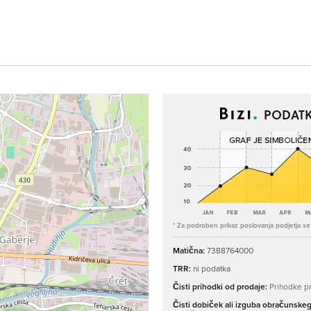
PODATK
* Za podroben prikaz poslovanja podjetja se p
Matična:
7388764000
TRR:
ni podatka
Čisti prihodki od prodaje:
Prihodke pr
Čisti dobiček ali izguba obračunske