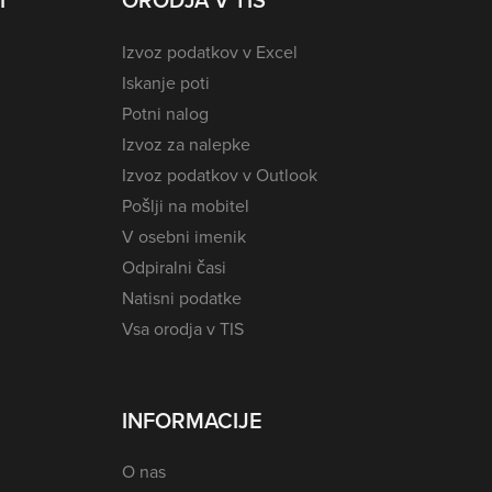
I
ORODJA V TIS
Izvoz podatkov v Excel
Iskanje poti
Potni nalog
Izvoz za nalepke
Izvoz podatkov v Outlook
Pošlji na mobitel
V osebni imenik
Odpiralni časi
Natisni podatke
Vsa orodja v TIS
INFORMACIJE
O nas