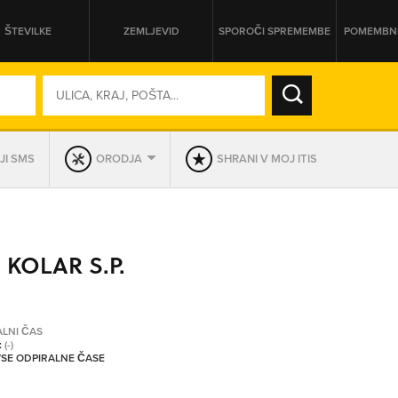
ŠTEVILKE
ZEMLJEVID
SPOROČI SPREMEMBE
POMEMBNE
SO ODPRTA V
JI SMS
ORODJA
SHRANI V MOJ ITIS
DAN
SO TRENUTNO ODPRTA
 KOLAR S.P.
PRIKAŽI PODJETJA KI IMAJO
ALNI ČAS
:
(-)
 VSE ODPIRALNE ČASE