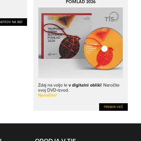
POMLAD 2026
ATKOV NA BIZI
Zdaj na voljo le
v digitalni obliki
! Naročite
svoj DVD-izvod.
Naročite!
PREBERI VEČ