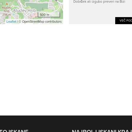
Dobiček ali izgubo preveri na Bizi
500 m
VEČ POD
Leaflet
| © OpenStreetMap contributors