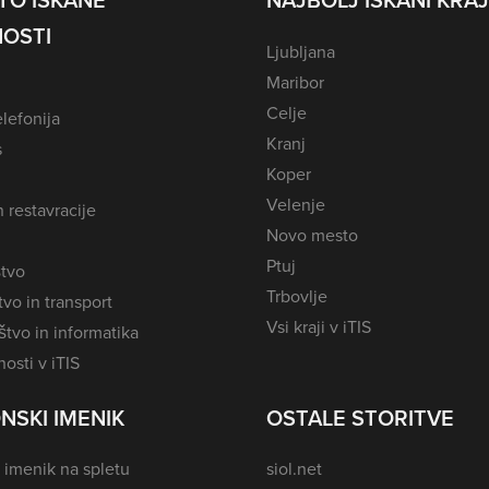
TO ISKANE
NAJBOLJ ISKANI KRAJ
OSTI
Ljubljana
Maribor
Celje
lefonija
Kranj
s
Koper
Velenje
n restavracije
Novo mesto
Ptuj
tvo
Trbovlje
vo in transport
Vsi kraji v iTIS
tvo in informatika
osti v iTIS
NSKI IMENIK
OSTALE STORITVE
 imenik na spletu
siol.net