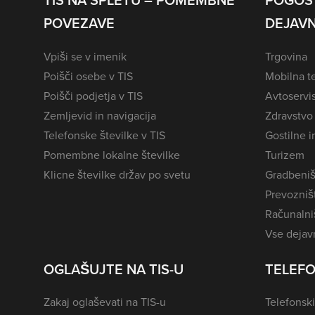
TIS NA SPLETU – POMEMBNE
POGOS
POVEZAVE
DEJAVN
Vpiši se v imenik
Trgovina
Poišči osebe v TIS
Mobilna te
Poišči podjetja v TIS
Avtoservi
Zemljevid in navigacija
Zdravstvo
Telefonske številke v TIS
Gostilne i
Pomembne lokalne številke
Turizem
Klicne številke držav po svetu
Gradbeniš
Prevozništ
Računalniš
Vse dejavn
OGLAŠUJTE NA TIS-U
TELEFO
Zakaj oglaševati na TIS-u
Telefonski