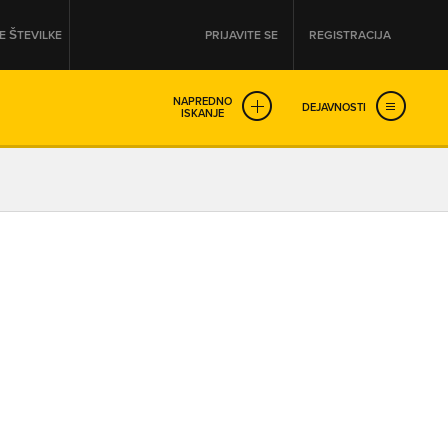
 ŠTEVILKE
PRIJAVITE SE
REGISTRACIJA
NAPREDNO
DEJAVNOSTI
ISKANJE
OD
DO
URA
URA
SO NON-STOP ODPRTA