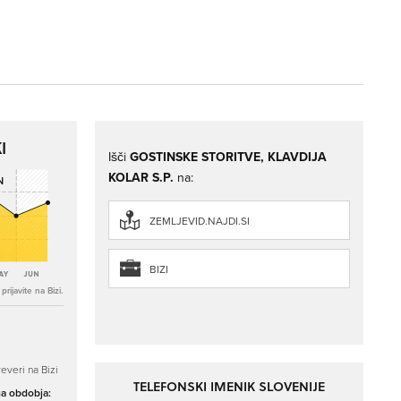
I
Išči
GOSTINSKE STORITVE, KLAVDIJA
KOLAR S.P.
na:
ZEMLJEVID.NAJDI.SI
BIZI
rijavite na Bizi.
everi na Bizi
TELEFONSKI IMENIK SLOVENIJE
ga obdobja: