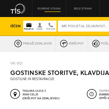
RUMENE STRANI
BELE STRANI
IŠČEM
PRIKAŽI ZEMLJEVID
IZRIŠI POT
POŠL
REGIJA
VIR: BIZI
GOSTINSKE STORITVE, KLAVDIJA
OMREŽNA ŠT.
GOSTILNE IN RESTAVRACIJE
TKALSKA ULICA 7,
ODPIR
3000 CELJE
DANES
IZPIŠI
IZRIŠI POT NA ZEMLJEVIDU