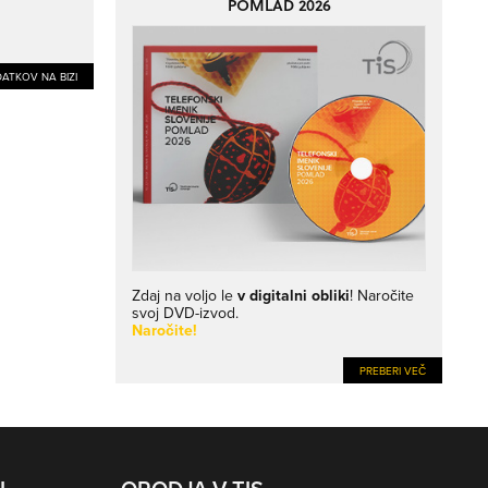
POMLAD 2026
ATKOV NA BIZI
Zdaj na voljo le
v digitalni obliki
! Naročite
svoj DVD-izvod.
Naročite!
PREBERI VEČ