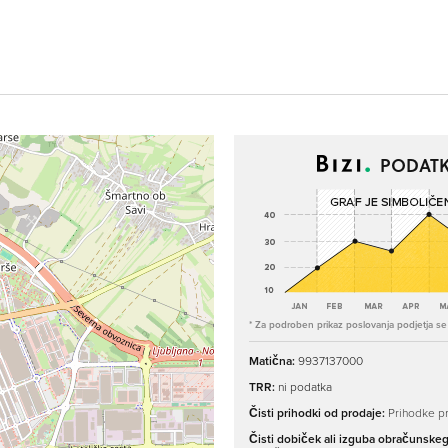
PODATK
* Za podroben prikaz poslovanja podjetja se p
Matična:
9937137000
TRR:
ni podatka
Čisti prihodki od prodaje:
Prihodke pr
Čisti dobiček ali izguba obračunske