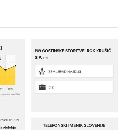
I
Išči
GOSTINSKE STORITVE, ROK KRUŠIČ
S.P.
na:
ZEMLJEVID.NAJDI.SI
BIZI
rijavite na Bizi.
everi na Bizi
TELEFONSKI IMENIK SLOVENIJE
ga obdobja: