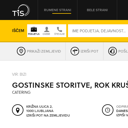
RUMENE STRANI
BELE STRANI
IŠČEM
PRIKAŽI ZEMLJEVID
IZRIŠI POT
POŠL
REGIJA
VIR: BIZI
GOSTINSKE STORITVE, ROK KRUŠI
OMREŽNA ŠT.
CATERING
KRIŽNA ULICA 2,
ODPIR
1000 LJUBLJANA
DANES
IZPIŠI
IZRIŠI POT NA ZEMLJEVIDU