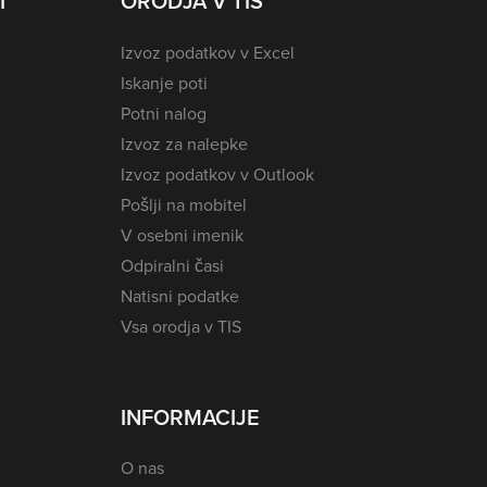
I
ORODJA V TIS
Izvoz podatkov v Excel
Iskanje poti
Potni nalog
Izvoz za nalepke
Izvoz podatkov v Outlook
Pošlji na mobitel
V osebni imenik
Odpiralni časi
Natisni podatke
Vsa orodja v TIS
INFORMACIJE
O nas