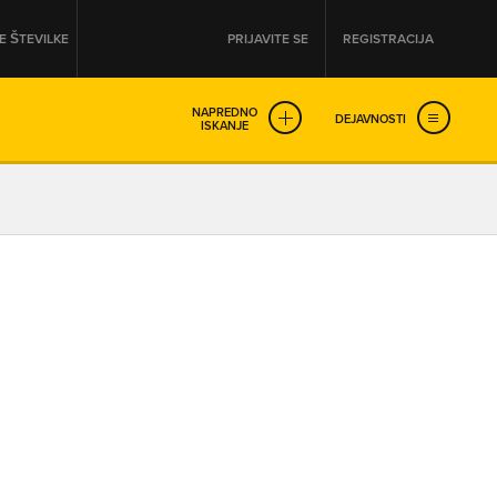
 ŠTEVILKE
PRIJAVITE SE
REGISTRACIJA
NAPREDNO
DEJAVNOSTI
ISKANJE
OD
DO
URA
URA
SO NON-STOP ODPRTA