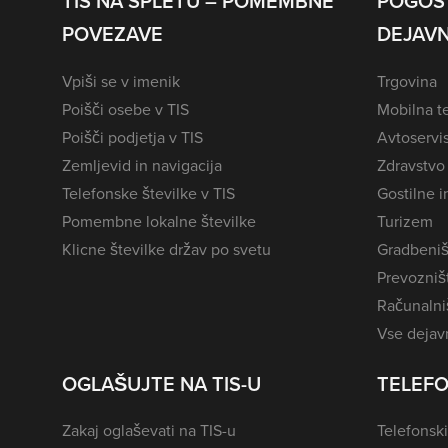
TIS NA SPLETU – POMEMBNE
POGOS
POVEZAVE
DEJAVN
Vpiši se v imenik
Trgovina
Poišči osebe v TIS
Mobilna te
Poišči podjetja v TIS
Avtoservi
Zemljevid in navigacija
Zdravstvo
Telefonske številke v TIS
Gostilne i
Pomembne lokalne številke
Turizem
Klicne številke držav po svetu
Gradbeniš
Prevozništ
Računalniš
Vse dejavn
OGLAŠUJTE NA TIS-U
TELEFO
Zakaj oglaševati na TIS-u
Telefonski