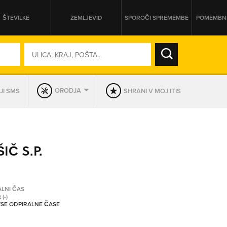
ŠTEVILKE
ZEMLJEVID
SPOROČI SPREMEMBE
POMEMBNE
SO ODPRTA V
ORODJA
JI SMS
SHRANI V MOJ ITIS
DAN
SO TRENUTNO ODPRTA
Č S.P.
PRIKAŽI PODJETJA KI IMAJO
ALNI ČAS
:
(-)
 VSE ODPIRALNE ČASE