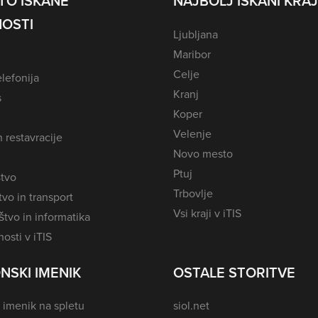
TO ISKANE
NAJBOLJ ISKANI KRAJ
OSTI
Ljubljana
Maribor
Celje
lefonija
Kranj
s
Koper
Velenje
n restavracije
Novo mesto
Ptuj
tvo
Trbovlje
vo in transport
Vsi kraji v iTIS
tvo in informatika
osti v iTIS
NSKI IMENIK
OSTALE STORITVE
 imenik na spletu
siol.net