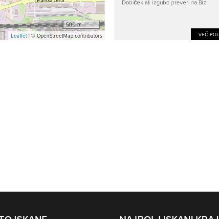
Dobiček ali izgubo preveri na Bizi
500 m
VEČ POD
Leaflet
| © OpenStreetMap contributors