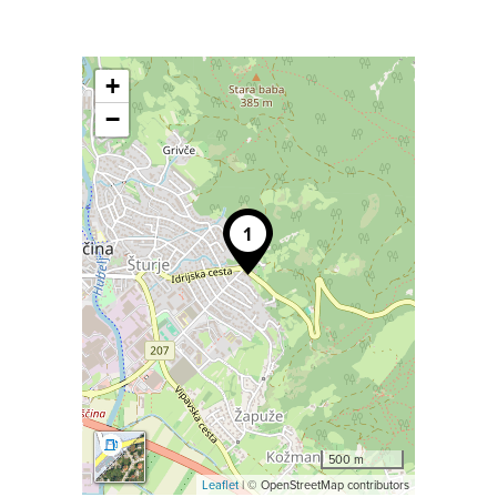
+
−
500 m
Leaflet
| © OpenStreetMap contributors