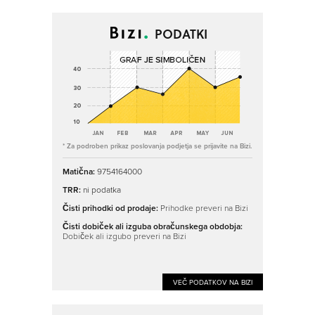
PODATKI
* Za podroben prikaz poslovanja podjetja se prijavite na Bizi.
Matična:
9754164000
TRR:
ni podatka
Čisti prihodki od prodaje:
Prihodke preveri na Bizi
Čisti dobiček ali izguba obračunskega obdobja:
Dobiček ali izgubo preveri na Bizi
VEČ PODATKOV NA BIZI