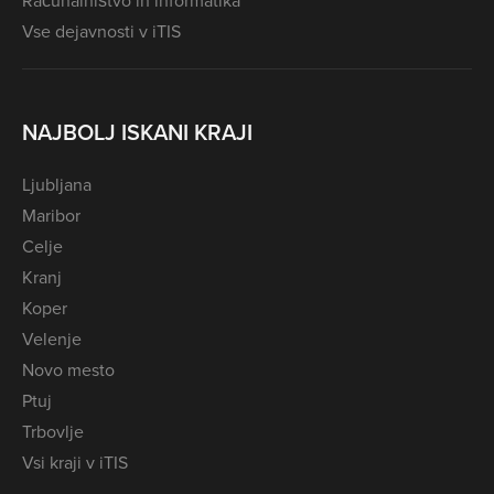
Računalništvo in informatika
Vse dejavnosti v iTIS
NAJBOLJ ISKANI KRAJI
Ljubljana
Maribor
Celje
Kranj
Koper
Velenje
Novo mesto
Ptuj
Trbovlje
Vsi kraji v iTIS