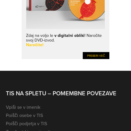
Zdaj na voljo le
v digitalni obliki
! Naročite
svoj DVD-izvod.
Naročite!
PREBERI VEČ
TIS NA SPLETU – POMEMBNE POVEZAVE
Vpiši se v imenik
Poišči osebe v TIS
Poišči podjetja v TIS