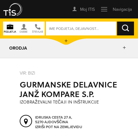
ISKANJE
ORODJA
PRIKAŽI ZEMLJEVID
VIR: BIZI
GURMANSKE DELAVNICE
IZRIŠI POT
JANŽ KOMPARE S.P.
IZOBRAŽEVALNI TEČAJI IN INŠTRUKCIJE
POŠLJI SMS
IDRIJSKA CESTA 27 A,
5270 AJDOVŠČINA
ORODJA
IZRIŠI POT NA ZEMLJEVIDU