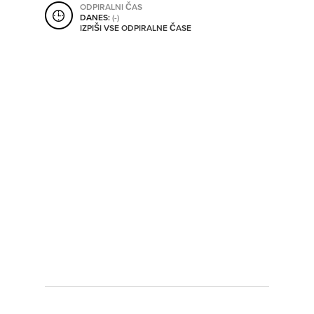
ODPIRALNI ČAS
SHRANI V MOJ ITIS
DANES:
(-)
IZPIŠI VSE ODPIRALNE ČASE
SO ODPRTA V
OD
DO
SO TRENUTNO ODPRTA
SO NON-STOP ODPRTA