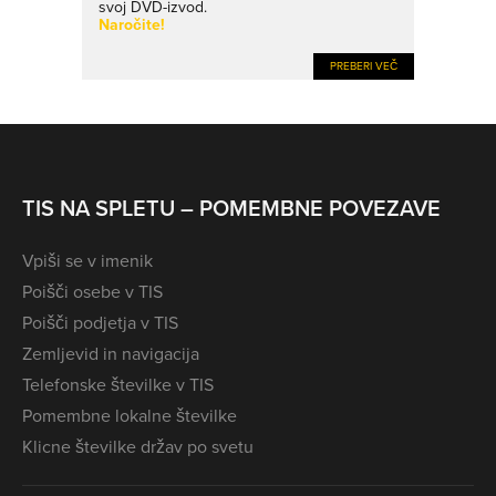
svoj DVD-izvod.
Naročite!
PREBERI VEČ
TIS NA SPLETU – POMEMBNE POVEZAVE
Vpiši se v imenik
Poišči osebe v TIS
Poišči podjetja v TIS
Zemljevid in navigacija
Telefonske številke v TIS
Pomembne lokalne številke
Klicne številke držav po svetu