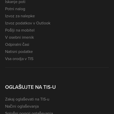
Iskanje poti
Potni nalog
Izvoz za nalepke
Izvoz podatkov v Outlook
Pošlji na mobitel
V osebni imenik
Odpiralni časi
Natisni podatke
Vsa orodja v TIS
OGLAŠUJTE NA TIS-U
Zakaj oglaševati na TIS-u
Načini oglaševanja
Splošni pogoji oglaševanja