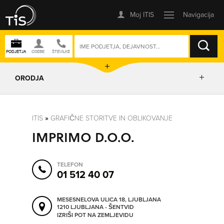
ISKANJE
ORODJA
PRIKAŽI ZEMLJEVID
ITIS
»
GRAFIČNE STORITVE IN OBLIKOVANJE
IMPRIMO D.O.O.
POSLOVNE ENOTE
TELEFON
IZRIŠI POT
01 512 40 07
MESESNELOVA ULICA 18, LJUBLJANA
POŠLJI SMS
1210 LJUBLJANA - ŠENTVID
IZRIŠI POT NA ZEMLJEVIDU