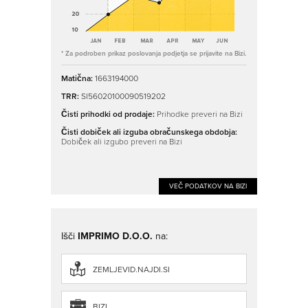
* Za podroben prikaz poslovanja podjetja se prijavite na Bizi.
Matična:
1663194000
TRR:
SI56020100090519202
Čisti prihodki od prodaje:
Prihodke preveri na Bizi
Čisti dobiček ali izguba obračunskega obdobja:
Dobiček ali izgubo preveri na Bizi
VEČ PODATKOV NA BIZI
Išči
IMPRIMO D.O.O.
na:
ZEMLJEVID.NAJDI.SI
BIZI