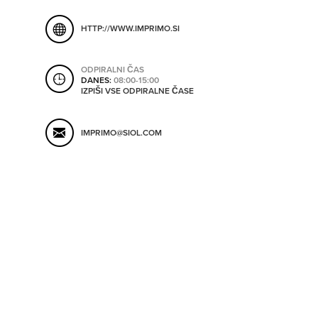
ORODJA
HTTP://WWW.IMPRIMO.SI
SHRANI V MOJ ITIS
SO ODPRTA V
ODPIRALNI ČAS
DANES:
08:00-15:00
IZPIŠI VSE ODPIRALNE ČASE
OD
IMPRIMO@SIOL.COM
DO
SO TRENUTNO ODPRTA
SO NON-STOP ODPRTA