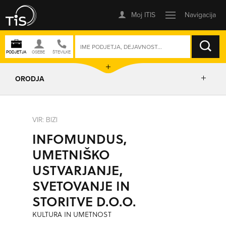
ISKANJE
ORODJA
PRIKAŽI ZEMLJEVID
VIR: BIZI
INFOMUNDUS,
IZRIŠI POT
UMETNIŠKO
USTVARJANJE,
POŠLJI SMS
SVETOVANJE IN
STORITVE D.O.O.
ORODJA
KULTURA IN UMETNOST