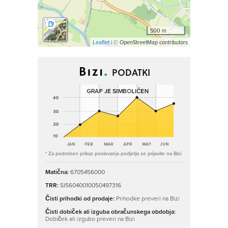
500 m
Leaflet
| © OpenStreetMap contributors
PODATKI
* Za podroben prikaz poslovanja podjetja se prijavite na Bizi.
Matična:
6705456000
TRR:
SI56040010050497316
Čisti prihodki od prodaje:
Prihodke preveri na Bizi
Čisti dobiček ali izguba obračunskega obdobja:
Dobiček ali izgubo preveri na Bizi