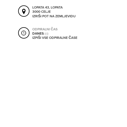
SHRANI V MOJ ITIS
LOPATA 43, LOPATA
3000 CELJE
IZRIŠI POT NA ZEMLJEVIDU
SO ODPRTA V
ODPIRALNI ČAS
DANES:
(-)
IZPIŠI VSE ODPIRALNE ČASE
OD
DO
SO TRENUTNO ODPRTA
SO NON-STOP ODPRTA