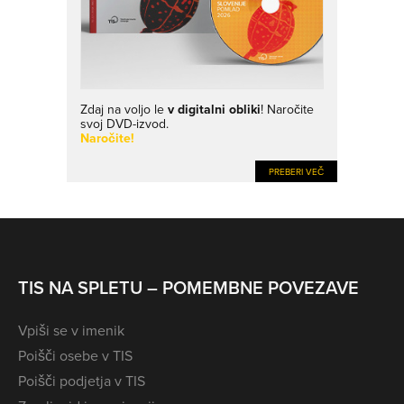
Zdaj na voljo le
v digitalni obliki
! Naročite
svoj DVD-izvod.
Naročite!
PREBERI VEČ
TIS NA SPLETU – POMEMBNE POVEZAVE
Vpiši se v imenik
Poišči osebe v TIS
Poišči podjetja v TIS