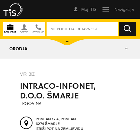
ISKANJE
ORODJA
PRIKAŽI ZEMLJEVID
VIR: BIZI
INTRACO-INFONET,
IZRIŠI POT
D.O.O. ŠMARJE
TRGOVINA
POŠLJI SMS
POMJAN 17 A, POMJAN
6274 ŠMARJE
ORODJA
IZRIŠI POT NA ZEMLJEVIDU