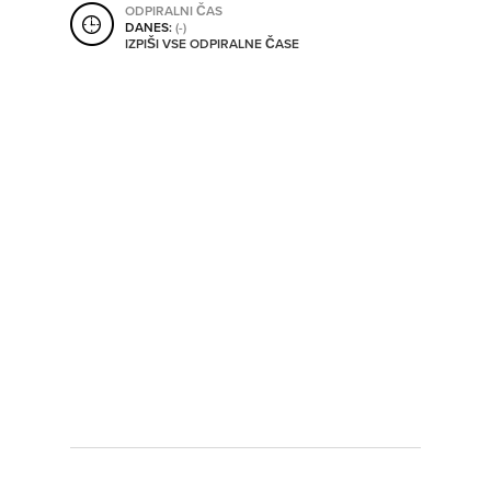
ODPIRALNI ČAS
SHRANI V MOJ ITIS
DANES:
(-)
IZPIŠI VSE ODPIRALNE ČASE
SO ODPRTA V
OD
DO
SO TRENUTNO ODPRTA
SO NON-STOP ODPRTA