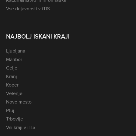
Računalništvo in informatika
Vse dejavnosti v iTIS
NAJBOLJ ISKANI KRAJI
Ljubljana
Maribor
Celje
Kranj
Koper
Velenje
Novo mesto
Ptuj
Trbovlje
Vsi kraji v iTIS