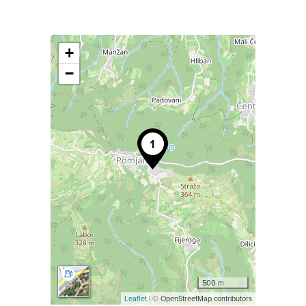
+
−
500 m
Leaflet
| © OpenStreetMap contributors