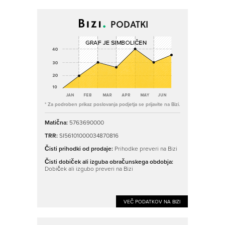
PODATKI
* Za podroben prikaz poslovanja podjetja se prijavite na Bizi.
Matična:
5763690000
TRR:
SI56101000034870816
Čisti prihodki od prodaje:
Prihodke preveri na Bizi
Čisti dobiček ali izguba obračunskega obdobja:
Dobiček ali izgubo preveri na Bizi
VEČ PODATKOV NA BIZI