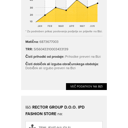
* Za podroben prikaz poslovanja podjetja se prijavite na Bizi.
Matična:
6873677003
TRR:
SI56043310003433139
Čisti prihodki od prodaje:
Prihodke preveri na Bizi
Čisti dobiček ali izguba obračunskega obdobja:
Dobiček ali izgubo preveri na Bizi
VEČ PODATKOV NA BIZI
Išči
RECTOR GROUP D.O.O. IPD
FASHION STORE
na:
ZEMLJEVID.NAJDI.SI