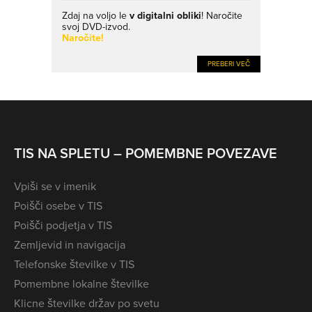
Zdaj na voljo le
v digitalni obliki
! Naročite
svoj DVD-izvod.
Naročite!
PREBERI VEČ
TIS NA SPLETU – POMEMBNE POVEZAVE
Vpiši se v imenik
Poišči osebe v TIS
Poišči podjetja v TIS
Zemljevid in navigacija
Telefonske številke v TIS
Pomembne lokalne številke
Klicne številke držav po svetu