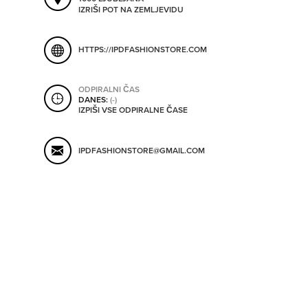
ORODJA
IZRIŠI POT NA ZEMLJEVIDU
HTTPS://IPDFASHIONSTORE.COM
SHRANI V MOJ ITIS
SO ODPRTA V
ODPIRALNI ČAS
DANES:
(-)
OD
IZPIŠI VSE ODPIRALNE ČASE
DO
IPDFASHIONSTORE@GMAIL.COM
SO TRENUTNO ODPRTA
SO NON-STOP ODPRTA