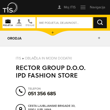
ISKANJE
ORODJA
PRIKAŽI ZEMLJEVID
ITIS
»
OBLAČILA IN MODNI DODATKI
RECTOR GROUP D.O.O.
POSLOVNE ENOTE
IPD FASHION STORE
IZRIŠI POT
TELEFON
051 356 685
POŠLJI SMS
CESTA LJUBLJANSKE BRIGADE 33,
1000 LJUBLJANA