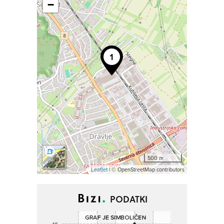
−
500 m
Leaflet
| © OpenStreetMap contributors
PODATKI