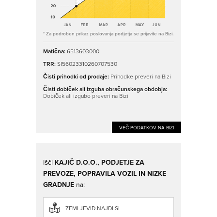
* Za podroben prikaz poslovanja podjetja se prijavite na Bizi.
Matična:
6513603000
TRR:
SI56023310260707530
Čisti prihodki od prodaje:
Prihodke preveri na Bizi
Čisti dobiček ali izguba obračunskega obdobja:
Dobiček ali izgubo preveri na Bizi
VEČ PODATKOV NA BIZI
Išči
KAJIČ D.O.O., PODJETJE ZA
PREVOZE, POPRAVILA VOZIL IN NIZKE
GRADNJE
na:
ZEMLJEVID.NAJDI.SI