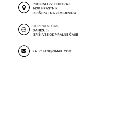
SHRANI V MOJ ITIS
PODKRAJ 72, PODKRAJ
1430 HRASTNIK
IZRIŠI POT NA ZEMLJEVIDU
ODPIRALNI ČAS
SO ODPRTA V
DANES:
(-)
IZPIŠI VSE ODPIRALNE ČASE
OD
KAJIC.JANI@GMAIL.COM
DO
SO TRENUTNO ODPRTA
SO NON-STOP ODPRTA