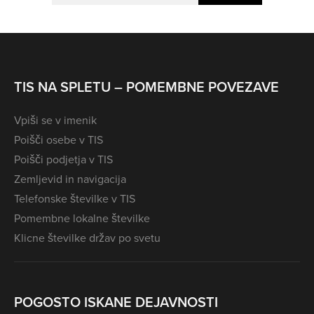
TIS NA SPLETU – POMEMBNE POVEZAVE
Vpiši se v imenik
Poišči osebe v TIS
Poišči podjetja v TIS
Zemljevid in navigacija
Telefonske številke v TIS
Pomembne lokalne številke
Klicne številke držav po svetu
POGOSTO ISKANE DEJAVNOSTI