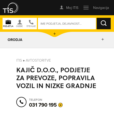
ISKANJE
ORODJA
PRIKAŽI ZEMLJEVID
ITIS
»
AVTOSTORITVE
KAJIČ D.O.O., PODJETJE
IZRIŠI POT
ZA PREVOZE, POPRAVILA
VOZIL IN NIZKE GRADNJE
POŠLJI SMS
TELEFON
ORODJA
031 790 195