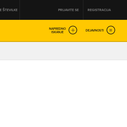
 ŠTEVILKE
PRIJAVITE SE
REGISTRACIJA
NAPREDNO
DEJAVNOSTI
ISKANJE
OD
DO
URA
URA
SO NON-STOP ODPRTA