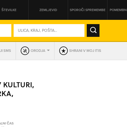
ŠTEVILKE
ZEMLJEVID
SPOROČI SPREMEMBE
POMEMBNE
SO ODPRTA V
JI SMS
ORODJA
SHRANI V MOJ ITIS
DAN
SO TRENUTNO ODPRTA
 KULTURI,
PRIKAŽI PODJETJA KI IMAJO
RKA,
ALNI ČAS