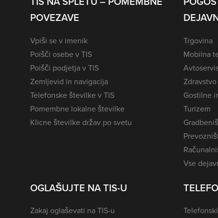
TIS NA SPLETU – POMEMBNE
POGOS
POVEZAVE
DEJAVN
Vpiši se v imenik
Trgovina
Poišči osebe v TIS
Mobilna te
Poišči podjetja v TIS
Avtoservi
Zemljevid in navigacija
Zdravstvo
Telefonske številke v TIS
Gostilne i
Pomembne lokalne številke
Turizem
Klicne številke držav po svetu
Gradbeniš
Prevozništ
Računalniš
Vse dejavn
OGLAŠUJTE NA TIS-U
TELEFO
Zakaj oglaševati na TIS-u
Telefonski