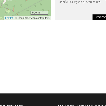
Dobiček ali izgubo preveri na Bizi
500 m
VEČ POD
Leaflet
| © OpenStreetMap contributors