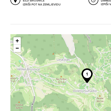
8321 BRUSNICE
DANES
IZPIŠI
IZRIŠI POT NA ZEMLJEVIDU
+
−