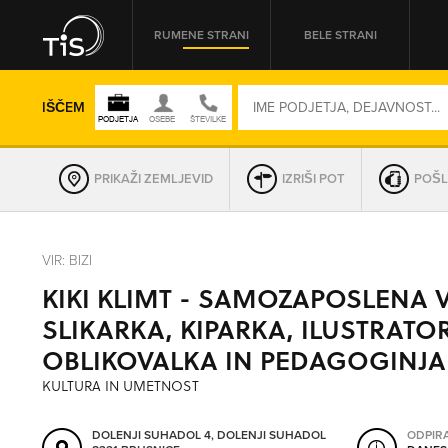
RUMENE STRANI
BELE STRANI
IŠČEM
PRIKAŽI ZEMLJEVID
IZRIŠI POT
POŠL
REGIJA
VIR: BIZI
KIKI KLIMT - SAMOZAPOSLENA V
OMREŽNA ŠT.
SLIKARKA, KIPARKA, ILUSTRATO
OBLIKOVALKA IN PEDAGOGINJA
KULTURA IN UMETNOST
DOLENJI SUHADOL 4, DOLENJI SUHADOL
ODPIR