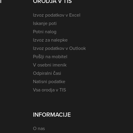
I
ORODJA V TIS
Izvoz podatkov v Excel
Iskanje poti
Potni nalog
Izvoz za nalepke
Izvoz podatkov v Outlook
Pošlji na mobitel
V osebni imenik
Odpiralni časi
Natisni podatke
Vsa orodja v TIS
INFORMACIJE
O nas