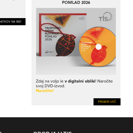
POMLAD 2026
ATKOV NA BIZI
Zdaj na voljo le
v digitalni obliki
! Naročite
svoj DVD-izvod.
Naročite!
PREBERI VEČ