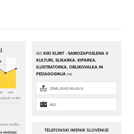
I
Išči
KIKI KLIMT - SAMOZAPOSLENA V
KULTURI, SLIKARKA, KIPARKA,
ILUSTRATORKA, OBLIKOVALKA IN
PEDAGOGINJA
na:
ZEMLJEVID.NAJDI.SI
rijavite na Bizi.
BIZI
everi na Bizi
TELEFONSKI IMENIK SLOVENIJE
ga obdobja: