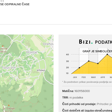
:
(-)
 VSE ODPIRALNE ČASE
PODATK
* Za podroben prikaz poslovanja podjetja se p
Matična:
1601156000
TRR:
ni podatka
Čisti prihodki od prodaje:
Prihodke pr
Čisti dobiček ali izguba obračunske