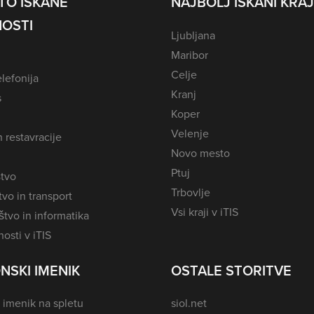
TO ISKANE
NAJBOLJ ISKANI KRAJ
OSTI
Ljubljana
Maribor
Celje
lefonija
Kranj
s
Koper
Velenje
n restavracije
Novo mesto
Ptuj
tvo
Trbovlje
vo in transport
Vsi kraji v iTIS
tvo in informatika
osti v iTIS
NSKI IMENIK
OSTALE STORITVE
 imenik na spletu
siol.net