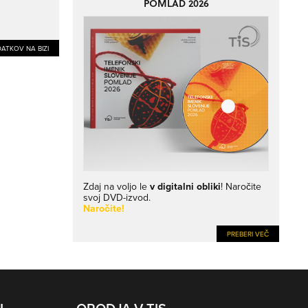
POMLAD 2026
ATKOV NA BIZI
Zdaj na voljo le
v digitalni obliki
! Naročite
svoj DVD-izvod.
Naročite!
PREBERI VEČ