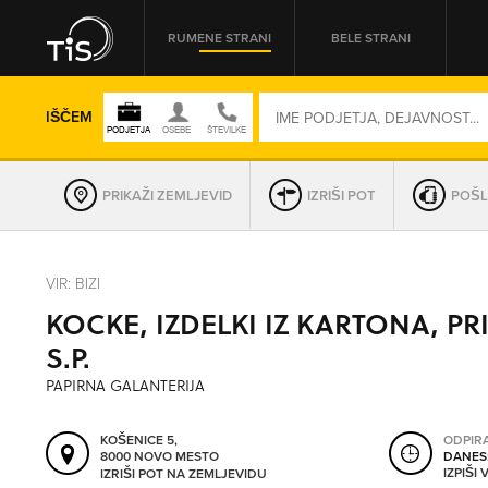
RUMENE STRANI
BELE STRANI
IŠČEM
PRIKAŽI ZEMLJEVID
IZRIŠI POT
POŠL
REGIJA
VIR: BIZI
KOCKE, IZDELKI IZ KARTONA, P
OMREŽNA ŠT.
S.P.
PAPIRNA GALANTERIJA
KOŠENICE 5,
ODPIR
8000 NOVO MESTO
DANES
IZPIŠI
IZRIŠI POT NA ZEMLJEVIDU