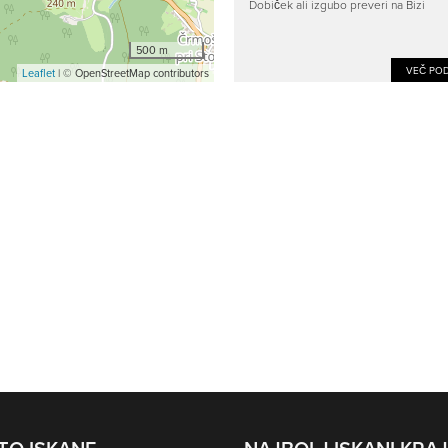
Dobiček ali izgubo preveri na Bizi
500 m
VEČ POD
Leaflet
| © OpenStreetMap contributors