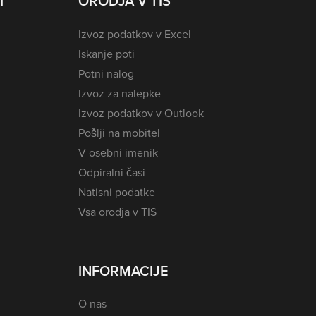
I
ORODJA V TIS
Izvoz podatkov v Excel
Iskanje poti
Potni nalog
Izvoz za nalepke
Izvoz podatkov v Outlook
Pošlji na mobitel
V osebni imenik
Odpiralni časi
Natisni podatke
Vsa orodja v TIS
INFORMACIJE
O nas