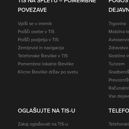
TIS NA SPLETU – POMEMBNE
POGOS
POVEZAVE
DEJAVN
Vpiši se v imenik
Trgovina
Poišči osebe v TIS
Mobilna te
Poišči podjetja v TIS
Avtoservi
Zemljevid in navigacija
Zdravstvo
Telefonske številke v TIS
Gostilne i
Pomembne lokalne številke
Turizem
Klicne številke držav po svetu
Gradbeniš
Prevozništ
Računalniš
Vse dejavn
OGLAŠUJTE NA TIS-U
TELEFO
Zakaj oglaševati na TIS-u
Telefonski