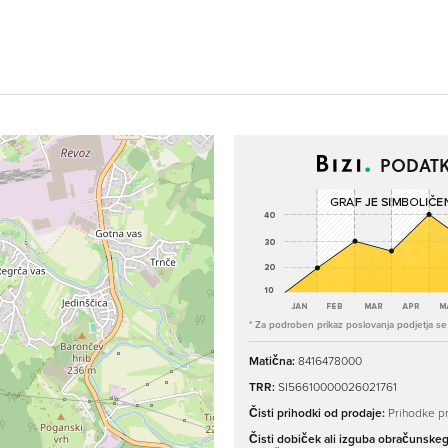
PODATK
* Za podroben prikaz poslovanja podjetja se p
Matična:
8416478000
TRR:
SI56610000026021761
Čisti prihodki od prodaje:
Prihodke pr
Čisti dobiček ali izguba obračunske