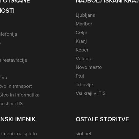
TO ISKANE
NAJBOLJ ISKANI KRAJ
OSTI
Ljubljana
Maribor
Celje
lefonija
Kranj
s
Koper
Velenje
n restavracije
Novo mesto
Ptuj
tvo
Trbovlje
vo in transport
Vsi kraji v iTIS
tvo in informatika
osti v iTIS
NSKI IMENIK
OSTALE STORITVE
 imenik na spletu
siol.net