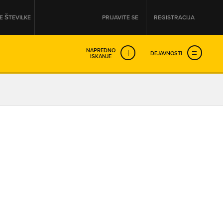
 ŠTEVILKE
PRIJAVITE SE
REGISTRACIJA
NAPREDNO
DEJAVNOSTI
ISKANJE
OD
DO
URA
URA
SO NON-STOP ODPRTA