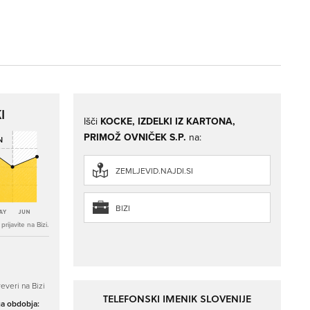
I
Išči
KOCKE, IZDELKI IZ KARTONA,
PRIMOŽ OVNIČEK S.P.
na:
ZEMLJEVID.NAJDI.SI
BIZI
rijavite na Bizi.
everi na Bizi
TELEFONSKI IMENIK SLOVENIJE
ga obdobja: