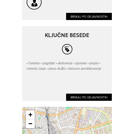
BRSKAJ PO DEJAVNOSTIH
KLJUČNE BESEDE
Overitve
pogodbe
dedovanje
oporoke
prepisi
notarski zapis
pravo družb
statusno preoblikovanje
BRSKAJ PO DEJAVNOSTIH
+
−