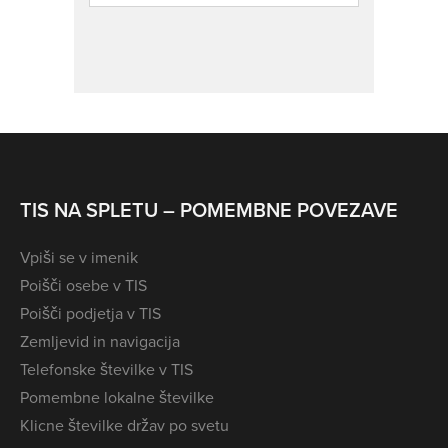
TIS NA SPLETU – POMEMBNE POVEZAVE
Vpiši se v imenik
Poišči osebe v TIS
Poišči podjetja v TIS
Zemljevid in navigacija
Telefonske številke v TIS
Pomembne lokalne številke
Klicne številke držav po svetu