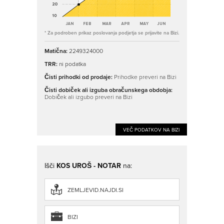
* Za podroben prikaz poslovanja podjetja se prijavite na Bizi.
Matična:
2249324000
TRR:
ni podatka
Čisti prihodki od prodaje:
Prihodke preveri na Bizi
Čisti dobiček ali izguba obračunskega obdobja:
Dobiček ali izgubo preveri na Bizi
VEČ PODATKOV NA BIZI
Išči
KOS UROŠ - NOTAR
na:
ZEMLJEVID.NAJDI.SI
BIZI