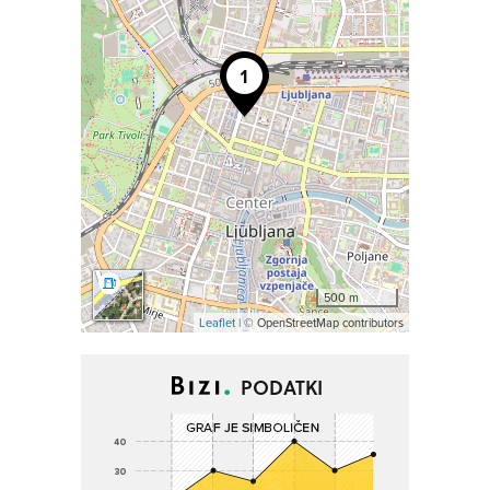
500 m
Leaflet
| © OpenStreetMap contributors
PODATKI