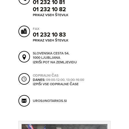
01 232 10 81
SHRANI V MOJ ITIS
01 232 10 82
PRIKAZ VSEH ŠTEVILK
SO ODPRTA V
FAX
01 232 10 83
PRIKAZ VSEH ŠTEVILK
OD
SLOVENSKA CESTA 54,
1000 LJUBLJANA
IZRIŠI POT NA ZEMLJEVIDU
DO
ODPIRALNI ČAS
DANES:
09:00-12:00, 13:00-16:00
IZPIŠI VSE ODPIRALNE ČASE
SO TRENUTNO ODPRTA
UROS@NOTARKOS.SI
SO NON-STOP ODPRTA