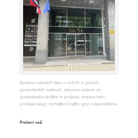
Sestava notarskih listin v civilnih in pravnih
gospodarskih zadevah, statusne zadeve za
gospodarske družbe in podjetja, sestava listin,
prodaja-nakup, zemljiško knjižni vpisi, nepremičnina
...
Preberi več