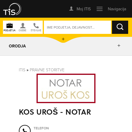
ISKANJE
ORODJA
PRIKAŽI ZEMLJEVID
ITIS
»
PRAVNE STORITVE
IZRIŠI POT
POŠLJI SMS
KOS UROŠ - NOTAR
ORODJA
TELEFON