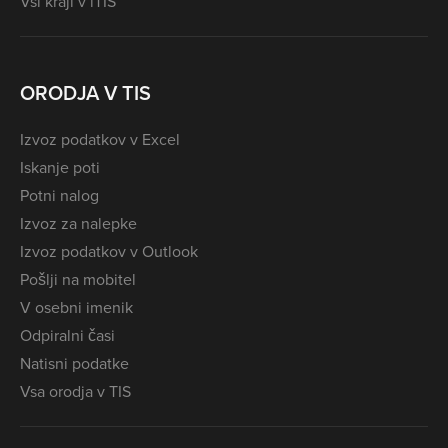
Vsi kraji v iTIS
ORODJA V TIS
Izvoz podatkov v Excel
Iskanje poti
Potni nalog
Izvoz za nalepke
Izvoz podatkov v Outlook
Pošlji na mobitel
V osebni imenik
Odpiralni časi
Natisni podatke
Vsa orodja v TIS