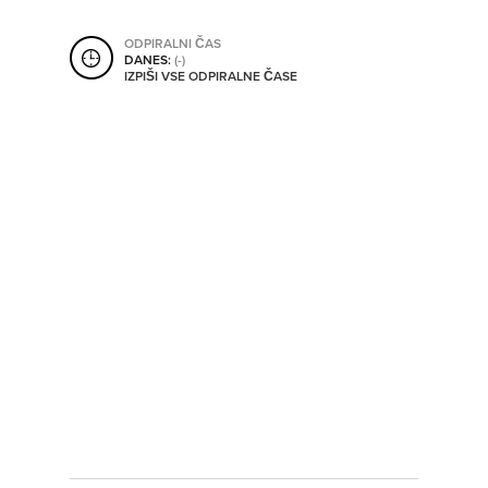
SHRANI V MOJ ITIS
ODPIRALNI ČAS
DANES:
(-)
IZPIŠI VSE ODPIRALNE ČASE
SO ODPRTA V
OD
DO
SO TRENUTNO ODPRTA
SO NON-STOP ODPRTA