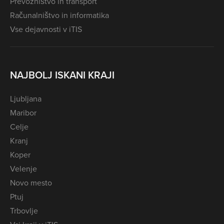
Prevozništvo in transport
Računalništvo in informatika
Vse dejavnosti v iTIS
NAJBOLJ ISKANI KRAJI
Ljubljana
Maribor
Celje
Kranj
Koper
Velenje
Novo mesto
Ptuj
Trbovlje