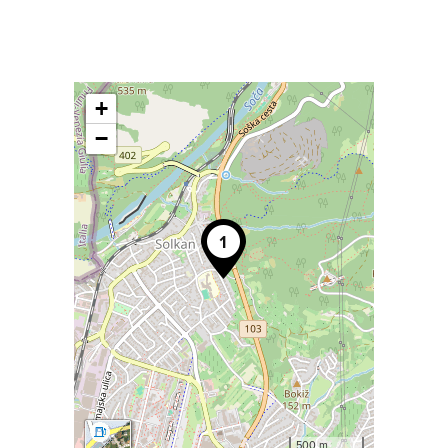
+
−
500 m