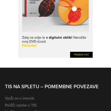
Zdaj na voljo le
v digitalni obliki
! Naročite
svoj DVD-izvod.
Naročite!
PREBERI VEČ
TIS NA SPLETU – POMEMBNE POVEZAVE
Vpiši se v imenik
Poišči osebe v TIS