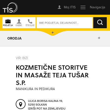
ISKANJE
ORODJA
PRIKAŽI ZEMLJEVID
VIR: BIZI
KOZMETIČNE STORITVE
IZRIŠI POT
IN MASAŽE TEJA TUŠAR
S.P.
POŠLJI SMS
MANIKURA IN PEDIKURA
ORODJA
ULICA BORISA KALINA 19,
5250 SOLKAN
IZRIŠI POT NA ZEMLJEVIDU