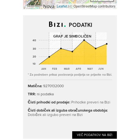
Leaflet
| © OpenStreetMap contributors
PODATKI
* Za podroben prikaz poslovanja podjetja se prijavite na Bizi.
Matična:
9270132000
TRR:
ni podatka
Čisti prihodki od prodaje:
Prihodke preveri na Bizi
Čisti dobiček ali izguba obračunskega obdobja:
Dobiček ali izgubo preveri na Bizi
VEČ PODATKOV NA BIZI