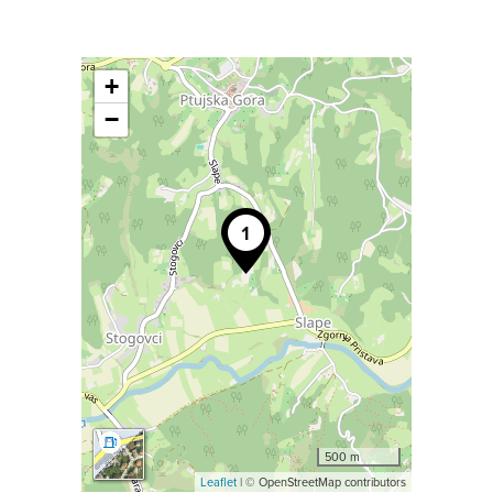
+
−
500 m
Leaflet
| © OpenStreetMap contributors