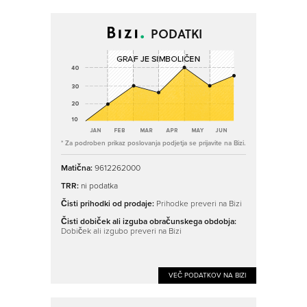
PODATKI
* Za podroben prikaz poslovanja podjetja se prijavite na Bizi.
Matična:
9612262000
TRR:
ni podatka
Čisti prihodki od prodaje:
Prihodke preveri na Bizi
Čisti dobiček ali izguba obračunskega obdobja:
Dobiček ali izgubo preveri na Bizi
VEČ PODATKOV NA BIZI