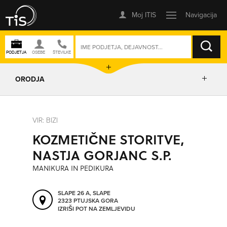
ISKANJE
ORODJA
PRIKAŽI ZEMLJEVID
VIR: BIZI
KOZMETIČNE STORITVE,
IZRIŠI POT
NASTJA GORJANC S.P.
MANIKURA IN PEDIKURA
POŠLJI SMS
SLAPE 26 A, SLAPE
2323 PTUJSKA GORA
ORODJA
IZRIŠI POT NA ZEMLJEVIDU