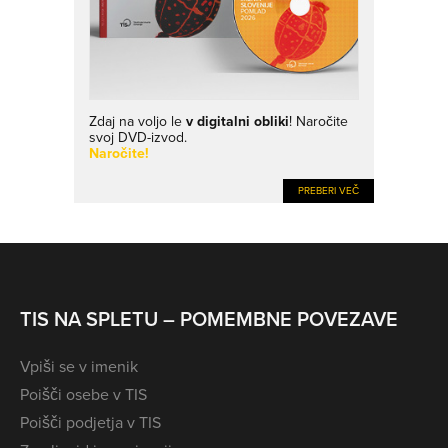
Zdaj na voljo le
v digitalni obliki
! Naročite
svoj DVD-izvod.
Naročite!
PREBERI VEČ
TIS NA SPLETU – POMEMBNE POVEZAVE
Vpiši se v imenik
Poišči osebe v TIS
Poišči podjetja v TIS