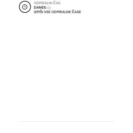
ODPIRALNI ČAS
SHRANI V MOJ ITIS
DANES:
(-)
IZPIŠI VSE ODPIRALNE ČASE
SO ODPRTA V
OD
DO
SO TRENUTNO ODPRTA
SO NON-STOP ODPRTA