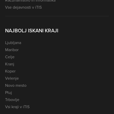
Računalništvo in informatika
Vse dejavnosti v iTIS
NAJBOLJ ISKANI KRAJI
Ljubljana
Maribor
Celje
Kranj
Koper
Velenje
Novo mesto
Ptuj
Trbovlje
Vsi kraji v iTIS