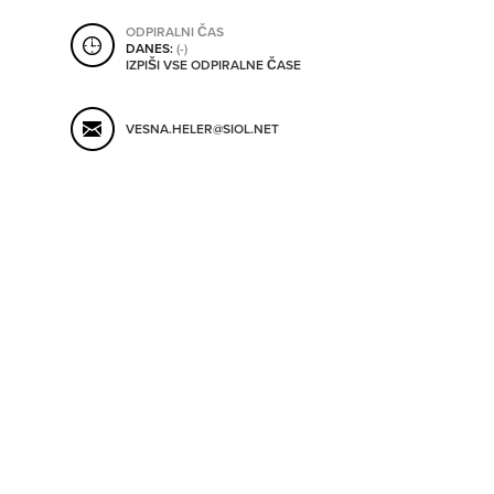
SHRANI V MOJ ITIS
ODPIRALNI ČAS
DANES:
(-)
IZPIŠI VSE ODPIRALNE ČASE
SO ODPRTA V
VESNA.HELER@SIOL.NET
OD
DO
SO TRENUTNO ODPRTA
SO NON-STOP ODPRTA