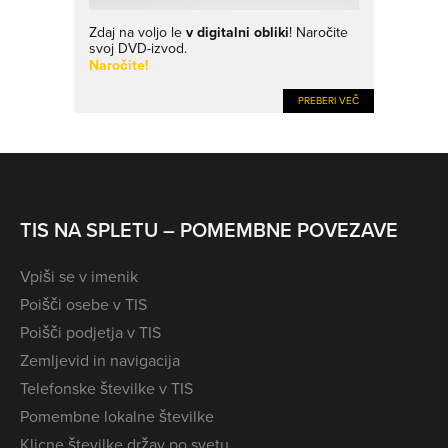
Zdaj na voljo le
v digitalni obliki
! Naročite
svoj DVD-izvod.
Naročite!
PREBERI VEČ
TIS NA SPLETU – POMEMBNE POVEZAVE
Vpiši se v imenik
Poišči osebe v TIS
Poišči podjetja v TIS
Zemljevid in navigacija
Telefonske številke v TIS
Pomembne lokalne številke
Klicne številke držav po svetu