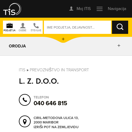
ISKANJE
ORODJA
PRIKAŽI ZEMLJEVID
ITIS
»
PREVOZNIŠTVO IN TRANSPORT
L. Z. D.O.O.
IZRIŠI POT
TELEFON
POŠLJI SMS
040 646 815
CIRIL-METODOVA ULICA 13,
ORODJA
2000 MARIBOR
IZRIŠI POT NA ZEMLJEVIDU