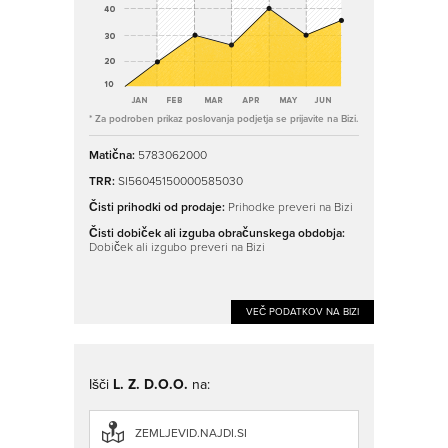
* Za podroben prikaz poslovanja podjetja se prijavite na Bizi.
Matična:
5783062000
TRR:
SI56045150000585030
Čisti prihodki od prodaje:
Prihodke preveri na Bizi
Čisti dobiček ali izguba obračunskega obdobja:
Dobiček ali izgubo preveri na Bizi
VEČ PODATKOV NA BIZI
Išči
L. Z. D.O.O.
na:
ZEMLJEVID.NAJDI.SI