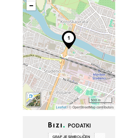
−
500 m
Leaflet
| © OpenStreetMap contributors
PODATKI