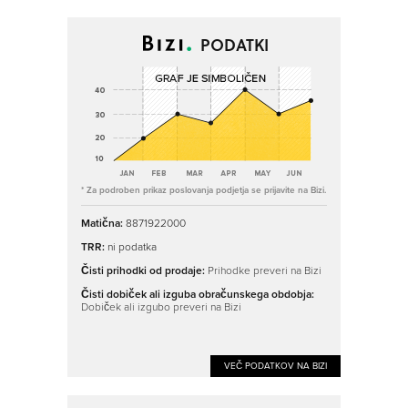
PODATKI
* Za podroben prikaz poslovanja podjetja se prijavite na Bizi.
Matična:
8871922000
TRR:
ni podatka
Čisti prihodki od prodaje:
Prihodke preveri na Bizi
Čisti dobiček ali izguba obračunskega obdobja:
Dobiček ali izgubo preveri na Bizi
VEČ PODATKOV NA BIZI