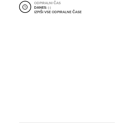
ODPIRALNI ČAS
SHRANI V MOJ ITIS
DANES:
(-)
IZPIŠI VSE ODPIRALNE ČASE
SO ODPRTA V
OD
DO
SO TRENUTNO ODPRTA
SO NON-STOP ODPRTA