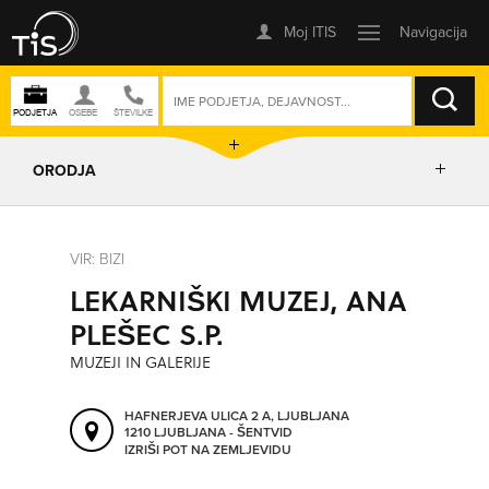
ISKANJE
ORODJA
PRIKAŽI ZEMLJEVID
VIR: BIZI
LEKARNIŠKI MUZEJ, ANA
IZRIŠI POT
PLEŠEC S.P.
MUZEJI IN GALERIJE
POŠLJI SMS
HAFNERJEVA ULICA 2 A, LJUBLJANA
1210 LJUBLJANA - ŠENTVID
ORODJA
IZRIŠI POT NA ZEMLJEVIDU