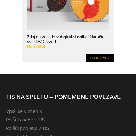
Zdaj na voljo le
v digitalni obliki
! Naročite
svoj DVD-izvod.
Naročite!
PREBERI VEČ
TIS NA SPLETU – POMEMBNE POVEZAVE
Vpiši se v imenik
Poišči osebe v TIS
Poišči podjetja v TIS