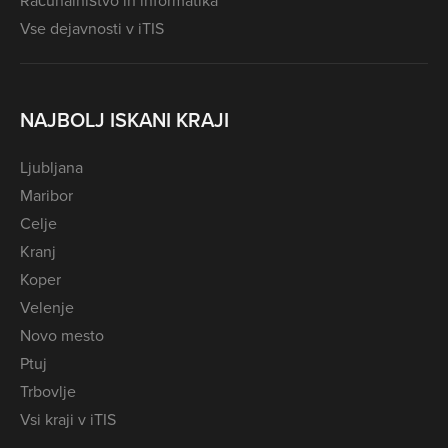
Računalništvo in informatika
Vse dejavnosti v iTIS
NAJBOLJ ISKANI KRAJI
Ljubljana
Maribor
Celje
Kranj
Koper
Velenje
Novo mesto
Ptuj
Trbovlje
Vsi kraji v iTIS