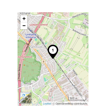
+
−
500 m
Leaflet
| © OpenStreetMap contributors