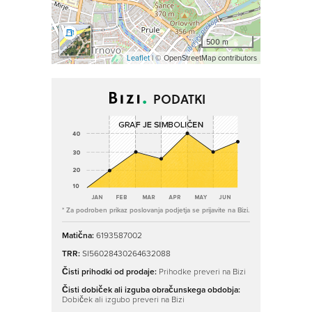
500 m
Leaflet
| © OpenStreetMap contributors
PODATKI
* Za podroben prikaz poslovanja podjetja se prijavite na Bizi.
Matična:
6193587002
TRR:
SI56028430264632088
Čisti prihodki od prodaje:
Prihodke preveri na Bizi
Čisti dobiček ali izguba obračunskega obdobja:
Dobiček ali izgubo preveri na Bizi