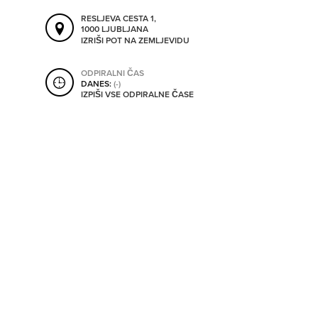
SHRANI V MOJ ITIS
RESLJEVA CESTA 1,
1000 LJUBLJANA
IZRIŠI POT NA ZEMLJEVIDU
SO ODPRTA V
ODPIRALNI ČAS
DANES:
(-)
IZPIŠI VSE ODPIRALNE ČASE
OD
DO
SO TRENUTNO ODPRTA
SO NON-STOP ODPRTA