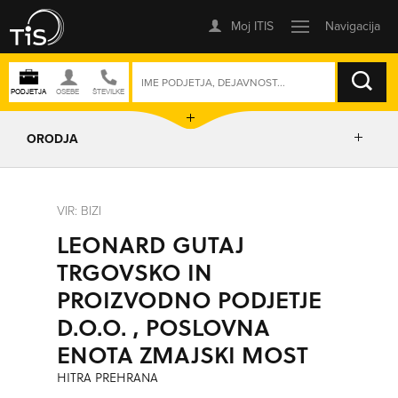
ISKANJE
ORODJA
PRIKAŽI ZEMLJEVID
VIR: BIZI
LEONARD GUTAJ
IZRIŠI POT
TRGOVSKO IN
PROIZVODNO PODJETJE
POŠLJI SMS
D.O.O. , POSLOVNA
ENOTA ZMAJSKI MOST
ORODJA
HITRA PREHRANA