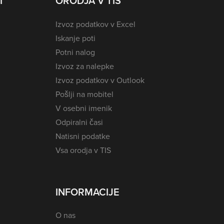
I
ORODJA V TIS
Izvoz podatkov v Excel
Iskanje poti
Potni nalog
Izvoz za nalepke
Izvoz podatkov v Outlook
Pošlji na mobitel
V osebni imenik
Odpiralni časi
Natisni podatke
Vsa orodja v TIS
INFORMACIJE
O nas