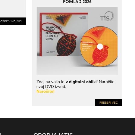
POMLAD 2026
ATKOV NA BIZI
Zdaj na voljo le
v digitalni obliki
! Naročite
svoj DVD-izvod.
Naročite!
PREBERI VEČ