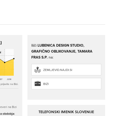
I
Išči
LUBENICA DESIGN STUDIO,
GRAFIČNO OBLIKOVANJE, TAMARA
FRAS S.P.
na:
ZEMLJEVID.NAJDI.SI
BIZI
rijavite na Bizi.
everi na Bizi
TELEFONSKI IMENIK SLOVENIJE
ga obdobja: