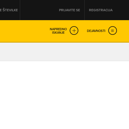
 ŠTEVILKE
PRIJAVITE SE
REGISTRACIJA
NAPREDNO
DEJAVNOSTI
ISKANJE
OD
DO
URA
URA
SO NON-STOP ODPRTA