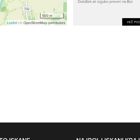
Dobiček ali izgubo preveri na Bizi
500 m
VEČ POD
Leaflet
| © OpenStreetMap contributors