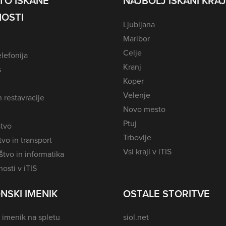
TO ISKANE
NAJBOLJ ISKANI KRAJ
OSTI
Ljubljana
Maribor
Celje
lefonija
Kranj
s
Koper
Velenje
n restavracije
Novo mesto
Ptuj
tvo
Trbovlje
vo in transport
Vsi kraji v iTIS
tvo in informatika
osti v iTIS
NSKI IMENIK
OSTALE STORITVE
 imenik na spletu
siol.net