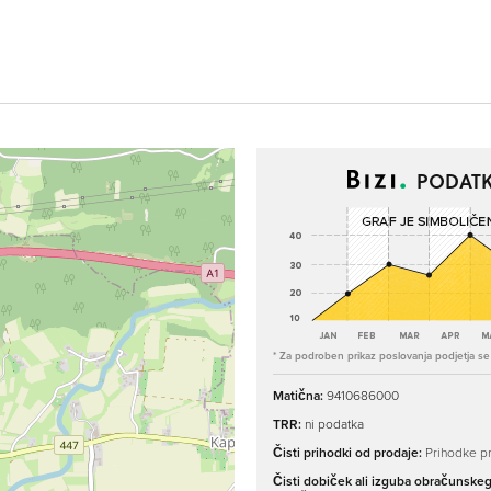
PODATK
* Za podroben prikaz poslovanja podjetja se p
Matična:
9410686000
TRR:
ni podatka
Čisti prihodki od prodaje:
Prihodke pr
Čisti dobiček ali izguba obračunske