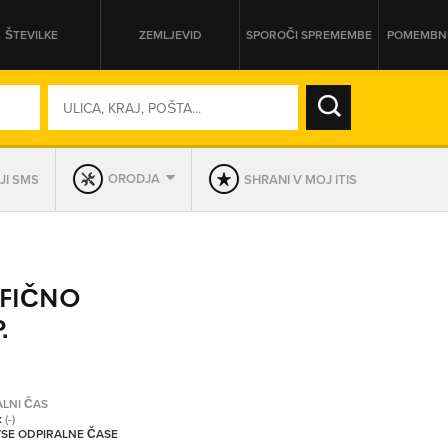
ŠTEVILKE
ZEMLJEVID
SPOROČI SPREMEMBE
POMEMBNE
SO ODPRTA V
ORODJA
JI SMS
SHRANI V MOJ ITIS
DAN
SO TRENUTNO ODPRTA
AFIČNO
PRIKAŽI PODJETJA KI IMAJO
.
ALNI ČAS
:
(-)
 VSE ODPIRALNE ČASE