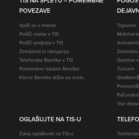
TIS NA SPLETU – POMEMBNE
POGOS
POVEZAVE
DEJAVN
Vpiši se v imenik
Trgovina
Poišči osebe v TIS
Mobilna te
Poišči podjetja v TIS
Avtoservi
Zemljevid in navigacija
Zdravstvo
Telefonske številke v TIS
Gostilne i
Pomembne lokalne številke
Turizem
Klicne številke držav po svetu
Gradbeniš
Prevozništ
Računalniš
Vse dejavn
OGLAŠUJTE NA TIS-U
TELEFO
Zakaj oglaševati na TIS-u
Telefonski