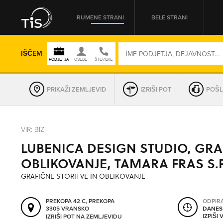
RUMENE STRANI
BELE STRANI
IŠČEM
PRIKAŽI ZEMLJEVID
IZRIŠI POT
POŠL
REGIJA
VIR: BIZI
LUBENICA DESIGN STUDIO, GR
OMREŽNA ŠT.
OBLIKOVANJE, TAMARA FRAS S.P
GRAFIČNE STORITVE IN OBLIKOVANJE
PREKOPA 42 C, PREKOPA
ODPIR
3305 VRANSKO
DANES
IZPIŠI
IZRIŠI POT NA ZEMLJEVIDU