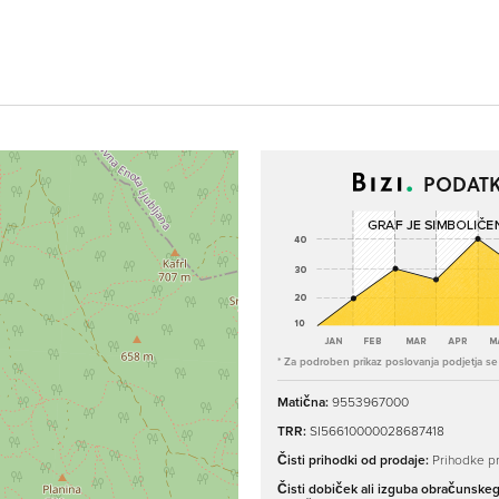
PODATK
* Za podroben prikaz poslovanja podjetja se p
Matična:
9553967000
TRR:
SI56610000028687418
Čisti prihodki od prodaje:
Prihodke pr
Čisti dobiček ali izguba obračunske