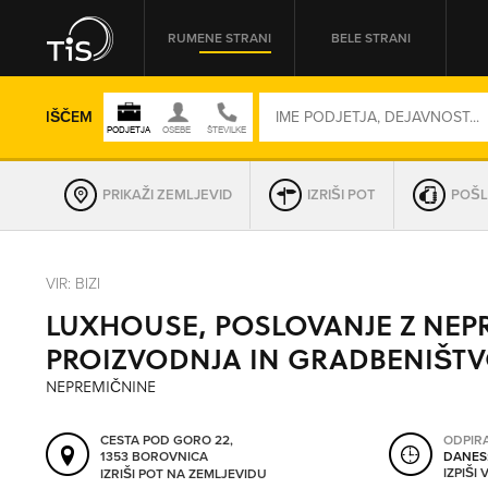
RUMENE STRANI
BELE STRANI
IŠČEM
PRIKAŽI ZEMLJEVID
IZRIŠI POT
POŠL
REGIJA
VIR: BIZI
LUXHOUSE, POSLOVANJE Z NEP
OMREŽNA ŠT.
PROIZVODNJA IN GRADBENIŠTVO
NEPREMIČNINE
CESTA POD GORO 22,
ODPIR
1353 BOROVNICA
DANES
IZPIŠI
IZRIŠI POT NA ZEMLJEVIDU