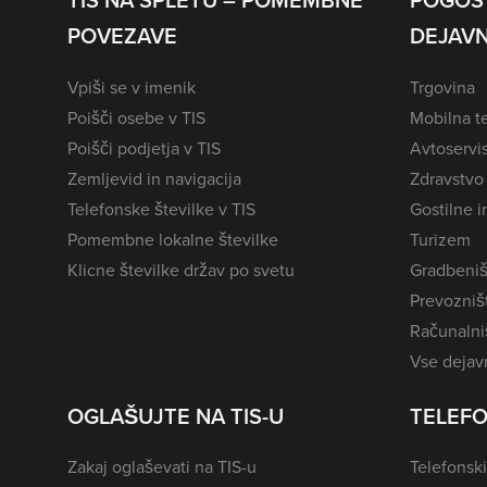
TIS NA SPLETU – POMEMBNE
POGOS
POVEZAVE
DEJAVN
Vpiši se v imenik
Trgovina
Poišči osebe v TIS
Mobilna te
Poišči podjetja v TIS
Avtoservi
Zemljevid in navigacija
Zdravstvo
Telefonske številke v TIS
Gostilne i
Pomembne lokalne številke
Turizem
Klicne številke držav po svetu
Gradbeniš
Prevozništ
Računalniš
Vse dejavn
OGLAŠUJTE NA TIS-U
TELEFO
Zakaj oglaševati na TIS-u
Telefonski