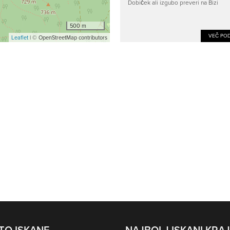
Dobiček ali izgubo preveri na Bizi
500 m
VEČ POD
Leaflet
| © OpenStreetMap contributors