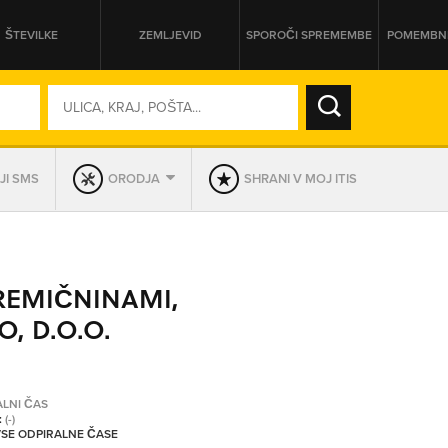
ŠTEVILKE
ZEMLJEVID
SPOROČI SPREMEMBE
POMEMBNE
SO ODPRTA V
JI SMS
ORODJA
SHRANI V MOJ ITIS
DAN
SO TRENUTNO ODPRTA
REMIČNINAMI,
PRIKAŽI PODJETJA KI IMAJO
, D.O.O.
ALNI ČAS
:
(-)
 VSE ODPIRALNE ČASE