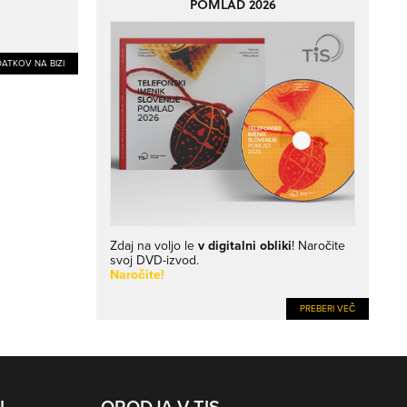
POMLAD 2026
ATKOV NA BIZI
Zdaj na voljo le
v digitalni obliki
! Naročite
svoj DVD-izvod.
Naročite!
PREBERI VEČ