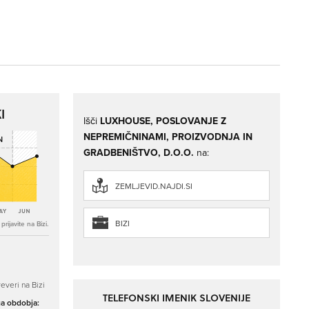
I
Išči
LUXHOUSE, POSLOVANJE Z
NEPREMIČNINAMI, PROIZVODNJA IN
GRADBENIŠTVO, D.O.O.
na:
ZEMLJEVID.NAJDI.SI
BIZI
rijavite na Bizi.
everi na Bizi
TELEFONSKI IMENIK SLOVENIJE
ga obdobja: