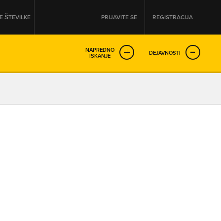
 ŠTEVILKE
PRIJAVITE SE
REGISTRACIJA
NAPREDNO
DEJAVNOSTI
ISKANJE
OD
DO
URA
URA
SO NON-STOP ODPRTA