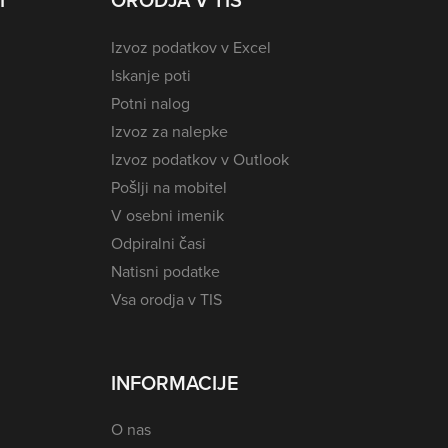
I
ORODJA V TIS
Izvoz podatkov v Excel
Iskanje poti
Potni nalog
Izvoz za nalepke
Izvoz podatkov v Outlook
Pošlji na mobitel
V osebni imenik
Odpiralni časi
Natisni podatke
Vsa orodja v TIS
INFORMACIJE
O nas