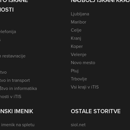
TO ISKANE
NAJBOLJ ISKANI KRAJ
OSTI
Ljubljana
Maribor
Celje
lefonija
Kranj
s
Koper
Velenje
n restavracije
Novo mesto
Ptuj
tvo
Trbovlje
vo in transport
Vsi kraji v iTIS
tvo in informatika
osti v iTIS
NSKI IMENIK
OSTALE STORITVE
 imenik na spletu
siol.net