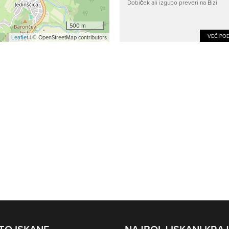
Dobiček ali izgubo preveri na Bizi
500 m
VEČ POD
Leaflet
| © OpenStreetMap contributors