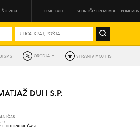
ŠTEVILKE
ZEMLJEVID
SPOROČI SPREMEMBE
POMEMBNE
SO ODPRTA V
ORODJA
JI SMS
SHRANI V MOJ ITIS
DAN
SO TRENUTNO ODPRTA
ATJAŽ DUH S.P.
PRIKAŽI PODJETJA KI IMAJO
ALNI ČAS
:
(-)
 VSE ODPIRALNE ČASE