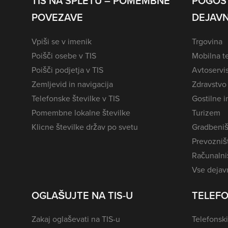
TIS NA SPLETU – POMEMBNE
POGOS
POVEZAVE
DEJAVN
Vpiši se v imenik
Trgovina
Poišči osebe v TIS
Mobilna te
Poišči podjetja v TIS
Avtoservi
Zemljevid in navigacija
Zdravstvo
Telefonske številke v TIS
Gostilne i
Pomembne lokalne številke
Turizem
Klicne številke držav po svetu
Gradbeniš
Prevozništ
Računalniš
Vse dejavn
OGLAŠUJTE NA TIS-U
TELEFO
Zakaj oglaševati na TIS-u
Telefonski