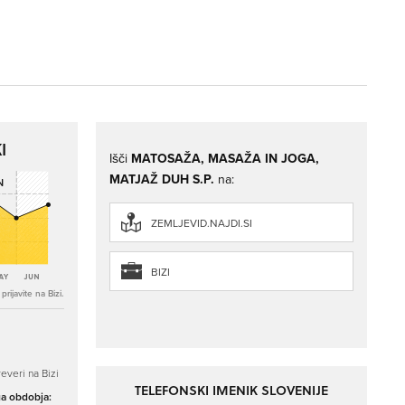
I
Išči
MATOSAŽA, MASAŽA IN JOGA,
MATJAŽ DUH S.P.
na:
ZEMLJEVID.NAJDI.SI
BIZI
rijavite na Bizi.
everi na Bizi
TELEFONSKI IMENIK SLOVENIJE
ga obdobja: