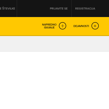
 ŠTEVILKE
PRIJAVITE SE
REGISTRACIJA
NAPREDNO
DEJAVNOSTI
ISKANJE
OD
DO
URA
URA
SO NON-STOP ODPRTA