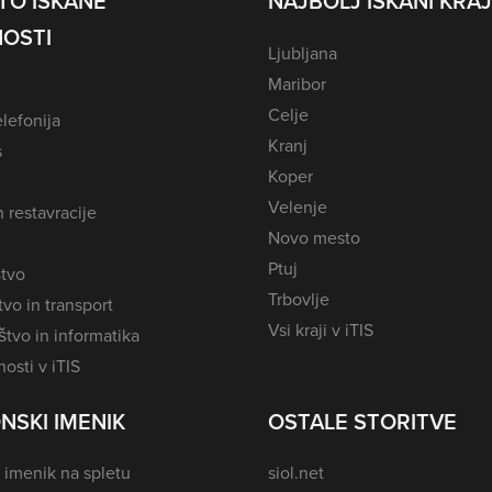
TO ISKANE
NAJBOLJ ISKANI KRAJ
OSTI
Ljubljana
Maribor
Celje
lefonija
Kranj
s
Koper
Velenje
n restavracije
Novo mesto
Ptuj
tvo
Trbovlje
vo in transport
Vsi kraji v iTIS
tvo in informatika
osti v iTIS
NSKI IMENIK
OSTALE STORITVE
 imenik na spletu
siol.net