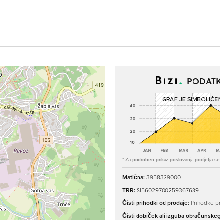
PODATK
* Za podroben prikaz poslovanja podjetja se p
Matična:
3958329000
TRR:
SI56029700259367689
Čisti prihodki od prodaje:
Prihodke pr
Čisti dobiček ali izguba obračunske