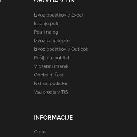
I
ORODJA V TIS
Izvoz podatkov v Excel
Iskanje poti
Potni nalog
Izvoz za nalepke
Izvoz podatkov v Outlook
Pošlji na mobitel
V osebni imenik
Odpiralni časi
Natisni podatke
Vsa orodja v TIS
INFORMACIJE
O nas