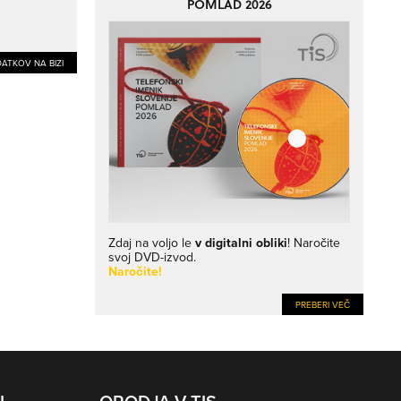
POMLAD 2026
ATKOV NA BIZI
Zdaj na voljo le
v digitalni obliki
! Naročite
svoj DVD-izvod.
Naročite!
PREBERI VEČ