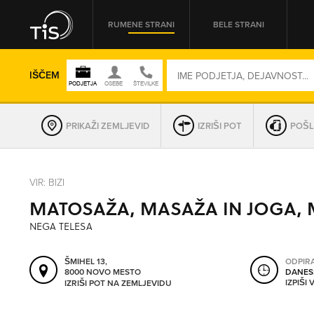
RUMENE STRANI
BELE STRANI
IŠČEM
PRIKAŽI ZEMLJEVID
IZRIŠI POT
POŠL
REGIJA
VIR: BIZI
MATOSAŽA, MASAŽA IN JOGA, M
OMREŽNA ŠT.
NEGA TELESA
ŠMIHEL 13,
ODPIR
8000 NOVO MESTO
DANES
IZPIŠI
IZRIŠI POT NA ZEMLJEVIDU