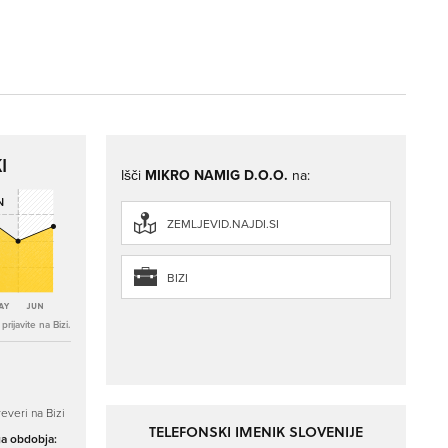
I
Išči
MIKRO NAMIG D.O.O.
na:
ZEMLJEVID.NAJDI.SI
BIZI
rijavite na Bizi.
everi na Bizi
TELEFONSKI IMENIK SLOVENIJE
ga obdobja: