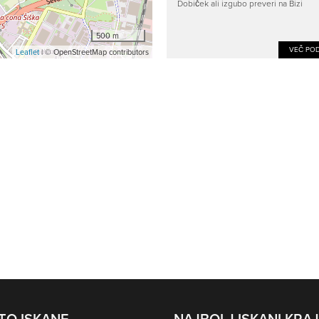
Dobiček ali izgubo preveri na Bizi
500 m
VEČ POD
Leaflet
| © OpenStreetMap contributors