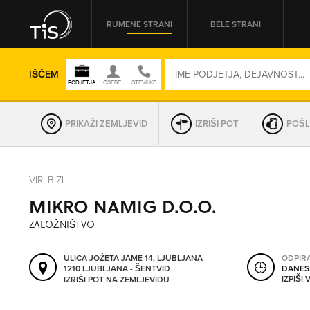
RUMENE STRANI
BELE STRANI
IŠČEM
PRIKAŽI ZEMLJEVID
IZRIŠI POT
POŠL
REGIJA
VIR: BIZI
MIKRO NAMIG D.O.O.
OMREŽNA ŠT.
ZALOŽNIŠTVO
ULICA JOŽETA JAME 14, LJUBLJANA
ODPIR
1210 LJUBLJANA - ŠENTVID
DANES
IZPIŠI
IZRIŠI POT NA ZEMLJEVIDU