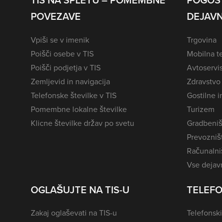
TIS NA SPLETU – POMEMBNE
POGOS
POVEZAVE
DEJAVN
Vpiši se v imenik
Trgovina
Poišči osebe v TIS
Mobilna te
Poišči podjetja v TIS
Avtoservi
Zemljevid in navigacija
Zdravstvo
Telefonske številke v TIS
Gostilne i
Pomembne lokalne številke
Turizem
Klicne številke držav po svetu
Gradbeniš
Prevozništ
Računalniš
Vse dejavn
OGLAŠUJTE NA TIS-U
TELEFO
Zakaj oglaševati na TIS-u
Telefonski