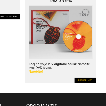
POMLAD 2026
ATKOV NA BIZI
Zdaj na voljo le
v digitalni obliki
! Naročite
svoj DVD-izvod.
Naročite!
PREBERI VEČ