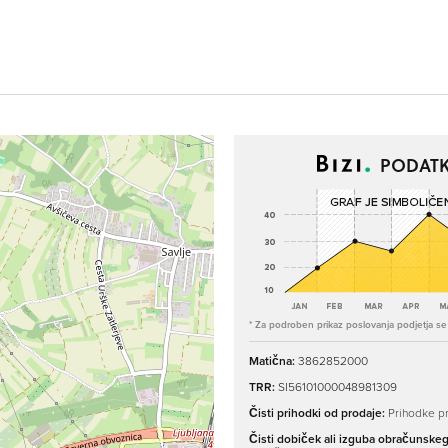
PODATK
* Za podroben prikaz poslovanja podjetja se p
Matična:
3862852000
TRR:
SI56101000048981309
Čisti prihodki od prodaje:
Prihodke pr
Čisti dobiček ali izguba obračunske