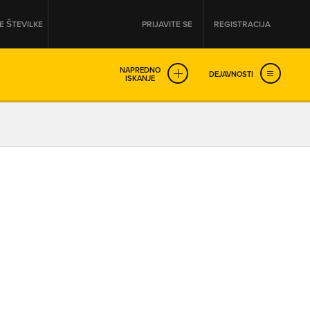
 ŠTEVILKE
PRIJAVITE SE
REGISTRACIJA
NAPREDNO
DEJAVNOSTI
ISKANJE
OD
DO
URA
URA
SO NON-STOP ODPRTA