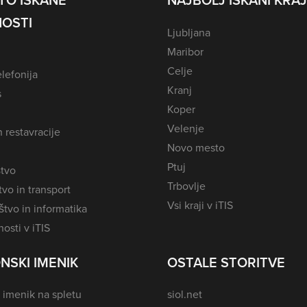
TO ISKANE
NAJBOLJ ISKANI KRAJ
OSTI
Ljubljana
Maribor
Celje
lefonija
Kranj
s
Koper
Velenje
n restavracije
Novo mesto
Ptuj
tvo
Trbovlje
vo in transport
Vsi kraji v iTIS
tvo in informatika
osti v iTIS
NSKI IMENIK
OSTALE STORITVE
 imenik na spletu
siol.net