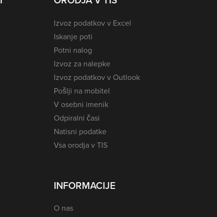
I
ORODJA V TIS
Izvoz podatkov v Excel
Iskanje poti
Potni nalog
Izvoz za nalepke
Izvoz podatkov v Outlook
Pošlji na mobitel
V osebni imenik
Odpiralni časi
Natisni podatke
Vsa orodja v TIS
INFORMACIJE
O nas