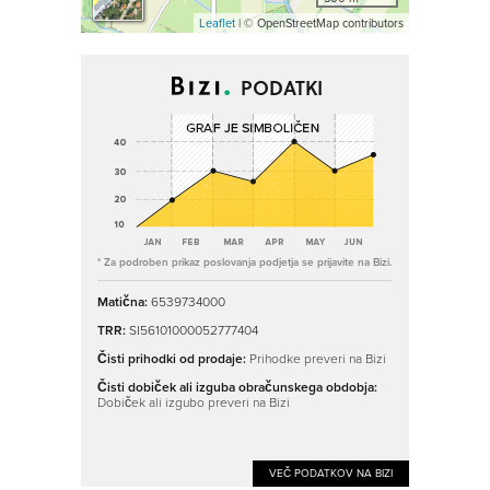
Leaflet
| © OpenStreetMap contributors
PODATKI
* Za podroben prikaz poslovanja podjetja se prijavite na Bizi.
Matična:
6539734000
TRR:
SI56101000052777404
Čisti prihodki od prodaje:
Prihodke preveri na Bizi
Čisti dobiček ali izguba obračunskega obdobja:
Dobiček ali izgubo preveri na Bizi
VEČ PODATKOV NA BIZI