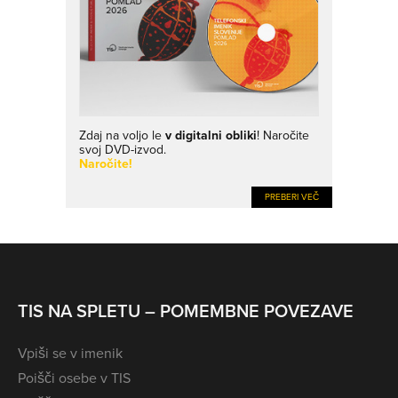
Zdaj na voljo le
v digitalni obliki
! Naročite
svoj DVD-izvod.
Naročite!
PREBERI VEČ
TIS NA SPLETU – POMEMBNE POVEZAVE
Vpiši se v imenik
Poišči osebe v TIS