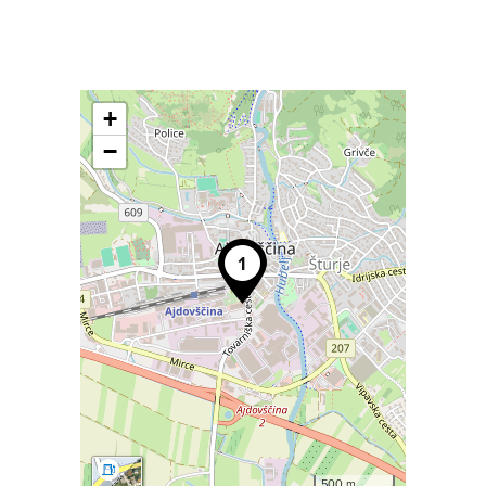
+
−
500 m