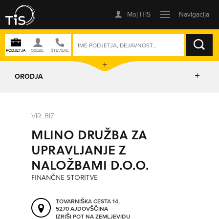
ISKANJE
ORODJA
PRIKAŽI ZEMLJEVID
VIR: BIZI
MLINO DRUŽBA ZA
IZRIŠI POT
UPRAVLJANJE Z
NALOŽBAMI D.O.O.
POŠLJI SMS
FINANČNE STORITVE
ORODJA
TOVARNIŠKA CESTA 14,
5270 AJDOVŠČINA
IZRIŠI POT NA ZEMLJEVIDU