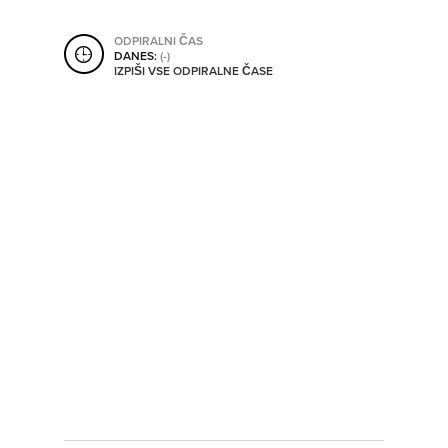
SHRANI V MOJ ITIS
ODPIRALNI ČAS
DANES:
(-)
IZPIŠI VSE ODPIRALNE ČASE
SO ODPRTA V
OD
DO
SO TRENUTNO ODPRTA
SO NON-STOP ODPRTA