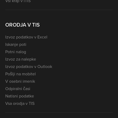
Vsi kraji v iTIS
ORODJA V TIS
Izvoz podatkov v Excel
Iskanje poti
Potni nalog
Izvoz za nalepke
Izvoz podatkov v Outlook
Pošlji na mobitel
V osebni imenik
Odpiralni časi
Natisni podatke
Vsa orodja v TIS