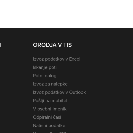
I
ORODJA V TIS
Izvoz podatkov v Excel
Iskanje poti
Potni nalog
Izvoz za nalepke
Izvoz podatkov v Outlook
Pošlji na mobitel
V osebni imenik
Odpiralni časi
Natisni podatke