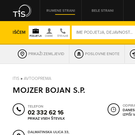
RUMENE STRANI
BELE STRANI
IŠČEM
PRIKAŽI ZEMLJEVID
POSLOVNE ENOTE
REGIJA
ITIS
»
AVTOOPREMA
MOJZER BOJAN S.P.
OMREŽNA ŠT.
ODPIR
TELEFON
DANES
02 332 62 16
IZPIŠI
PRIKAZ VSEH ŠTEVILK
DALMATINSKA ULICA 33,