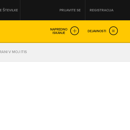
 ŠTEVILKE
PRIJAVITE SE
REGISTRACIJA
NAPREDNO
DEJAVNOSTI
ISKANJE
OD
DO
ANI V MOJ ITIS
URA
URA
SO NON-STOP ODPRTA