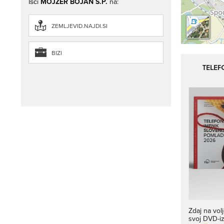
Išči
MOJZER BOJAN S.P.
na:
ZEMLJEVID.NAJDI.SI
BIZI
TELEF
Zdaj na vol
svoj DVD-i