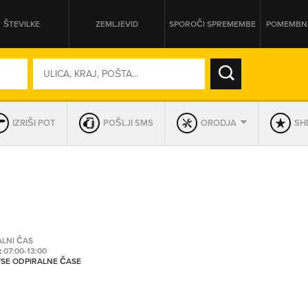
ŠTEVILKE
ZEMLJEVID
SPOROČI SPREMEMBE
POMEMBNE
SO ODPRTA V
IZRIŠI POT
POŠLJI SMS
ORODJA
SHR
DAN
SO TRENUTNO ODPRTA
PRIKAŽI PODJETJA KI IMAJO
ALNI ČAS
:
07:00-13:00
 VSE ODPIRALNE ČASE