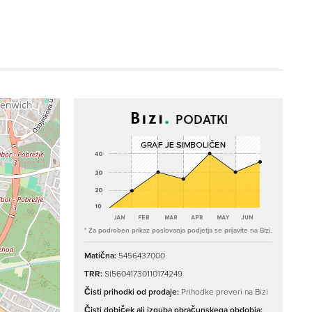
PODATKI
* Za podroben prikaz poslovanja podjetja se prijavite na Bizi.
Matična:
5456437000
TRR:
SI56041730110174249
Čisti prihodki od prodaje:
Prihodke preveri na Bizi
Čisti dobiček ali izguba obračunskega obdobja: