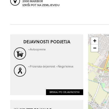
2000 MARIBOR
IZRIŠI POT NA ZEMLJEVIDU
+
DEJAVNOSTI PODJETJA
−
Avtooprema
Frizerska dejavnost
Nega telesa
BRSKAJ PO DEJAVNOSTIH