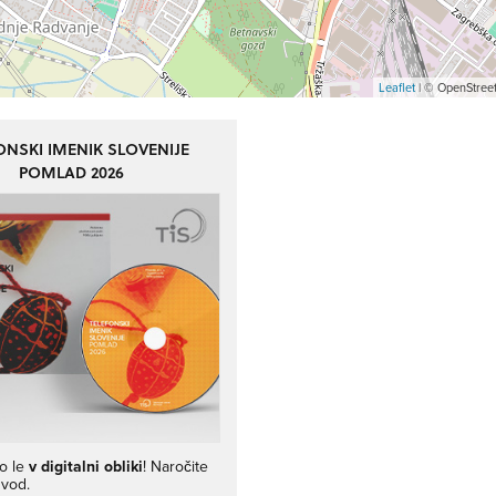
Leaflet
| © OpenStreet
ONSKI IMENIK SLOVENIJE
POMLAD 2026
jo le
v digitalni obliki
! Naročite
zvod.