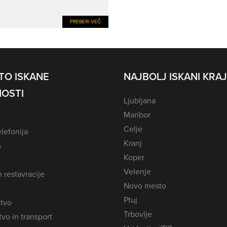
PREBERI VEČ
TO ISKANE
NAJBOLJ ISKANI KRAJ
OSTI
Ljubljana
Maribor
Celje
lefonija
Kranj
s
Koper
Velenje
n restavracije
Novo mesto
Ptuj
tvo
Trbovlje
vo in transport