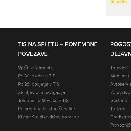
Naročite!
TIS NA SPLETU – POMEMBNE
POGOS
POVEZAVE
DEJAVN
Vpiši se v imenik
Trgovina
Poišči osebe v TIS
Mobilna te
Poišči podjetja v TIS
Avtoservi
Zemljevid in navigacija
Zdravstvo
Telefonske številke v TIS
Gostilne i
Pomembne lokalne številke
Turizem
Klicne številke držav po svetu
Gradbeniš
Prevozništ