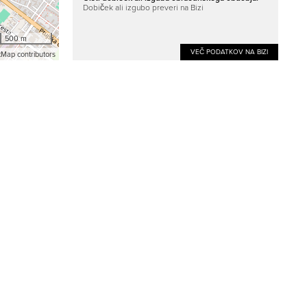
Dobiček ali izgubo preveri na Bizi
500 m
VEČ PODATKOV NA BIZI
Map contributors