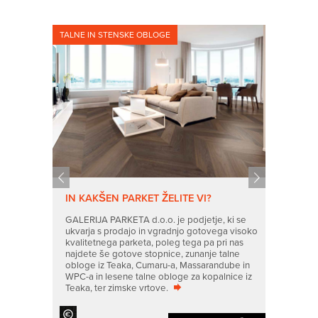
TALNE IN STENSKE OBLOGE
TALNE OB
BLOGO?
IN KAKŠEN PARKET ŽELITE VI?
BOSTE 
AMINATOM
IZBIRA
GALERIJA PARKETA d.o.o. je podjetje, ki se
ALI VIN
ukvarja s prodajo in vgradnjo gotovega visoko
kvalitetnega parketa, poleg tega pa pri nas
ro
Za pravil
najdete še gotove stopnice, zunanje talne
 Kemoplastu
posvetova
obloge iz Teaka, Cumaru-a, Massarandube in
ih imamo in
v svojih 
WPC-a in lesene talne obloge za kopalnice iz
h vrst lesa.
poznajo pr
Teaka, ter zimske vrtove.
ore se
Za bolj 
 akacija in
izberejo t
najbolj
oreh. Les