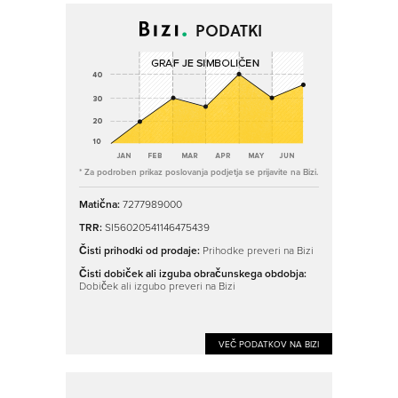
PODATKI
* Za podroben prikaz poslovanja podjetja se prijavite na Bizi.
Matična:
7277989000
TRR:
SI56020541146475439
Čisti prihodki od prodaje:
Prihodke preveri na Bizi
Čisti dobiček ali izguba obračunskega obdobja:
Dobiček ali izgubo preveri na Bizi
VEČ PODATKOV NA BIZI