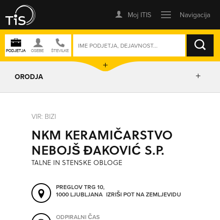
ISKANJE
ORODJA
PRIKAŽI ZEMLJEVID
VIR: BIZI
NKM KERAMIČARSTVO
IZRIŠI POT
NEBOJŠ ĐAKOVIĆ S.P.
TALNE IN STENSKE OBLOGE
POŠLJI SMS
PREGLOV TRG 10,
1000 LJUBLJANA
IZRIŠI POT NA ZEMLJEVIDU
ORODJA
ODPIRALNI ČAS