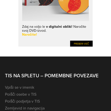
Zdaj na voljo le
v digitalni obliki
! Naročite
svoj DVD-izvod.
Naročite!
PREBERI VEČ
TIS NA SPLETU – POMEMBNE POVEZAVE
Vpiši se v imenik
Poišči osebe v TIS
Poišči podjetja v TIS
Zemljevid in navigacija